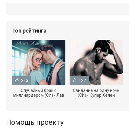
Топ рейтинга
213
122
Случайный брак с
Свидание на одну ночь
миллиардером (СИ) - Лав
(СИ) - Купер Хелен
Агата (полная версия
(бесплатные серии книг
книги TXT) 📗
.txt) 📗
Помощь проекту