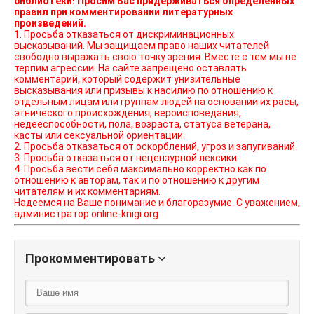
библиотеки! Просим Вас придерживаться определенных
правил при комментировании литературных
произведений.
1. Просьба отказаться от дискриминационных
высказываний. Мы защищаем право наших читателей
свободно выражать свою точку зрения. Вместе с тем мы не
терпим агрессии. На сайте запрещено оставлять
комментарий, который содержит унизительные
высказывания или призывы к насилию по отношению к
отдельным лицам или группам людей на основании их расы,
этнического происхождения, вероисповедания,
недееспособности, пола, возраста, статуса ветерана,
касты или сексуальной ориентации.
2. Просьба отказаться от оскорблений, угроз и запугиваний.
3. Просьба отказаться от нецензурной лексики.
4. Просьба вести себя максимально корректно как по
отношению к авторам, так и по отношению к другим
читателям и их комментариям.
Надеемся на Ваше понимание и благоразумие. С уважением,
администратор online-knigi.org
Прокомментировать