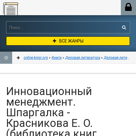
Online-knigi.org
ВСЕ ЖАНРЫ
online-knigi.org
»
Книги
»
Деловая литература
»
Деловая литерату
ДОБАВИТЬ
В
Инновационный
ЗАКЛАДКИ
менеджмент.
Шпаргалка -
Красникова Е. О.
(библиотека книг