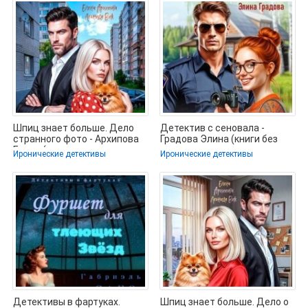
Шпиц знает больше. Дело
Детектив с сеновала -
странного фото - Архипова
Градова Элина (книги без
Елена (книга регистрации
регистрации полные версии
Иронические детективы
Иронические детективы
.TXT,
Детективы в фартуках.
Шпиц знает больше. Дело о