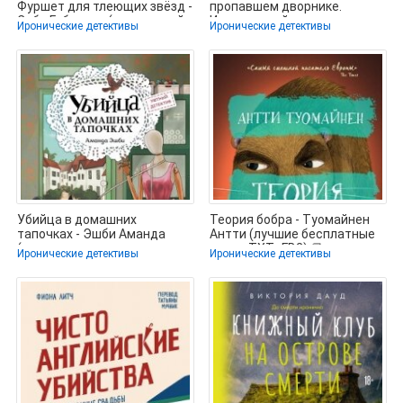
Фуршет для тлеющих звёзд -
пропавшем дворнике.
Сабо Габриэль (книги онлайн
Иронический детектив -
Иронические детективы
Иронические детективы
Архипова
Убийца в домашних
Теория бобра - Туомайнен
тапочках - Эшби Аманда
Антти (лучшие бесплатные
(читать книги полностью
книги .TXT, .FB2) 📗
Иронические детективы
Иронические детективы
.TXT, .FB2) 📗