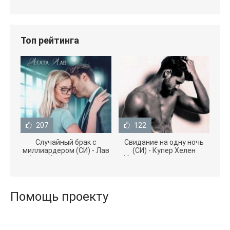
Топ рейтинга
207
122
Случайный брак с
Свидание на одну ночь
миллиардером (СИ) - Лав
(СИ) - Купер Хелен
Агата (полная версия
(бесплатные серии книг
книги TXT) 📗
.txt) 📗
Помощь проекту