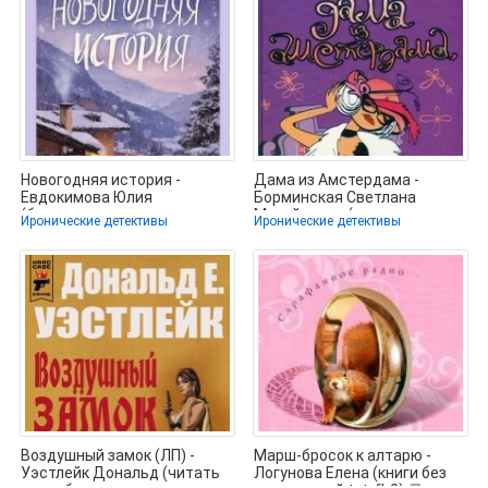
Новогодняя история -
Дама из Амстердама -
Евдокимова Юлия
Борминская Светлана
(бесплатная регистрация
Михайловна (читаем книги
Иронические детективы
Иронические детективы
книга .TXT, .FB2) 📗
онлайн
Воздушный замок (ЛП) -
Марш-бросок к алтарю -
Уэстлейк Дональд (читать
Логунова Елена (книги без