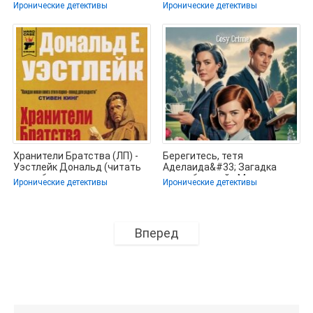
книги бесплатно полностью
сокращений txt, fb2) 📗
Иронические детективы
Иронические детективы
без
Хранители Братства (ЛП) -
Берегитесь, тетя
Уэстлейк Дональд (читать
Аделаида&#33; Загадка
книги бесплатно полностью
синих бегоний - Меривезер
Иронические детективы
Иронические детективы
Флора (читать
Вперед