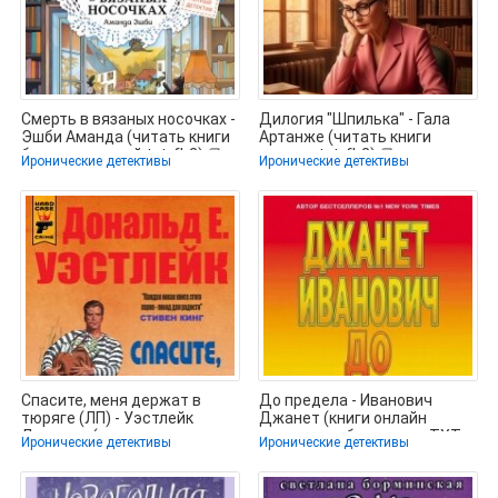
Смерть в вязаных носочках -
Дилогия "Шпилька" - Гала
Эшби Аманда (читать книги
Артанже (читать книги
без сокращений txt, fb2) 📗
полные txt, fb2) 📗
Иронические детективы
Иронические детективы
Спасите, меня держат в
До предела - Иванович
тюряге (ЛП) - Уэстлейк
Джанет (книги онлайн
Дональд (читать книгу
полностью бесплатно TXT,
Иронические детективы
Иронические детективы
онлайн
FB2) 📗