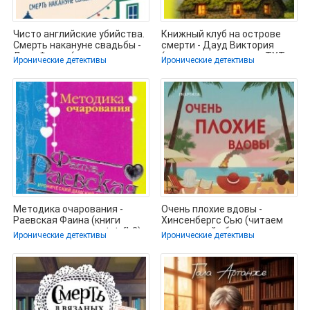
Чисто английские убийства.
Книжный клуб на острове
Смерть накануне свадьбы -
смерти - Дауд Виктория
Литч Фиона (читать книги
(полная версия книги .TXT,
Иронические детективы
Иронические детективы
.FB2)
Методика очарования -
Очень плохие вдовы -
Раевская Фаина (книги
Хинсенбергс Сью (читаем
хорошего качества txt, fb2)
книги онлайн бесплатно
Иронические детективы
Иронические детективы
📗
полностью