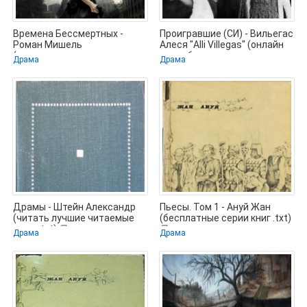
Времена Бессмертных -
Проигравшие (СИ) - Вильегас
Роман Мишель
Алеся "Alli Villegas" (онлайн
(электронные книги
книги бесплатно
Драма
Драма
бесплатно .txt) 📗
Драмы - Штейн Александр
Пьесы. Том 1 - Ануй Жан
(читать лучшие читаемые
(бесплатные серии книг .txt)
книги txt) 📗
📗
Драма
Драма