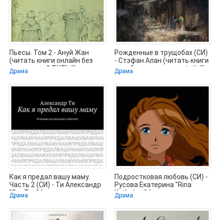
Пьесы. Том 2 - Ануй Жан
Рожденные в трущобах (СИ)
(читать книги онлайн без
- Стэфан Алан (читать книги
сокращений TXT) 📗
онлайн регистрации .txt) 📗
Драма
Драма
Как я предал вашу маму.
Подростковая любовь (СИ) -
Часть 2 (СИ) - Ти Александр
Русова Екатерина "Rina
"SunTee" (книги серии
Kathchen" (читать книги
Драма
Драма