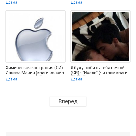
(электронная книга TXT) 📗
.TXT) 📗
Драма
Драма
Химическая кастрация (СИ) -
Я буду любить тебя вечно!
Ильина Мария (книги онлайн
(СИ) - "Ноэль" (читаем книги
полностью .txt) 📗
TXT) 📗
Драма
Драма
Вперед