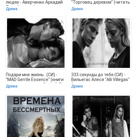
людях - Аверченко Аркадий
"Торговец деревом" (читать
Тимофеевич (книга жизни
лучшие читаемые книги
Драма
Драма
.txt) 📗
.TXT) 📗
Подари мне жизнь...(СИ) -
333 секунды до тебя (СИ) -
"MAD Gentle Essence" (книги
Вильегас Алеся "Alli Villegas"
регистрация онлайн .txt) 📗
(читать лучшие
Драма
Драма