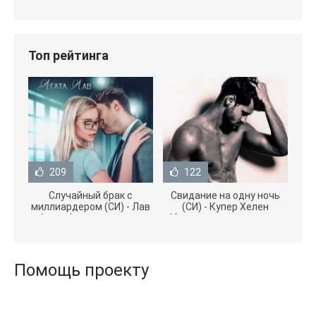
Топ рейтинга
209
122
Случайный брак с
Свидание на одну ночь
миллиардером (СИ) - Лав
(СИ) - Купер Хелен
Агата (полная версия
(бесплатные серии книг
книги TXT) 📗
.txt) 📗
Помощь проекту