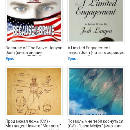
Because of The Brave - lanyon
A Limited Engagement -
Josh (книги онлайн
lanyon Josh (читать хорошую
бесплатно TXT) 📗
книгу txt) 📗
Драма
Драма
Продажная ложь (СИ) -
Позволь мне тебя коснуться
Матанцев Никита "Матанга"
(СИ) - "Lana Meijer" (мир книг