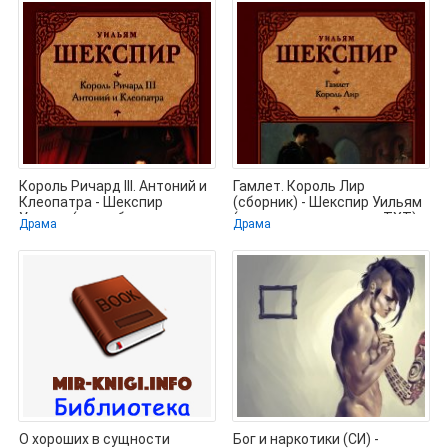
Король Ричард III. Антоний и
Гамлет. Король Лир
Клеопатра - Шекспир
(сборник) - Шекспир Уильям
Уильям (книги без
(полная версия книги .TXT)
Драма
Драма
регистрации
📗
О хороших в сущности
Бог и наркотики (СИ) -