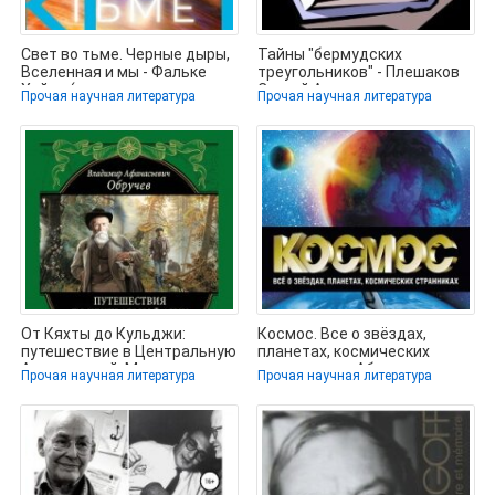
Свет во тьме. Черные дыры,
Тайны "бермудских
Вселенная и мы - Фальке
треугольников" - Плешаков
Хайно (читать полные книги
Сергей Александрович
Прочая научная литература
Прочая научная литература
(читать книги
От Кяхты до Кульджи:
Космос. Все о звёздах,
путешествие в Центральную
планетах, космических
Азию и китай. Мои
странниках - Абрамова
Прочая научная литература
Прочая научная литература
путешествия по
Оксана