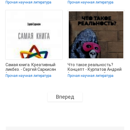
мозга, снижения веса и
Деркач В.П (бесплатные
Прочая научная литература
Прочая научная литература
онлайн
Самая книга. Креативный
Что такое реальность?
ликбез. - Сергей Саркисян
Концепт - Курпатов Андрей
(читать книги онлайн
(книги полностью бесплатно
Прочая научная литература
Прочая научная литература
Вперед