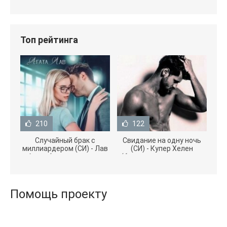
Топ рейтинга
210
122
Случайный брак с
Свидание на одну ночь
миллиардером (СИ) - Лав
(СИ) - Купер Хелен
Агата (полная версия
(бесплатные серии книг
книги TXT) 📗
.txt) 📗
Помощь проекту