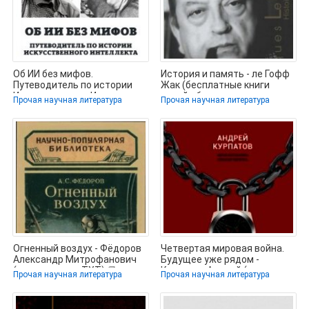
Об ИИ без мифов.
История и память - ле Гофф
Путеводитель по истории
Жак (бесплатные книги
Искусственного Интеллекта
онлайн без регистрации
Прочая научная литература
Прочая научная литература
- Черняк
TXT,
Огненный воздух - Фёдоров
Четвертая мировая война.
Александр Митрофанович
Будущее уже рядом -
(первая книга .TXT) 📗
Курпатов Андрей (читать
Прочая научная литература
Прочая научная литература
книги без