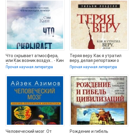
Что скрывает атмосфера,
Теряя веру. Как я утратил
или Как возник воздух… - Кин
веру, делая репортажи о
Сэм (лучшие книги читать
религиозной жизни -
Прочая научная литература
Прочая научная литература
Лобделл
Человеческий мозг. От
Рождение и гибель