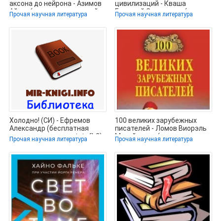
аксона до нейрона - Азимов
цивилизаций - Кваша
Айзек (читаем книги онлайн
Григорий Семенович (книги
Прочая научная литература
Прочая научная литература
без регистрации
Холодно! (СИ) - Ефремов
100 великих зарубежных
Александр (бесплатная
писателей - Ломов Виорэль
регистрация книга .txt, .fb2)
Михайлович (книги
Прочая научная литература
Прочая научная литература
📗
бесплатно