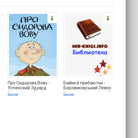
Про Сидорова Вову -
Байки й прибаютки -
Успенский Эдуард
Боровиковський Левко
Николаевич (читать
Иванович (книги онлайн
Басни
Басни
хорошую книгу .TXT) 📗
читать