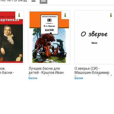
ов.
Лучшие басни для
О зверье (СИ) -
 басни -
детей - Крылов Иван
Машошин Владимир
ван
Андреевич (читать
Анатольевич "manity"
Басни
Басни
 (читать
книги полностью без
(читаем книги
истрация
бесплатно