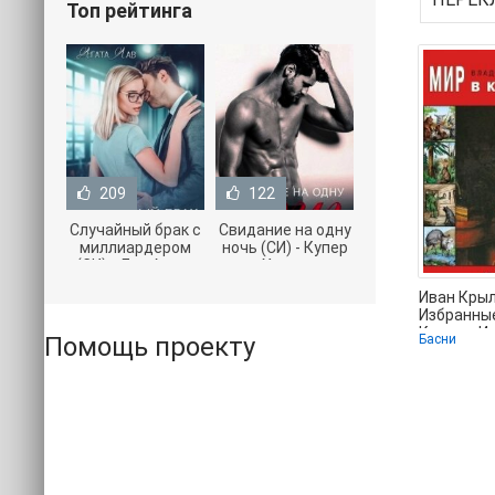
Топ рейтинга
209
122
Случайный брак с
Свидание на одну
миллиардером
ночь (СИ) - Купер
(СИ) - Лав Агата
Хелен
(полная версия
(бесплатные
Иван Крыл
книги TXT) 📗
серии книг .txt) 📗
Избранные
Крылов И
Помощь проекту
Басни
Андреевич
книги рег