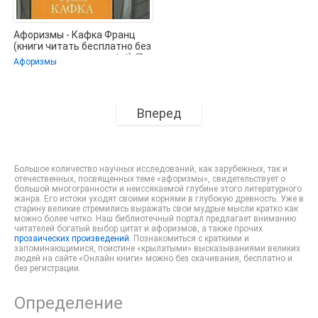
Афоризмы - Кафка Франц
(книги читать бесплатно без
регистрации полные txt) 📗
Афоризмы
Вперед
Большое количество научных исследований, как зарубежных, так и
отечественных, посвященных теме «афоризмы», свидетельствует о
большой многогранности и неиссякаемой глубине этого литературного
жанра. Его истоки уходят своими корнями в глубокую древность. Уже в
старину великие стремились выражать свои мудрые мысли кратко как
можно более четко. Наш библиотечный портал предлагает вниманию
читателей богатый выбор цитат и афоризмов, а также прочих
прозаических произведений
. Познакомиться с краткими и
запоминающимися, поистине «крылатыми» высказываниями великих
людей на сайте «Онлайн книги» можно без скачивания, бесплатно и
без регистрации.
Определение