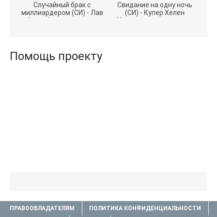
Случайный брак с
Свидание на одну ночь
миллиардером (СИ) - Лав
(СИ) - Купер Хелен
Агата (полная версия
(бесплатные серии книг
книги TXT) 📗
.txt) 📗
Помощь проекту
ПРАВООБЛАДАТЕЛЯМ
ПОЛИТИКА КОНФИДЕНЦИАЛЬНОСТИ