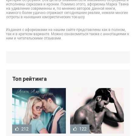
критерий остроумия. Все цитаты знаменитости неизменно остроумны и
исполнены сарказма и иронии. Помимо этого, афоризмы Марка Твена
на удивление современны и, по мнению авторов данной книги,
намного более удачно отражают сегодняшние реалии, нежели многие
остроты в нынешних юмористических ток-шоу.
Издания с афоризмами на нашем сайте представлены как в полном,
так и в кратком варианте. Можно ознакомиться также с аннотациями к
ним и читательскими отзывами.
Топ рейтинга
212
122