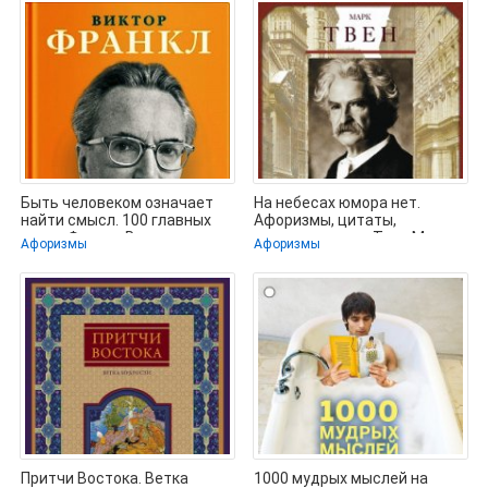
Быть человеком означает
На небесах юмора нет.
найти смысл. 100 главных
Афоризмы, цитаты,
слов - Франкл Виктор
высказывания - Твен Марк
Афоризмы
Афоризмы
(лучшие
Притчи Востока. Ветка
1000 мудрых мыслей на