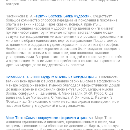
известными высказываниями как отечественных, так и зарубежных
авторов.
Частникова В. А. «
Притчи Востока. Ветка мудрости
». Существует
большое количество способов передачи из поколения в поколение
опыта и знаний народа: через сказки, поверья, приметы...
Квинтэссенцией народной мудрости автор данной книги считает
притчи - небольшие поучительные истории, заставляющие людей
задуматься над различными жизненными вопросами, переосмыслить
многое и выбрать единственно верное направление. Предлагаемое
издание книге содержит мудрые выражения восточных философов.
Несмотря на то что эти короткие расскказы были созданы народом с
особенным восточным менталитетом, они являются поистине
универсальными. В героях этих притч каждый с легкостью узнает себя
и окружающих. Многие читатели прибегают к крылатым выражениям
древних мудрецов за поддержкой или советом.
Колесник А. А .
«
1000 мудрых мыслей на каждый день
». Склонность
великих всех времен к высказыванию своих мыслей в афористичной
манере, хорошо известна. Именно благодаря афористичности дошли
до наших времен и сохранили свою актуальность мудрые мысли
Эзопа, Конфуция, Л. да Винчи, Н. Макиавелли, Ж.-Ж. Руссо, О. де
Бальзака, Г. де Мопассана, О. Уайльда, А. Хичкока, Д. Карнеги, З.
Фрейда и др. Знакомство с ними не только скрасит наше время, но и
позволит блеснуть эрудицией в кругу знакомых.
Марк Твен
«
Самые остроумные афоризмы и цитаты
». Марк Твен
является единственным писателем, представленным в серии, чьи
афоризмы составителям сборника не довелось отбирать, используя