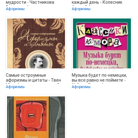
мудрости - Частникова
каждый день - Колесник
Виктория Александровна
Андрей Александрович
Афоризмы
Афоризмы
(читать
(книги полные
Самые остроумные
Музыка будет по-немецки,
афоризмы и цитаты - Твен
вы все равно не поймете -
Марк (читать книги онлайн
Уайльд Оскар (лучшие книги
Афоризмы
Афоризмы
полностью