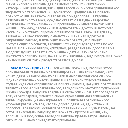
любому с детства, как и другие произведения этого автора. Книги К.
Макушинского написаны для разновозрастных читательских
категорий: как для детей, так и для взрослых. Многие сравнивают его
творчество с творчеством К. Чуковского. Предлагаемая повесть
полностью лишена какой бы то ни было идеологии. Ее героине,
пятилетней сиротке Басе, суждено оказаться в гуще невероятно
увлекательных приключений. В произведении многое не так, как в
жизни. К примеру, рассеянный и чудаковатый доктор, вместо того
чтобы лично отвезти сиротку, оставшуюся без матери, в Варшаву,
вешает ей на шею картонку с начертанным на ней адресом и
отправляет девочку в путь одну. Книга повествует о людях,
поступающих по совести, верящих, что каждому воздастся по его
делам. По мнению автора, критерием, разделяющим добро и зло в
людских душах, является отношение к детям. В книге описано
множество приключений, печальных и забавных, над которыми можно
как посмеяться, так и расчувствоваться до слез...
К. Гувер Колин
«
Признайся
». Вся жизнь Оберн Рид, героини этого
произведения, тщательно распланирована. Она точно знает, чего
хочет, девушка четко наметила цели и не позволяет себе ошибок.
Однако совершенно неожиданно в Далласской художественной
студии, куда она отправилась в поисках работы, девушка повстречала
талантливого и привлекательного, загадочного, местного художника
Оуэна Джентри. Девушка впервые в своей жизни решает последовать
зову своего сердца, однако с своем стремлении наталкивается на
тайны, окружающие ее избранника. Прошлое ее возлюбленного
угрожает разрушить все, что так дорого девушке, единственным
способом все вернуть остается расставание с ним. Оуэн к этому не
готов. Как убедить девушку, что все не так просто в жизни, как,
впрочем, и в искусстве? Молодой человек принимает решение ей
открыться. К чему приведет его признание?