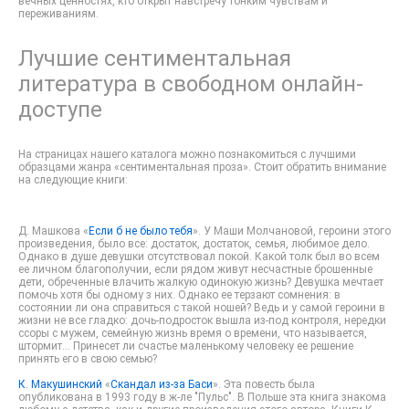
вечных ценностях, кто открыт навстречу тонким чувствам и
переживаниям.
Лучшие сентиментальная
литература в свободном онлайн-
доступе
На страницах нашего каталога можно познакомиться с лучшими
образцами жанра «сентиментальная проза». Стоит обратить внимание
на следующие книги:
Д. Машкова «
Если б не было тебя
». У Маши Молчановой, героини этого
произведения, было все: достаток, достаток, семья, любимое дело.
Однако в душе девушки отсутствовал покой. Какой толк был во всем
ее личном благополучии, если рядом живут несчастные брошенные
дети, обреченные влачить жалкую одинокую жизнь? Девушка мечтает
помочь хотя бы одному з них. Однако ее терзают сомнения: в
состоянии ли она справиться с такой ношей? Ведь и у самой героини в
жизни не все гладко: дочь-подросток вышла из-под контроля, нередки
ссоры с мужем, семейную жизнь время о времени, что называется,
штормит… Принесет ли счастье маленькому человеку ее решение
принять его в свою семью?
К. Макушинский
«
Скандал из-за Баси
». Эта повесть была
опубликована в 1993 году в ж-ле "Пульс". В Польше эта книга знакома