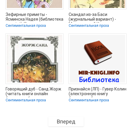
Зефирные приметы -
Скандал из-за Баси
Ясминска Надея (библиотека
(журнальный вариант) -
книг txt) 📗
Макушинский Корнель
Сентиментальная проза
Сентиментальная проза
(читать книги без
Говорящий дуб - Санд Жорж
Признайся (ЛП) - Гувер Колин
(читать книги онлайн
(электронную книгу
бесплатно без сокращение
бесплатно без регистрации
Сентиментальная проза
Сентиментальная проза
txt) 📗
Вперед