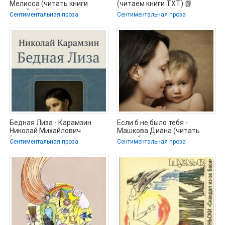
Мелисса (читать книги
(читаем книги TXT) 📗
онлайн без регистрации
Сентиментальная проза
Сентиментальная проза
TXT) 📗
Бедная Лиза - Карамзин
Если б не было тебя -
Николай Михайлович
Машкова Диана (читать
(электронные книги
книги бесплатно полностью
Сентиментальная проза
Сентиментальная проза
бесплатно .TXT) 📗
без