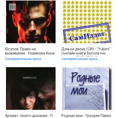
Юсупов. Право на
Дом на двоих (СИ) - "Yukimi"
выживание - Новикова Анна
(онлайн книги бесплатно
(серии книг читать
полные .TXT, .FB2) 📗
Сентиментальная проза
Сентиментальная проза
бесплатно .txt,
Аромат твоего дыхания - П.
Родные мои - Груздев Павел