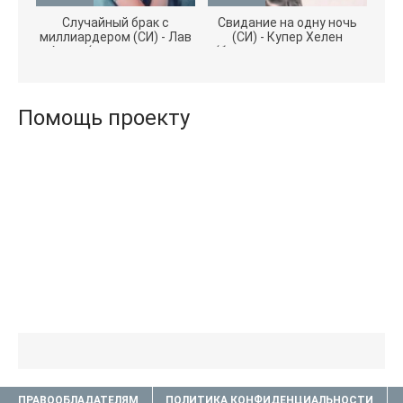
Случайный брак с
Свидание на одну ночь
миллиардером (СИ) - Лав
(СИ) - Купер Хелен
Агата (полная версия
(бесплатные серии книг
книги TXT) 📗
.txt) 📗
Помощь проекту
ПРАВООБЛАДАТЕЛЯМ
ПОЛИТИКА КОНФИДЕНЦИАЛЬНОСТИ