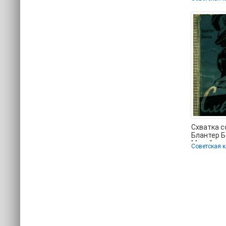
(книги бе
Схватка с
Блантер 
Михайлов
(прочитат
📗