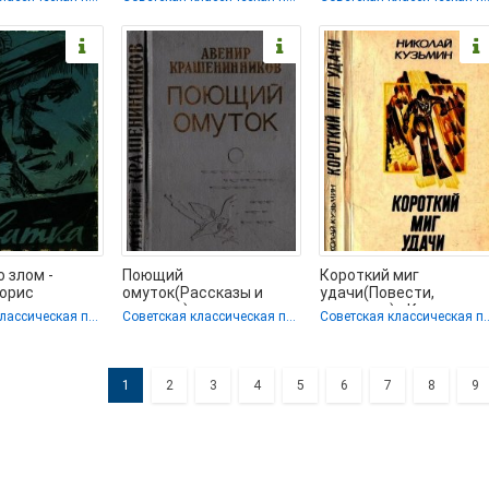
сплатно без
библиотека
(библиотека книг
электронных книг TXT,
бесплатно без
о злом -
Поющий
Короткий миг
Борис
омуток(Рассказы и
удачи(Повести,
ич
повесть) -
рассказы) - Кузьмин
Советская классическая проза
Советская классическая проза
Советская класси
ь книгу .TXT)
Крашенинников Авенир
Николай Павлович
Донатович (читать
(читать книги
1
2
3
4
5
6
7
8
9