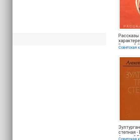
Рассказы 
характере
Василий 
(читать к
Зултурган
степная -
Алексей 