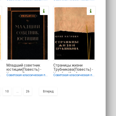
онлайн бесплатно
бесплатно без
серия
Младший советник
Страницы жизни
юстиции(Повесть) -
Трубникова(Повесть) -
Карелин Лазарь
Нагибин Юрий
ческая проза
Советская классическая проза
Советская классическая проза
Викторович (книги без
Маркович (читаем
книги онлайн
10
...
26
Вперед