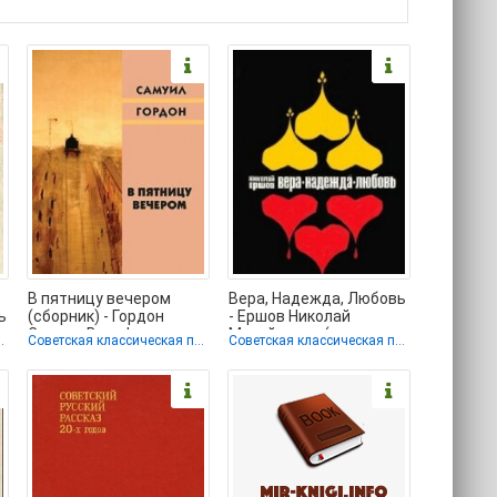
В пятницу вечером
Вера, Надежда, Любовь
ь
(сборник) - Гордон
- Ершов Николай
Самуил Вульфович
Михайлович (читать
ческая проза
Советская классическая проза
Советская классическая проза
(книги онлайн без
бесплатно полные
книги