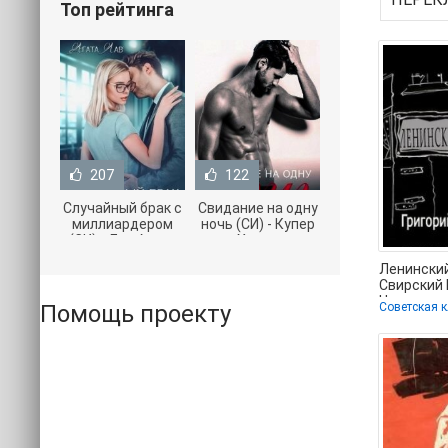
Топ рейтинга
207
122
Случайный брак с
Свидание на одну
миллиардером
ночь (СИ) - Купер
(СИ) - Лав Агата
Хелен
(полная версия
(бесплатные
Ленинский
книги TXT) 📗
серии книг .txt) 📗
Свирский 
Цезареви
Помощь проекту
бесплатно
полность