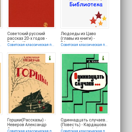
Советский русский
Людоеды из Цаво
рассказ 20-х годов -
(главы из книги) -
Бабель Исаак
Ефремов Иван
ческая проза
Советская классическая проза
Советская классическая проза
Эммануилович (читать
Антонович (книги
книги
бесплатно без
Горшки(Рассказы) -
Одиннадцать случаев…
Неверов Александр
(Повесть) - Кардашова
Сергеевич (книги
Анна Алексеевна (книги
ческая проза
Советская классическая проза
Советская классическая проза