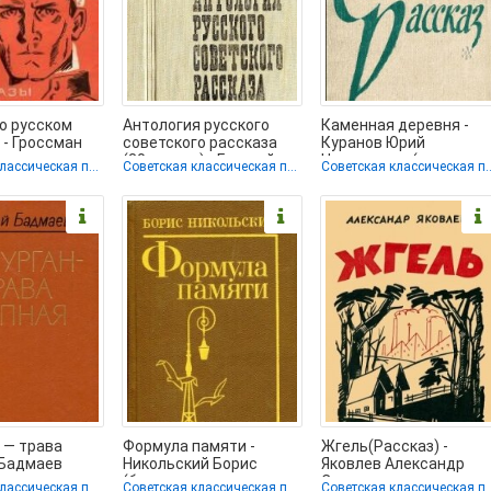
о русском
Антология русского
Каменная деревня -
 - Гроссман
советского рассказа
Куранов Юрий
Семенович
(30-е годы) - Горький
Николаевич (книги
Советская классическая проза
Советская классическая проза
Советская класси
ниги
Максим (книги
полностью бесплатно
txt, fb2)
 — трава
Формула памяти -
Жгель(Рассказ) -
 Бадмаев
Никольский Борис
Яковлев Александр
Балдуевич
(бесплатная
Степанович
Советская классическая проза
Советская классическая проза
Советская класси