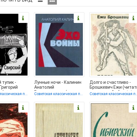
 тупик -
Лунные ночи - Калинин
Долго и счастливо -
Григорий
Анатолий
Брошкевич Ежи (читат
ч (читаем
Вениаминович (список
книги онлайн без .txt,
Советская классическая проза
Советская классическая проза
Советская класси
 книги
книг TXT, FB2) 📗
.fb2) 📗
ю