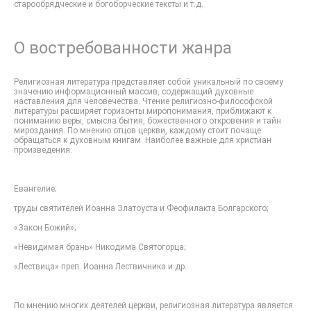
старообрядческие и богоборческие тексты и т.д.
О востребованности жанра
Религиозная литература представляет собой уникальный по своему
значению информационный массив, содержащий духовные
наставления для человечества. Чтение религиозно-философской
литературы расширяет горизонты миропонимания, приближают к
пониманию веры, смысла бытия, божественного откровения и тайн
мироздания. По мнению отцов церкви, каждому стоит почаще
обращаться к духовным книгам. Наиболее важные для христиан
произведения:
Евангелие;
труды святителей Иоанна Златоуста и Феофилакта Болгарского;
«Закон Божий»;
«Невидимая брань» Никодима Святогорца;
«Лествица» преп. Иоанна Лествичника и др.
По мнению многих деятелей церкви, религиозная литература является