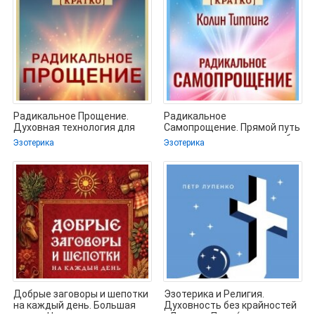
Радикальное Прощение.
Радикальное
Духовная технология для
Самопрощение. Прямой путь
исцеления
к подлинному приятию себя.
Эзотерика
Эзотерика
взаимоотношений,
Колин Типпинг.
Добрые заговоры и шепотки
Эзотерика и Религия.
на каждый день. Большая
Духовность без крайностей