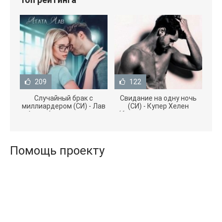
209
122
Случайный брак с
Свидание на одну ночь
миллиардером (СИ) - Лав
(СИ) - Купер Хелен
Агата (полная версия
(бесплатные серии книг
книги TXT) 📗
.txt) 📗
Помощь проекту