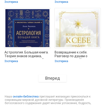
книга - Народное
- Лупенко Петр (книги
Эзотерика
Эзотерика
творчество
бесплатно
Астрология. Большая книга.
Возвращение к себе.
Теория знаков зодиака,
Разговор по душам о
расшифровка натальной
женском пути - Истомина
Эзотерика
Эзотерика
карты -
Алина (читать
Вперед
Наша
онлайн-библиотека
приглашает желающих прикоснуться к
сокровищам мировой духовной литературы. Произведения
богословского содержания дарят многим успокоение, бодрость,