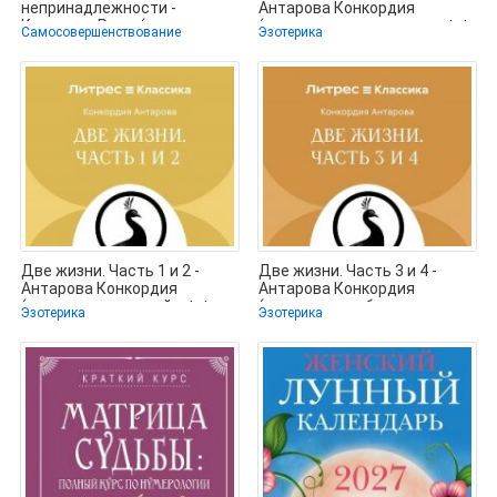
непринадлежности -
Антарова Конкордия
Камински Рами (книги
(читаемые книги читать .txt,
Самосовершенствование
Эзотерика
онлайн .TXT, .FB2) 📗
.fb2) 📗
Две жизни. Часть 1 и 2 -
Две жизни. Часть 3 и 4 -
Антарова Конкордия
Антарова Конкордия
(читать книги онлайн .txt,
(читать книги без
Эзотерика
Эзотерика
.fb2) 📗
регистрации .TXT,