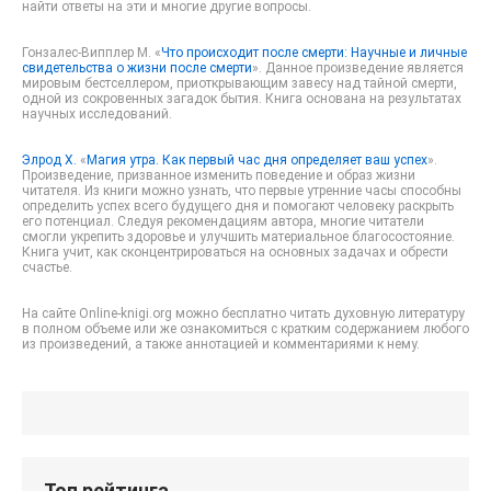
найти ответы на эти и многие другие вопросы.
Гонзалес-Випплер М. «
Что происходит после смерти: Научные и личные
свидетельства о жизни после смерти
». Данное произведение является
мировым бестселлером, приоткрывающим завесу над тайной смерти,
одной из сокровенных загадок бытия. Книга основана на результатах
научных исследований.
Элрод Х.
«
Магия утра. Как первый час дня определяет ваш успех
».
Произведение, призванное изменить поведение и образ жизни
читателя. Из книги можно узнать, что первые утренние часы способны
определить успех всего будущего дня и помогают человеку раскрыть
его потенциал. Следуя рекомендациям автора, многие читатели
смогли укрепить здоровье и улучшить материальное благосостояние.
Книга учит, как сконцентрироваться на основных задачах и обрести
счастье.
На сайте Оnline-knigi.org можно бесплатно читать духовную литературу
в полном объеме или же ознакомиться с кратким содержанием любого
из произведений, а также аннотацией и комментариями к нему.
Топ рейтинга