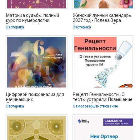
Матрица судьбы: полный
Женский лунный календарь.
курс по нумерологии.
2027 год - Полева Вера
Расчет, расшифровка и
(читать книги онлайн
Эзотерика
Эзотерика
подробное
бесплатно
Цифровой психоанализ для
Рецепт Гениальности. IQ
начинающих.
тесты устарели: Повышение
Доказательная нумерология
уровня IM - Коржавин
Эзотерика
Самосовершенствование
- Александрова
Михаил