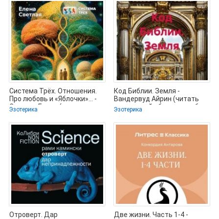
Система Трёх. Отношения.
Код Библии. Земля -
Про любовь и «Яблочки»… -
Вандервуд Айрин (читать
Светлая Елена (книги
книгу онлайн бесплатно без
Эзотерика
Эзотерика
.TXT,
Отроверт. Дар
Две жизни. Часть 1-4 -