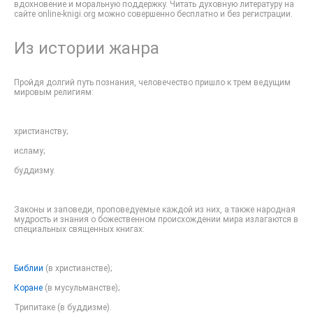
вдохновение и моральную поддержку. Читать духовную литературу на
сайте online-knigi.org можно совершенно бесплатно и без регистрации.
Из истории жанра
Пройдя долгий путь познания, человечество пришло к трем ведущим
мировым религиям:
христианству;
исламу;
буддизму.
Законы и заповеди, проповедуемые каждой из них, а также народная
мудрость и знания о божественном происхождении мира излагаются в
специальных священных книгах:
Библии
(в христианстве);
Коране
(в мусульманстве);
Трипитаке (в буддизме).