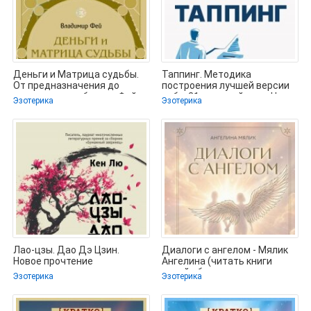
Деньги и Матрица судьбы.
Таппинг. Методика
От предназначения до
построения лучшей версии
денежного изобилия - Фей
себя. 21-дневный курс. Ник
Эзотерика
Эзотерика
Владимир
Ортнер.
Лао-цзы. Дао Дэ Цзин.
Диалоги с ангелом - Мялик
Новое прочтение
Ангелина (читать книги
классического древнего
онлайн бесплатно
Эзотерика
Эзотерика
трактата - Лю Кен
полностью без