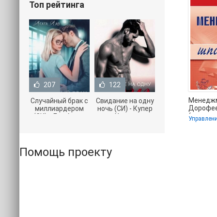
Топ рейтинга
207
122
Менеджм
Случайный брак с
Свидание на одну
Дорофеев
миллиардером
ночь (СИ) - Купер
(полные к
(СИ) - Лав Агата
Хелен
(полная версия
(бесплатные
книги TXT) 📗
серии книг .txt) 📗
Помощь проекту