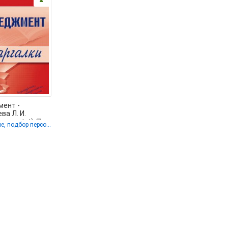
ент -
а Л. И.
ниги .txt) 📗
Управление, подбор персонала