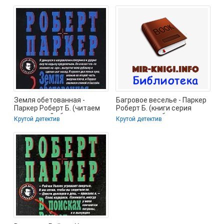
Земля обетованная -
Багровое веселье - Паркер
Паркер Роберт Б. (читаем
Роберт Б. (книги серия
книги онлайн бесплатно
книги читать бесплатно
Крутой детектив
Крутой детектив
полностью