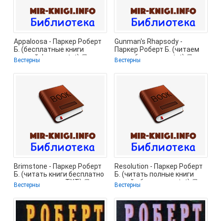
Appaloosa - Паркер Роберт
Gunman's Rhapsody -
Б. (бесплатные книги
Паркер Роберт Б. (читаем
полный формат txt) 📗
книги бесплатно .txt) 📗
Вестерны
Вестерны
Brimstone - Паркер Роберт
Resolution - Паркер Роберт
Б. (читать книги бесплатно
Б. (читать полные книги
полные версии TXT) 📗
онлайн бесплатно .txt) 📗
Вестерны
Вестерны