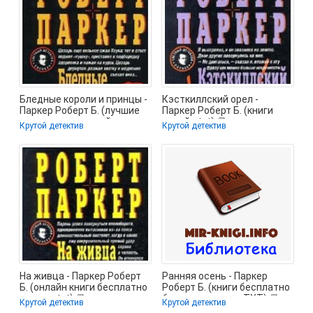
Бледные короли и принцы -
Кэсткиллский орел -
Паркер Роберт Б. (лучшие
Паркер Роберт Б. (книги
книги читать онлайн
онлайн txt) 📗
Крутой детектив
Крутой детектив
На живца - Паркер Роберт
Ранняя осень - Паркер
Б. (онлайн книги бесплатно
Роберт Б. (книги бесплатно
полные txt) 📗
без регистрации TXT) 📗
Крутой детектив
Крутой детектив