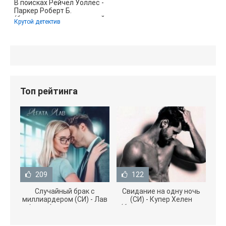
В поисках Рейчел Уоллес -
Паркер Роберт Б.
(бесплатные книги полный
Крутой детектив
формат txt)
Топ рейтинга
209
122
Случайный брак с
Свидание на одну ночь
миллиардером (СИ) - Лав
(СИ) - Купер Хелен
Агата (полная версия
(бесплатные серии книг
книги TXT) 📗
.txt) 📗