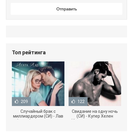
Отправить
Топ рейтинга
209
122
Случайный брак с
Свидание на одну ночь
миллиардером (СИ) - Лав
(СИ) - Купер Хелен
Агата (полная версия
(бесплатные серии книг
книги TXT) 📗
.txt) 📗