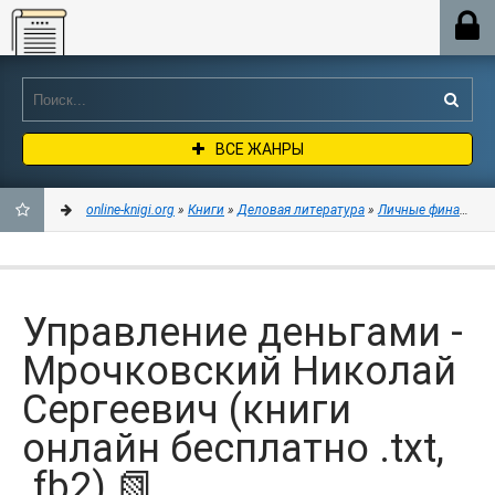
Online-knigi.org
ВСЕ ЖАНРЫ
online-knigi.org
»
Книги
»
Деловая литература
»
Личные финансы
»
ДОБАВИТЬ
В
Управление деньгами -
ЗАКЛАДКИ
Мрочковский Николай
Сергеевич (книги
онлайн бесплатно .txt,
.fb2) 📗