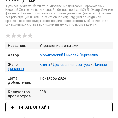
Тут можно читать бесплатно Управление деньгами - Мрочковский
Николай Сергеевич (книги онлайн бесплатно .txt, .fb2) 📗. Жанр: Личные
финансы. Так же Вы можете читать полную версию (весь текст) онлайн
без регистрации и SMS на сайте online-knigi.org (Online knigi) или
прочесть краткое содержание, предисловие (аннотацию), описание и
ознакомиться с отзывами (комментариями) о произведении.
Название:
Управление деньгами
Автор
Мрочковский Николай Сергеевич
Жанр
Книги
/
Деловая литература
/
Личные
финансы
Дата
1 октябрь 2024
добавления:
Количество
398
просмотров:
ЧИТАТЬ ОНЛАЙН