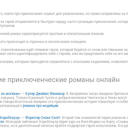
о, книги про приключения служат для развлечения, но также направлены на 
игах герой отправляется в быструю череду часто пугающих приключений, кото
путников.
еский роман характеризуется простым и описательным языком.
сто происходит в странных и экзотических локациях.
 повествование идёт отимени героя, который борется со злом или темными си
жет легко идентифицировать себя с героем, или же представить себя на его ме
рсонажи, которым приходится справляться с опасными заданиями, появляютс
е приключенческие романы онлайн
 из могикан
» —
Купер Джеймс Фенимор
. В бескрайних лесах Америки британс
ловушку. Только Кожаный Чулок и добрые могикане Чингачгук и Ункас могут 
в Северо-Восточной Америке эта приключенческая история повествует о побег
хватывающего
романа про индейцев
.
 Хорнблауэр
» —
Форестер Сесил Скотт
. Второй том знаменитой серии романов
иях
. Молодой лейтенант Хорнблауэр берет курс на Вест-Индию на борту «Славы
еона, но и деспотичный капитан крабля подвергает героя испытаниям. Когда