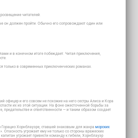
просвещение читателей.
рые он должен пройти. Обычно его сопровождают один или
лами и в конечном итоге побеждает. Читая приключения,
сте.
я только в современных приключенческих романах.
кий офицер и его совсем не похожие на него сестры Алиса и Кора
спасти их из этой ситуации. На фоне ожесточенной борьбы за
е, предательстве и ответственности — и таким образом создает
 о Горацио Хорнблауэре, ставшей знаковым для жанра
морских
». Опасность угрожает ему не только со стороны вражеских
 капитан угрожает привести команду к гибели, Хорнблауэр