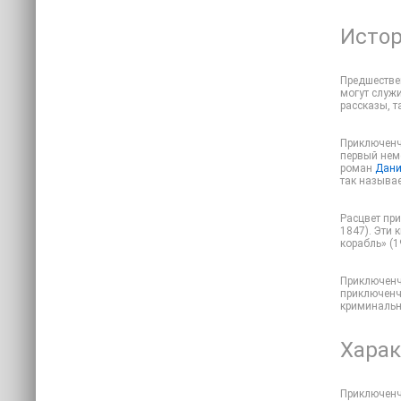
Истор
Предшестве
могут служи
рассказы, 
Приключенче
первый нем
роман
Дани
так называ
Расцвет пр
1847). Эти
корабль» (
Приключенч
приключенче
криминальн
Харак
Приключенч