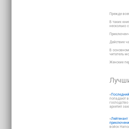
Прежде всег
В таких кн
несколько с
Приключенч
Действие ча
В основном
читатель мо
Женские пе
Лучши
«
Последний
попадают в 
господство 
архетип за
«
Лейтенант
приключен
войск Напол