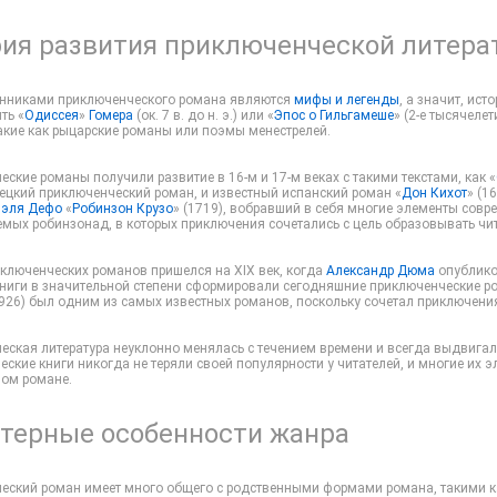
ия развития приключенческой литера
нниками приключенческого романа являются
мифы и легенды
, а значит, ис
ть «
Одиссея
»
Гомера
(ок. 7 в. до н. э.) или «
Эпос о Гильгамеше
» (2-е тысячеле
такие как рыцарские романы или поэмы менестрелей.
ские романы получили развитие в 16-м и 17-м веках с такими текстами, как «
ецкий приключенческий роман, и известный испанский роман «
Дон Кихот
» (1
эля Дефо
«
Робинзон Крузо
» (1719), вобравший в себя многие элементы сов
емых робинзонад, в которых приключения сочетались с цель образовывать чит
иключенческих романов пришелся на XIX век, когда
Александр Дюма
опублико
 книги в значительной степени сформировали сегодняшние приключенческие р
1926) был одним из самых известных романов, поскольку сочетал приключени
еская литература неуклонно менялась с течением времени и всегда выдвигал
ские книги никогда не теряли своей популярности у читателей, и многие их э
ом романе.
терные особенности жанра
еский роман имеет много общего с родственными формами романа, такими 