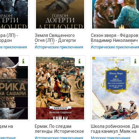
ра (ЛП) -
Земля Священного
Сезон зверя - Фёдоров
ордон
Огня (ЛП) - Догерти
Владимир Николаевич
ниги
Гордон (бесплатная
(читать книги онлайн
ие приключения
Исторические приключения
Исторические приключени
о полностью
библиотека
бесплатно без
электронных
дем на
Ермак. По следам
Школа робинзонов. Дв
легенды. Историческое
года каникул. Маяк на
ровская
расследование -
краю света - Верн
животные
Исторические приключения
Морские приключения