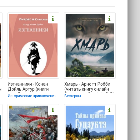
Изгнанники - Конан
Хмарь - Арнотт Робби
ы
Дойль Артур (книги
(читать книгу онлайн
онлайн полностью
бесплатно без .txt, .fb2)
я
Исторические приключения
Вестерны
бесплатно .TXT, .FB2) 📗
📗