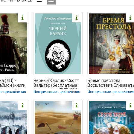
а (ЛП) -
Черный Карлик - Скотт
Бремя престола.
аймон (книги
Вальтер (бесплатные
Восшествие Елизавет
трации txt,
версии книг .TXT, .FB2)
II и рождение новой
ие приключения
Исторические приключения
Исторические приключени
📗
монархии - Ларман