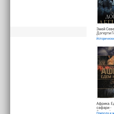
Змей Севе
Догерти Г
(читать к
Историческ
бесплатн
без
Африка. Е
сафари -
Стеллифе
Природа и 