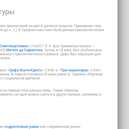
туры
тория приключений уходит в далекое прошлое. Примерами тому
тие до н. э.). В Средние века тоже были ранние приключенческие
Симплициссимус
» (1669) Г. Й. К. фон Гриммельсгаузена —
605)
Мигеля де Сервантеса
. Затем, в 18 веке, был опубликован
ременного приключенческого романа. Дефо был образцом для
ателя.
вал «
Графа Монте-Кристо
» (1846) и «
Трех мушкетеров
» (1844–
оманы. В первой половине 20 века роман Б. Травена «Мертвый
я с социальной критикой.
а на первый план разные темы. Таким образом,
лементы сегодня можно найти и в других жанрах, например, в
как
подростковый роман
или современный роман.