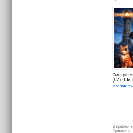
Наталья (
TXT, FB2) 
Смотрите
(СИ) - Ши
(читать х
Морские пр
.txt, .fb2) 
В приключе
Приключенч