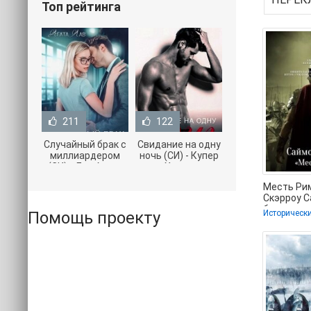
Топ рейтинга
211
122
Случайный брак с
Свидание на одну
миллиардером
ночь (СИ) - Купер
(СИ) - Лав Агата
Хелен
(полная версия
(бесплатные
Месть Рим
книги TXT) 📗
серии книг .txt) 📗
Скэрроу С
без регис
Помощь проекту
Историческ
fb2) 📗