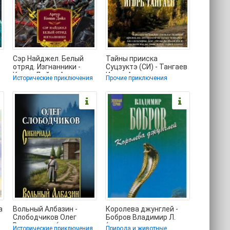
Сэр Найджел. Белый
Тайны прииска
отряд. Изгнанники -
Суцзуктэ (СИ) - Тангаев
Конан Дойль Артур
Игорь Александрович
я
Исторические приключения
Прочие приключения
(читать книги
(электронную книгу
а
Вольный Албазин -
Королева джунглей -
Слободчиков Олег
Бобров Владимир Л.
Васильевич (книга
(книги читать
Исторические приключения
Природа и животные