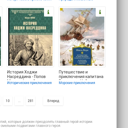
бесплатный формат
бесплатно без
txt,
регистрации
История Ходжи
Путешествие и
Насреддина - Попов
приключения капитана
Михаил (онлайн книга
Гаттераса. Найденыш с
я
Исторические приключения
Морские приключения
без TXT, FB2) 📗
погибшей «Цинтии» -
10
...
281
Вперед
ий, которые должен преодолеть главный герой истории.
 смелыми подвигами главного героя.