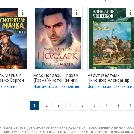
полные книги
Софронов Вячеслав
Жюль (бесплатные
📗
ль Маяка 2
Росс Полдарк - Грэхем
Редут Жёлтый -
ленко Сергей
(Грэм) Уинстон (книги
Чиненков Александр
орошую книгу
читать бесплатно без
Владимирович (книги
иключения
Исторические приключения
Исторические приключени
📗
регистрации
онлайн без
регистрации
1
2
3
4
5
6
7
8
9
нческой литературе основное внимание уделяется переживанию опасных событ
еские романы написаны с намерением развлечь читателей захватывающими,