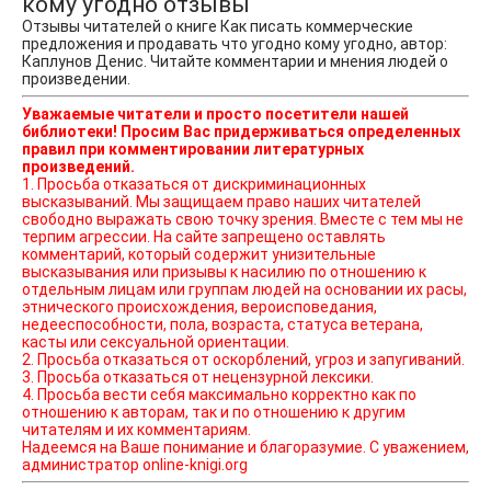
кому угодно отзывы
Отзывы читателей о книге Как писать коммерческие
предложения и продавать что угодно кому угодно, автор:
Каплунов Денис. Читайте комментарии и мнения людей о
произведении.
Уважаемые читатели и просто посетители нашей
библиотеки! Просим Вас придерживаться определенных
правил при комментировании литературных
произведений.
1. Просьба отказаться от дискриминационных
высказываний. Мы защищаем право наших читателей
свободно выражать свою точку зрения. Вместе с тем мы не
терпим агрессии. На сайте запрещено оставлять
комментарий, который содержит унизительные
высказывания или призывы к насилию по отношению к
отдельным лицам или группам людей на основании их расы,
этнического происхождения, вероисповедания,
недееспособности, пола, возраста, статуса ветерана,
касты или сексуальной ориентации.
2. Просьба отказаться от оскорблений, угроз и запугиваний.
3. Просьба отказаться от нецензурной лексики.
4. Просьба вести себя максимально корректно как по
отношению к авторам, так и по отношению к другим
читателям и их комментариям.
Надеемся на Ваше понимание и благоразумие. С уважением,
администратор online-knigi.org