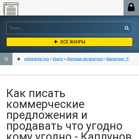
Online-knigi.org
ВСЕ ЖАНРЫ
online-knigi.org
»
Книги
»
Деловая литература
»
Маркетинг, PR, ре
ДОБАВИТЬ
В
Как писать
ЗАКЛАДКИ
коммерческие
предложения и
продавать что угодно
кому угодно - Каплунов