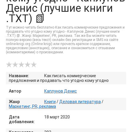
Денис (лучшие книги
.TXT) 📗
Тут можно читать бесплатно Как писать коммерческие предложения и
продавать что угодно кому угодно - Каплунов Денис (лучшие книги
.TXT) 📗. Жанр: Маркетинг, PR, реклама. Так же Вы можете читать
полную версию (весь текст) онлайн без регистрации и SMS на сайте
online-knigi.org (Online knigi) или прочесть краткое содержание,
предисловие (аннотацию), описание и ознакомиться с отзывами
(комментариями) о произведении.
Название:
Как писать коммерческие
предложения и продавать что угодно кому угодно
Автор
Каплунов Денис
Жанр
Книги
/
Деловая литература
/
Маркетинг, PR, реклама
Дата
18 март 2020
добавления: