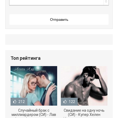
0
Отправить
Топ рейтинга
212
122
Случайный брак с
Свидание на одну ночь
миллиардером (СИ) - Лав
(СИ) - Купер Хелен