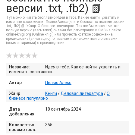
версии .txt, .fb2) 📗
Тут можно читать бесплатно Идея в тебе. Как ее найти, ухватить и
изменить свою жизнь - Пелью Алекс (книги бесплатно полные версии
.txt, .fb2) 📗. Жанр: О бизнесе популярно. Так же Вы можете читать
полную версию (весь текст) онлайн без регистрации и SMS на сайте
online-knigi.org (Online knigi) или прочесть краткое содержание,
предисловие (аннотацию), описание и ознакомиться с отзывами
(комментариями) о произведении.
Название:
Идея в тебе. Как ее найти, ухватить и
изменить свою жизнь
Автор
Пелью Алекс
Жанр
Книги
/
Деловая литература
/
О
бизнесе популярно
Дата
18 сентябрь 2024
добавления:
Количество
355
просмотров: