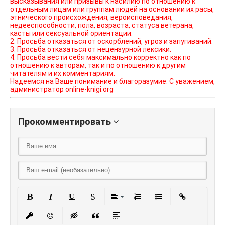
высказывания или призывы к насилию по отношению к
отдельным лицам или группам людей на основании их расы,
этнического происхождения, вероисповедания,
недееспособности, пола, возраста, статуса ветерана,
касты или сексуальной ориентации.
2. Просьба отказаться от оскорблений, угроз и запугиваний.
3. Просьба отказаться от нецензурной лексики.
4. Просьба вести себя максимально корректно как по
отношению к авторам, так и по отношению к другим
читателям и их комментариям.
Надеемся на Ваше понимание и благоразумие. С уважением,
администратор online-knigi.org
Прокомментировать
Полужирный
Курсив
Подчеркнутый
Зачеркнутый
Выравнивание
Нумерованный списо
Маркированный
Вставить