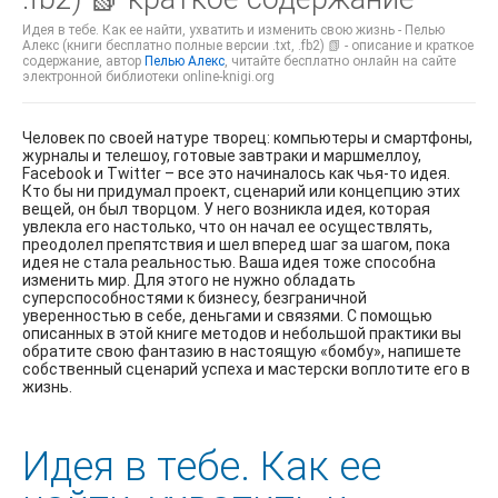
Идея в тебе. Как ее найти, ухватить и изменить свою жизнь - Пелью
Алекс (книги бесплатно полные версии .txt, .fb2) 📗 - описание и краткое
содержание, автор
Пелью Алекс
, читайте бесплатно онлайн на сайте
электронной библиотеки online-knigi.org
Человек по своей натуре творец: компьютеры и смартфоны,
журналы и телешоу, готовые завтраки и маршмеллоу,
Facebook и Twitter – все это начиналось как чья-то идея.
Кто бы ни придумал проект, сценарий или концепцию этих
вещей, он был творцом. У него возникла идея, которая
увлекла его настолько, что он начал ее осуществлять,
преодолел препятствия и шел вперед шаг за шагом, пока
идея не стала реальностью. Ваша идея тоже способна
изменить мир. Для этого не нужно обладать
суперспособностями к бизнесу, безграничной
уверенностью в себе, деньгами и связями. С помощью
описанных в этой книге методов и небольшой практики вы
обратите свою фантазию в настоящую «бомбу», напишете
собственный сценарий успеха и мастерски воплотите его в
жизнь.
Идея в тебе. Как ее