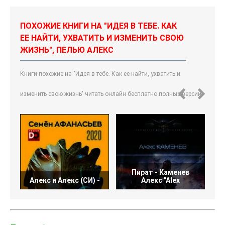
ПОХОЖИЕ КНИГИ НА "ИДЕЯ В ТЕБЕ. КАК
ЕЕ НАЙТИ, УХВАТИТЬ И ИЗМЕНИТЬ СВОЮ
ЖИЗНЬ", ПЕЛЬЮ АЛЕКС
Книги похожие на "Идея в тебе. Как ее найти, ухватить и
изменить свою жизнь" читать онлайн бесплатно полные версии.
Пират - Каменев
П
Алекс и Алекс (СИ) -
Алекс "Alex