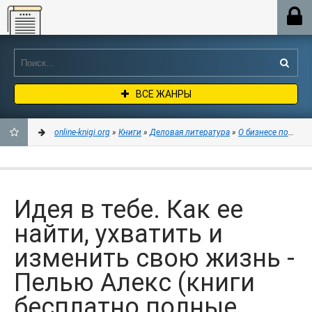
Online-knigi.org
ВСЕ ЖАНРЫ
online-knigi.org
»
Книги
»
Деловая литература
»
О бизнесе популя
ДОБАВИТЬ
В
Идея в тебе. Как ее
ЗАКЛАДКИ
найти, ухватить и
изменить свою жизнь -
Пелью Алекс (книги
бесплатно полные