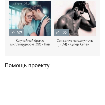
207
122
Случайный брак с
Свидание на одну ночь
миллиардером (СИ) - Лав
(СИ) - Купер Хелен
Агата (полная версия
(бесплатные серии книг
книги TXT) 📗
.txt) 📗
Помощь проекту