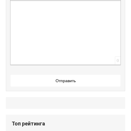
Вставить защищенную ссылку
Вставить смайлик
Вставка скрытого текста
Вставка цитаты
Вставка спойлера
0
Отправить
Топ рейтинга