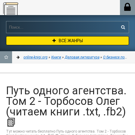
Online-knigi.org
ВСЕ ЖАНРЫ
online-knigi.org
»
Книги
»
Деловая литература
»
О бизнесе популя
ДОБАВИТЬ
В
Путь одного агентства.
ЗАКЛАДКИ
Том 2 - Торбосов Олег
(читаем книги .txt, .fb2)
📗
Тут можно читать бесплатно Путь одного агентства. Том 2 - Торбосов