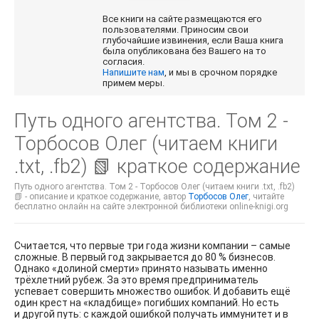
Все книги на сайте размещаются его
пользователями. Приносим свои
глубочайшие извинения, если Ваша книга
была опубликована без Вашего на то
согласия.
Напишите нам
, и мы в срочном порядке
примем меры.
Путь одного агентства. Том 2 -
Торбосов Олег (читаем книги
.txt, .fb2) 📗 краткое содержание
Путь одного агентства. Том 2 - Торбосов Олег (читаем книги .txt, .fb2)
📗 - описание и краткое содержание, автор
Торбосов Олег
, читайте
бесплатно онлайн на сайте электронной библиотеки online-knigi.org
Считается, что первые три года жизни компании – самые
сложные. В первый год закрывается до 80 % бизнесов.
Однако «долиной смерти» принято называть именно
трёхлетний рубеж. За это время предприниматель
успевает совершить множество ошибок. И добавить ещё
один крест на «кладбище» погибших компаний. Но есть
и другой путь: с каждой ошибкой получать иммунитет и в