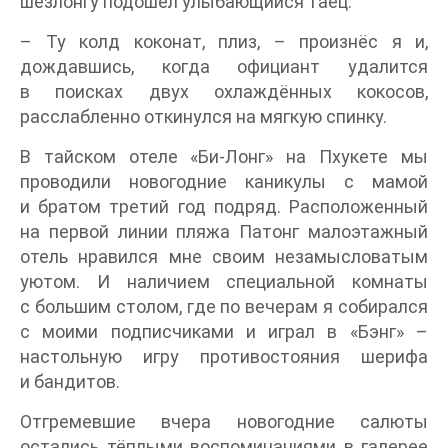
шезлонгу подошёл улыбающийся таец.
– Ту колд коконат, плиз, – произнёс я и,
дождавшись, когда официант удалится
в поисках двух охлаждённых кокосов,
расслабленно откинулся на мягкую спинку.
В тайском отеле «Би-Лонг» на Пхукете мы
проводили новогодние каникулы с мамой
и братом третий год подряд. Расположенный
на первой линии пляжа Патонг малоэтажный
отель нравился мне своим незамысловатым
уютом. И наличием специальной комнаты
с большим столом, где по вечерам я собирался
с моими подписчиками и играл в «Бэнг» –
настольную игру противостояния шерифа
и бандитов.
Отгремевшие вчера новогодние салюты
остались тёплыми воспоминаниями в галерее