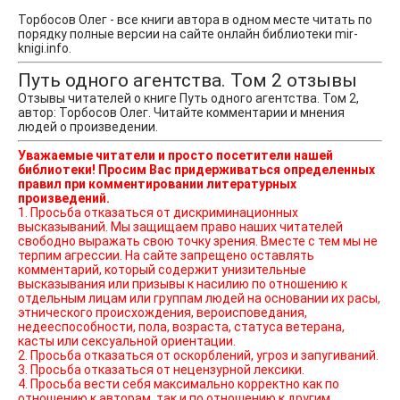
Торбосов Олег - все книги автора в одном месте читать по
порядку полные версии на сайте онлайн библиотеки mir-
knigi.info.
Путь одного агентства. Том 2 отзывы
Отзывы читателей о книге Путь одного агентства. Том 2,
автор: Торбосов Олег. Читайте комментарии и мнения
людей о произведении.
Уважаемые читатели и просто посетители нашей
библиотеки! Просим Вас придерживаться определенных
правил при комментировании литературных
произведений.
1. Просьба отказаться от дискриминационных
высказываний. Мы защищаем право наших читателей
свободно выражать свою точку зрения. Вместе с тем мы не
терпим агрессии. На сайте запрещено оставлять
комментарий, который содержит унизительные
высказывания или призывы к насилию по отношению к
отдельным лицам или группам людей на основании их расы,
этнического происхождения, вероисповедания,
недееспособности, пола, возраста, статуса ветерана,
касты или сексуальной ориентации.
2. Просьба отказаться от оскорблений, угроз и запугиваний.
3. Просьба отказаться от нецензурной лексики.
4. Просьба вести себя максимально корректно как по
отношению к авторам, так и по отношению к другим