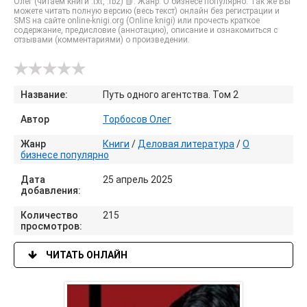
Олег (читаем книги .txt, .fb2) 📗. Жанр: О бизнесе популярно. Так же Вы
можете читать полную версию (весь текст) онлайн без регистрации и
SMS на сайте online-knigi.org (Online knigi) или прочесть краткое
содержание, предисловие (аннотацию), описание и ознакомиться с
отзывами (комментариями) о произведении.
Название:
Путь одного агентства. Том 2
Автор
Торбосов Олег
Жанр
Книги
/
Деловая литература
/
О
бизнесе популярно
Дата
25 апрель 2025
добавления:
Количество
215
просмотров:
ЧИТАТЬ ОНЛАЙН