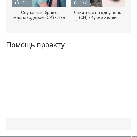
213
122
Случайный брак с
Свидание на одну ночь
миллиардером (СИ) - Лав
(СИ) - Купер Хелен
Агата (полная версия
(бесплатные серии книг
книги TXT) 📗
.txt) 📗
Помощь проекту