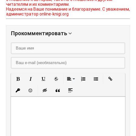
читателям и их комментариям.
Надеемся на Ваше понимание и благоразумие. С уважением,
администратор online-knigi.org
Прокомментировать
Полужирный
Курсив
Подчеркнутый
Зачеркнутый
Выравнивание
Нумерованный списо
Маркированный
Вставить
Вставить защищенную ссылку
Вставить смайлик
Вставка скрытого текста
Вставка цитаты
Вставка спойлера