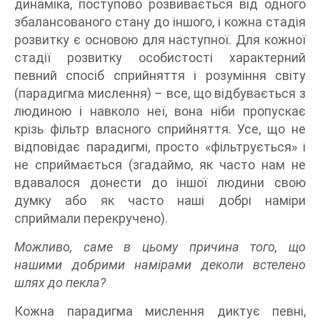
динаміка, поступово розвивається від одного
збалансованого стану до іншого, і кожна стадія
розвитку є основою для наступної. Для кожної
стадії розвитку особистості характерний
певний спосіб сприйняття і розуміння світу
(парадигма мислення) – все, що відбувається з
людиною і навколо неї, вона ніби пропускає
крізь фільтр власного сприйняття. Усе, що не
відповідає парадигмі, просто «фільтрується» і
не сприймається (згадаймо, як часто нам не
вдавалося донести до іншої людини свою
думку або як часто наші добрі наміри
сприймали перекручено).
Можливо, саме в цьому причина того, що
нашими добрими намірами деколи встелено
шлях до пекла?
Кожна парадигма мислення диктує певні,