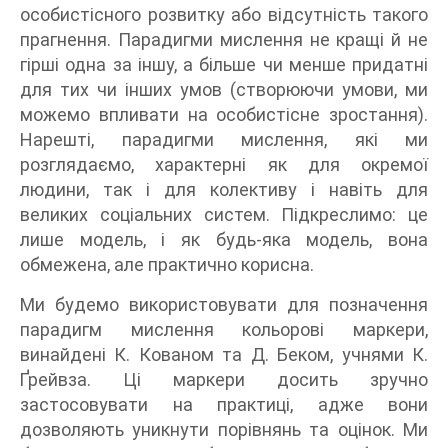
особистісного розвитку або відсутність такого
прагнення. Парадигми мислення не кращі й не
гірші одна за іншу, а більше чи менше придатні
для тих чи інших умов (створюючи умови, ми
можемо впливати на особистісне зростання).
Нарешті, парадигми мислення, які ми
розглядаємо, характерні як для окремої
людини, так і для колективу і навіть для
великих соціальних систем. Підкреслимо: це
лише модель, і як будь-яка модель, вона
обмежена, але практично корисна.
Ми будемо використовувати для позначення
парадигм мислення кольорові маркери,
винайдені К. Кованом та Д. Беком, учнями К.
Ґрейвза. Ці маркери досить зручно
застосовувати на практиці, адже вони
дозволяють уникнути порівнянь та оцінок. Ми