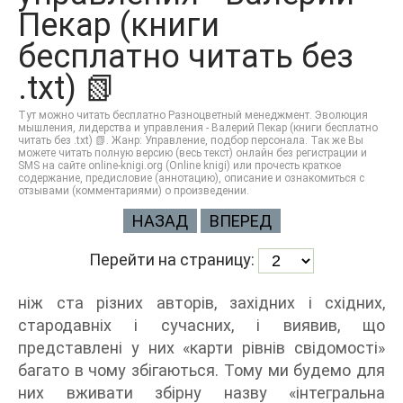
Пекар (книги
бесплатно читать без
.txt) 📗
Тут можно читать бесплатно Разноцветный менеджмент. Эволюция
мышления, лидерства и управления - Валерий Пекар (книги бесплатно
читать без .txt) 📗. Жанр: Управление, подбор персонала. Так же Вы
можете читать полную версию (весь текст) онлайн без регистрации и
SMS на сайте online-knigi.org (Online knigi) или прочесть краткое
содержание, предисловие (аннотацию), описание и ознакомиться с
отзывами (комментариями) о произведении.
НАЗАД
ВПЕРЕД
Перейти на страницу:
ніж ста різних авторів, західних і східних,
стародавніх і сучасних, і виявив, що
представлені у них «карти рівнів свідомості»
багато в чому збігаються. Тому ми будемо для
них вживати збірну назву «інтегральна