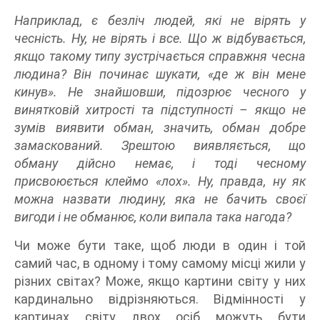
Наприклад, є безліч людей, які не вірять у
чесність. Ну, не вірять і все. Що ж відбувається,
якщо такому типу зустрічається справжня чесна
людина? Він починає шукати, «де ж він мене
кинув». Не знайшовши, підозрює чесного у
винятковій хитрості та підступності – якщо не
зумів виявити обман, значить, обман добре
замаскований. Зрештою виявляється, що
обману дійсно немає, і тоді чесному
присвоюється клеймо «лох». Ну, правда, ну як
можна назвати людину, яка не бачить своєї
вигоди і не обманює, коли випала така нагода?
Чи може бути таке, щоб люди в один і той
самий час, в одному і тому самому місці жили у
різних світах? Може, якщо картини світу у них
кардинально відрізняються. Відмінності у
картинах світу двох осіб можуть бути