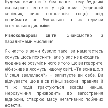
будемо вживати їх без лапок, тому будь-які
«кольорові» епітети у цій книзі (червоний
керівник, синя організація тощо) слід
сприймати не буквально, а як терміни
інтегральної динаміки.
Різнокольорові світи:
Знайомство з
парадигмами мислення
Як часто з вами бувало таке: ви намагаєтесь
комусь щось пояснити, але у вас не виходить –
людина не розуміє нічого з того, що ви говорите,
ніби живе в якомусь іншому світі. «Та вона що, з
Місяця звалилася?» – запитуєте ви себе. Ви
відчуваєте, що в її світі інші закони і правила, й
ті ж події трактуються зовсім інакше.
Нерозуміння призводить до загострення
відносин, створює масу негативних побічних
ефектів.