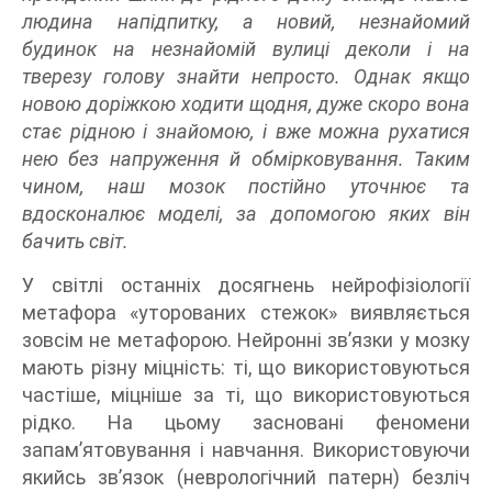
людина напідпитку, а новий, незнайомий
будинок на незнайомій вулиці деколи і на
тверезу голову знайти непросто. Однак якщо
новою доріжкою ходити щодня, дуже скоро вона
стає рідною і знайомою, і вже можна рухатися
нею без напруження й обмірковування. Таким
чином, наш мозок постійно уточнює та
вдосконалює моделі, за допомогою яких він
бачить світ.
У світлі останніх досягнень нейрофізіології
метафора «уторованих стежок» виявляється
зовсім не метафорою. Нейронні зв’язки у мозку
мають різну міцність: ті, що використовуються
частіше, міцніше за ті, що використовуються
рідко. На цьому засновані феномени
запам’ятовування і навчання. Використовуючи
якийсь зв’язок (неврологічний патерн) безліч