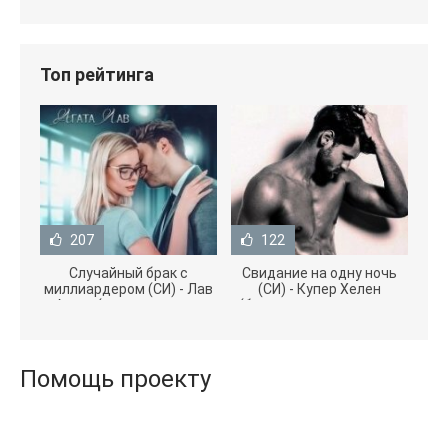
Топ рейтинга
207
122
Случайный брак с
Свидание на одну ночь
миллиардером (СИ) - Лав
(СИ) - Купер Хелен
Агата (полная версия
(бесплатные серии книг
книги TXT) 📗
.txt) 📗
Помощь проекту