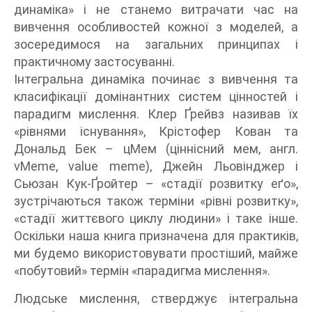
динаміка» і не станемо витрачати час на
вивчення особливостей кожної з моделей, а
зосередимося на загальних принципах і
практичному застосуванні.
Інтегральна динаміка починає з вивчення та
класифікації домінантних систем цінностей і
парадигм мислення. Клер Ґрейвз називав їх
«рівнями існування», Крістофер Кован та
Дональд Бек – цМем (ціннісний мем, англ.
vMeme, value meme), Джейн Льовінджер і
Сьюзан Кук-Ґройтер – «стадії розвитку еґо»,
зустрічаються також терміни «рівні розвитку»,
«стадії життєвого циклу людини» і таке інше.
Оскільки наша книга призначена для практиків,
ми будемо використовувати простіший, майже
«побутовий» термін «парадигма мислення».
Людське мислення, стверджує інтегральна