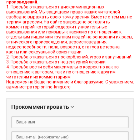
произведений.
1. Просьба отказаться от дискриминационных
высказываний. Мы защищаем право наших читателей
свободно выражать свою точку зрения. Вместе с тем мы не
терпим агрессии. На сайте запрещено оставлять
комментарий, который содержит унизительные
высказывания или призывы к насилию по отношению к
отдельным лицам или группам людей на основании их расы,
этнического происхождения, вероисповедания,
недееспособности, пола, возраста, статуса ветерана,
касты или сексуальной ориентации.
2. Просьба отказаться от оскорблений, угроз и запугиваний.
3. Просьба отказаться от нецензурной лексики.
4. Просьба вести себя максимально корректно как по
отношению к авторам, так и по отношению к другим
читателям и их комментариям.
Надеемся на Ваше понимание и благоразумие. С уважением,
администратор online-knigi.org
Прокомментировать