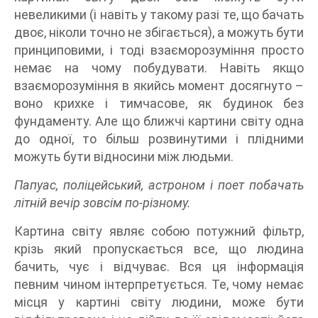
невеликими (і навіть у такому разі те, що бачать
двоє, ніколи точно не збігається), а можуть бути
принциповими, і тоді взаєморозуміння просто
немає на чому побудувати. Навіть якщо
взаєморозуміння в якийсь момент досягнуто –
воно крихке і тимчасове, як будинок без
фундаменту. Але що ближчі картини світу одна
до одної, то більш розвинутими і плідними
можуть бути відносини між людьми.
Папуас, поліцейський, астроном і поет побачать
літній вечір зовсім по-різному.
Картина світу являє собою потужний фільтр,
крізь який пропускається все, що людина
бачить, чує і відчуває. Вся ця інформація
певним чином інтерпретується. Те, чому немає
місця у картині світу людини, може бути