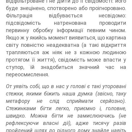
відфільтроване і не дійти до її свідомості: його
буде знецінено, спотворено або проігноровано.
Фільтрація відбувається несвідомо:
підсвідомість натренована проводити
первинну обробку інформації певним чином.
Якщо ж у якийсь момент виявиться, що картина
світу повністю неадекватна (а такі відкриття
трапляються аж ніяк не з кожною людиною
протягом її життя), свідомість може впасти у
ступор, їй знадобиться значний час на
переосмислення.
От уявіть собі, що в нас у голові є такі уторовані
стежки, якими біжить наша думка (звісно, таку
метафору не слід сприймати серйозно).
Стежинками бігти легко, приємно і, головне,
швидко. Можна бігти не замислюючись (не
рефлексуючи власні дії), адже тисячу разів
пройдений шлях до рідного дому знайде навіть