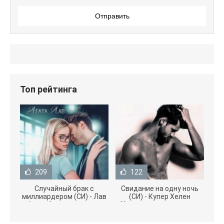
Отправить
Топ рейтинга
209
122
Случайный брак с
Свидание на одну ночь
миллиардером (СИ) - Лав
(СИ) - Купер Хелен
Агата (полная версия
(бесплатные серии книг
книги TXT) 📗
.txt) 📗