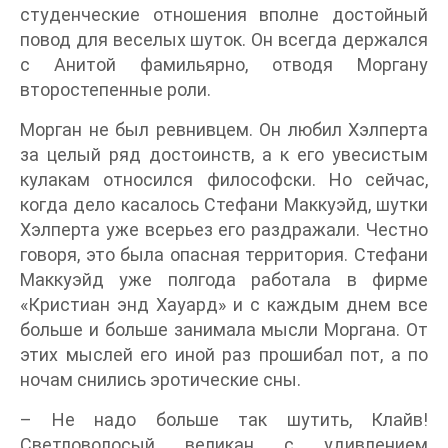
студенческие отношения вполне достойный
повод для веселых шуток. Он всегда держался
с Анитой фамильярно, отводя Моргану
второстепенные роли.
Морган не был ревнивцем. Он любил Хэлперта
за целый ряд достоинств, а к его увесистым
кулакам относился философски. Но сейчас,
когда дело касалось Стефани Маккуэйд, шутки
Хэлперта уже всерьез его раздражали. Честно
говоря, это была опасная территория. Стефани
Маккуэйд уже полгода работала в фирме
«Кристиан энд Хауард» и с каждым днем все
больше и больше занимала мысли Моргана. От
этих мыслей его иной раз прошибал пот, а по
ночам снились эротические сны.
– Не надо больше так шутить, Клайв!
Светловолосый великан с удивлением