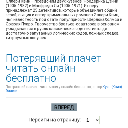
Эллери Квин – псевдоним двух кузенов: Фредерика Дэнни
(1905-1982) и Манфреда Ли (1905-1971). Их перу
принадлежат 25 детективов, которые объединяет общий
герой, сыщик и автор криминальных романов Эллери Квин,
чья известность под стать популярности ШерлокаХолмса и
Эркюля Пуаро. Творчество братьев-соавторов в основном
укладывается в русло классического детектива, где
достаточно запутанных логических ходов, ложных следов,
хитроумных ловушек.
Потерявший плачет
читать онлайн
бесплатно
Потерявший плачет - читать книгу онлайн бесплатно, автор
Куин (Квин)
Эллери
ВПЕРЕД
Перейти на страницу: