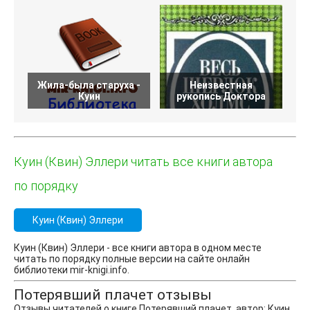
Жила-была старуха -
Неизвестная
Куин
рукопись Доктора
Куин (Квин) Эллери читать все книги автора
по порядку
Куин (Квин) Эллери
Куин (Квин) Эллери - все книги автора в одном месте
читать по порядку полные версии на сайте онлайн
библиотеки mir-knigi.info.
Потерявший плачет отзывы
Отзывы читателей о книге Потерявший плачет, автор: Куин