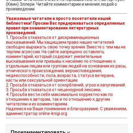
(Квин) Эллери. Читайте комментарии и мнения людей о
произведении.
Уважаемые читатели и просто посетители нашей
библиотеки! Просим Вас придерживаться определенных
правил при комментировании литературных
произведений.
1. Просьба отказаться от дискриминационных
высказываний. Мы защищаем право наших читателей
свободно выражать свою точку зрения. Вместе с тем мы не
терпим агрессии. На сайте запрещено оставлять
комментарий, который содержит унизительные
высказывания или призывы к насилию по отношению к
отдельным лицам или группам людей на основании их расы,
этнического происхождения, вероисповедания,
недееспособности, пола, возраста, статуса ветерана,
касты или сексуальной ориентации.
2. Просьба отказаться от оскорблений, угроз и запугиваний.
3. Просьба отказаться от нецензурной лексики.
4. Просьба вести себя максимально корректно как по
отношению к авторам, так и по отношению к другим
читателям и их комментариям.
Надеемся на Ваше понимание и благоразумие. С уважением,
администратор online-knigi.org
Прокомментировать