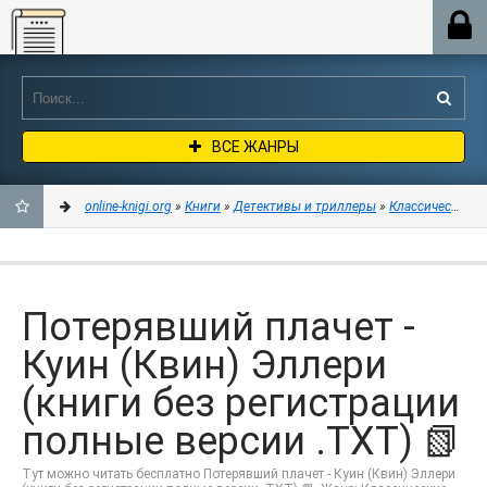
Online-knigi.org
ВСЕ ЖАНРЫ
online-knigi.org
»
Книги
»
Детективы и триллеры
»
Классические д
ДОБАВИТЬ
В
Потерявший плачет -
ЗАКЛАДКИ
Куин (Квин) Эллери
(книги без регистрации
полные версии .TXT) 📗
Тут можно читать бесплатно Потерявший плачет - Куин (Квин) Эллери