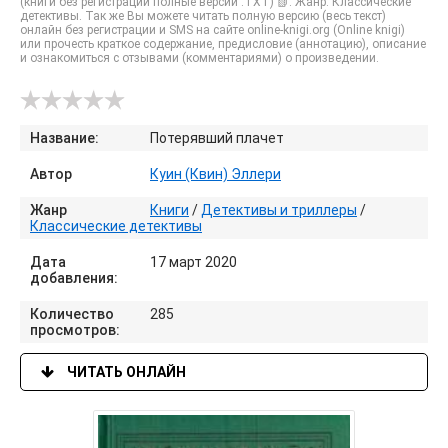
(книги без регистрации полные версии .TXT) 📗. Жанр: Классические
детективы. Так же Вы можете читать полную версию (весь текст)
онлайн без регистрации и SMS на сайте online-knigi.org (Online knigi)
или прочесть краткое содержание, предисловие (аннотацию), описание
и ознакомиться с отзывами (комментариями) о произведении.
Название:
Потерявший плачет
Автор
Куин (Квин) Эллери
Жанр
Книги
/
Детективы и триллеры
/
Классические детективы
Дата
17 март 2020
добавления:
Количество
285
просмотров:
ЧИТАТЬ ОНЛАЙН