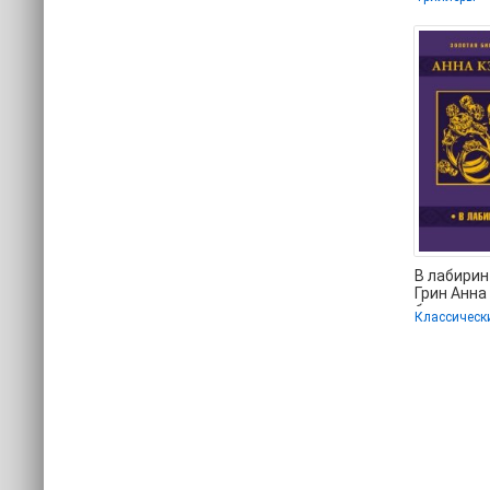
📗
В лабирин
Грин Анна
бесплатно
Классическ
регистра
.TXT,