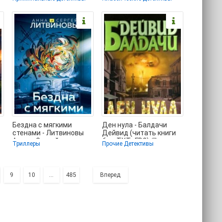
онлайн полные версии
(полные книги .TXT,
.FB2) 📗
Бездна с мягкими
Ден нула - Балдачи
стенами - Литвиновы
Дейвид (читать книги
м
Анна и Сергей
без .TXT, .FB2) 📗
Триллеры
Прочие Детективы
(бесплатные онлайн
книги
9
10
...
485
Вперед