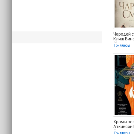
Чародей с
Клиш Вин
(бесплат
Триллеры
книги чит
.txt,
Храмы вес
Аткинсон 
бесплатно 
Триллеры