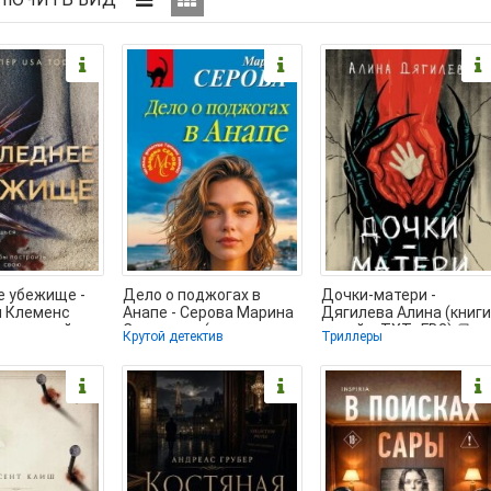
е убежище -
Дело о поджогах в
Дочки-матери -
 Клеменс
Анапе - Серова Марина
Дягилева Алина (книги
нигу онлайн
Сергеевна (читать
онлайн .TXT, .FB2) 📗
Крутой детектив
Триллеры
без txt,
полную версию книги