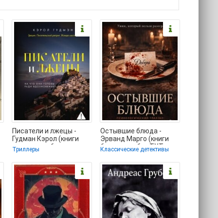
Писатели и лжецы -
Остывшие блюда -
Гудман Кэрол (книги
Эрванд Марго (книги
полностью бесплатно
бесплатно без TXT,
Триллеры
Классические детективы
.TXT, .FB2) 📗
FB2) 📗