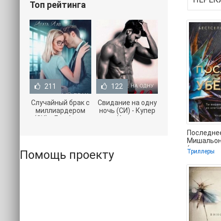
Топ рейтинга
211
122
Случайный брак с
Свидание на одну
миллиардером
ночь (СИ) - Купер
(СИ) - Лав Агата
Хелен
(полная версия
(бесплатные
Последне
книги TXT) 📗
серии книг .txt) 📗
Мишальон
(читать к
Помощь проекту
Триллеры
бесплатно 