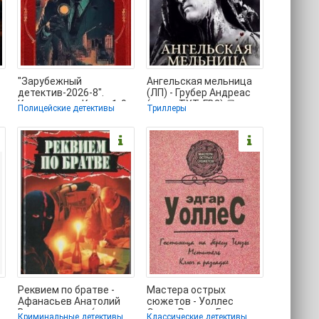
"Зарубежный
Ангельская мельница
детектив-2026-8".
(ЛП) - Грубер Андреас
Компиляция. Книги 1-9
(книги TXT, FB2) 📗
Полицейские детективы
Триллеры
(СИ) - Даффилд Кит
(читать
Реквием по братве -
Мастера острых
Афанасьев Анатолий
сюжетов - Уоллес
Владимирович (книги
Эдгар Ричард Горацио
Криминальные детективы
Классические детективы