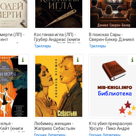
мерти (ЛП) -
Костяная игла (ЛП) -
В поисках Сары -
сент
Грубер Андреас (книги
Сверен-Бекер Дэниел
ные онлайн
бесплатно TXT, FB2) 📗
(лучшие бесплатные
Триллеры
Триллеры
аем полные
книги txt, fb2) 📗
елья -
Любимец женщин -
Кто убил прекрасную
Кейт (книги
Жапризо Себастьян
Урсулу - Пико Андре
без txt, fb2)
(книги онлайн
(читать книги
Прочие Детективы
Прочие Детективы