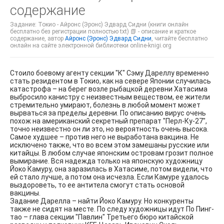
содержание
Задание: Токио - Айронс (Эронс) Эдвард Сидни (книги онлайн
бесплатно без регистрации полностью txt) 📗 - описание и краткое
содержание, автор
Айронс (Эронс) Эдвард Сидни
, читайте бесплатно
онлайн на сайте электронной библиотеки online-knigi.org
Стоило боевому агенту секции "К" Сэму Дареллу временно
стать резидентом в Токио, как на севере Японии случилась
катастрофа – на берег возле рыбацкой деревни Хатасима
выбросило канистру с неизвестным веществом, ее жители
стремительно умирают, болезнь в любой момент может
вырваться за пределы деревни. По описанию вирус очень
похож на американский секретный препарат "Перл-Ку-27",
точно неизвестно он ли это, но вероятность очень высока.
Самое худшее – против него не выработана вакцина. Не
исключено также, что во всем этом замешаны русские или
китайцы. В любом случае японским островам грозит полное
вымирание. Вся надежда только на японскую художницу
Йоко Камуру, она заразилась в Хатасиме, потом видели, что
ей стало лучше, а потом она исчезла. Если Камуре удалось
выздороветь, то ее антитела смогут стать основой
вакцины.
Задание Дарелла – найти Йоко Камуру. Но конкуренты
также не сидят на месте. По следу художницы идут По Пинг-
тао – глава секции "Павлин" Третьего бюро китайской