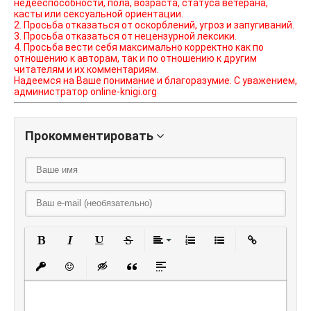
недееспособности, пола, возраста, статуса ветерана,
касты или сексуальной ориентации.
2. Просьба отказаться от оскорблений, угроз и запугиваний.
3. Просьба отказаться от нецензурной лексики.
4. Просьба вести себя максимально корректно как по
отношению к авторам, так и по отношению к другим
читателям и их комментариям.
Надеемся на Ваше понимание и благоразумие. С уважением,
администратор online-knigi.org
Прокомментировать
Полужирный
Курсив
Подчеркнутый
Зачеркнутый
Выравнивание
Нумерованный списо
Маркированный
Вставить
Вставить защищенную ссылку
Вставить смайлик
Вставка скрытого текста
Вставка цитаты
Вставка спойлера