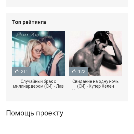
Топ рейтинга
211
122
Случайный брак с
Свидание на одну ночь
миллиардером (СИ) - Лав
(СИ) - Купер Хелен
Агата (полная версия
(бесплатные серии книг
книги TXT) 📗
.txt) 📗
Помощь проекту