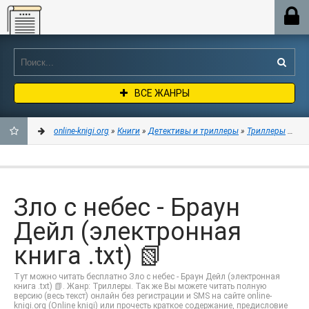
Online-knigi.org
ВСЕ ЖАНРЫ
online-knigi.org
»
Книги
»
Детективы и триллеры
»
Триллеры
» Зло 
ДОБАВИТЬ
В
Зло с небес - Браун
ЗАКЛАДКИ
Дейл (электронная
книга .txt) 📗
Тут можно читать бесплатно Зло с небес - Браун Дейл (электронная
книга .txt) 📗. Жанр: Триллеры. Так же Вы можете читать полную
версию (весь текст) онлайн без регистрации и SMS на сайте online-
knigi.org (Online knigi) или прочесть краткое содержание, предисловие