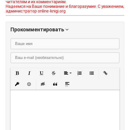
читателям и их комментариям.
Надеемся на Ваше понимание и благоразумие. С уважением,
администратор online-knigi.org
Прокомментировать
Полужирный
Курсив
Подчеркнутый
Зачеркнутый
Выравнивание
Нумерованный списо
Маркированный
Вставить
Вставить защищенную ссылку
Вставить смайлик
Вставка скрытого текста
Вставка цитаты
Вставка спойлера