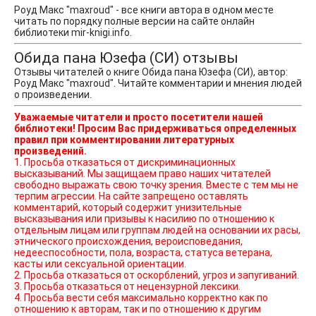
Роуд Макс "maxroud" - все книги автора в одном месте
читать по порядку полные версии на сайте онлайн
библиотеки mir-knigi.info.
Обида пана Юзефа (СИ) отзывы
Отзывы читателей о книге Обида пана Юзефа (СИ), автор:
Роуд Макс "maxroud". Читайте комментарии и мнения людей
о произведении.
Уважаемые читатели и просто посетители нашей
библиотеки! Просим Вас придерживаться определенных
правил при комментировании литературных
произведений.
1. Просьба отказаться от дискриминационных
высказываний. Мы защищаем право наших читателей
свободно выражать свою точку зрения. Вместе с тем мы не
терпим агрессии. На сайте запрещено оставлять
комментарий, который содержит унизительные
высказывания или призывы к насилию по отношению к
отдельным лицам или группам людей на основании их расы,
этнического происхождения, вероисповедания,
недееспособности, пола, возраста, статуса ветерана,
касты или сексуальной ориентации.
2. Просьба отказаться от оскорблений, угроз и запугиваний.
3. Просьба отказаться от нецензурной лексики.
4. Просьба вести себя максимально корректно как по
отношению к авторам, так и по отношению к другим