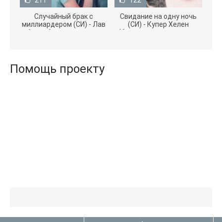
211
122
Случайный брак с
Свидание на одну ночь
миллиардером (СИ) - Лав
(СИ) - Купер Хелен
Агата (полная версия
(бесплатные серии книг
книги TXT) 📗
.txt) 📗
Помощь проекту