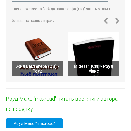
Книги похожие на "Обида пана Юзефа (СИ)" читать онлайн
бесплатно полные версии.
Жил Был егерь (СИ) -
Is death (СИ) - Роуд
О
Роуд
Макс
Роуд Макс "maxroud" читать все книги автора
по порядку
Роуд Макс "maxroud"