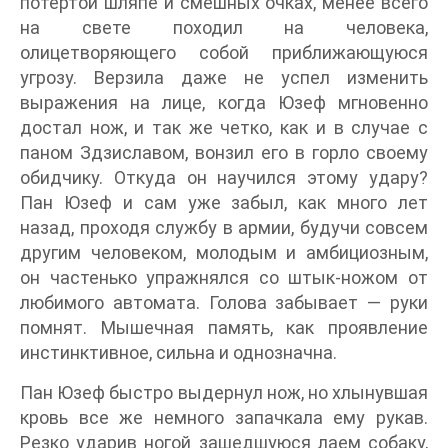
потертой шляпе и смешных очках, менее всего
на свете походил на человека,
олицетворяющего собой приближающуюся
угрозу. Верзила даже не успел изменить
выражения на лице, когда Юзеф мгновенно
достал нож, и так же четко, как и в случае с
паном Здзиславом, вонзил его в горло своему
обидчику. Откуда он научился этому удару?
Пан Юзеф и сам уже забыл, как много лет
назад, проходя службу в армии, будучи совсем
другим человеком, молодым и амбициозным,
он частенько упражнялся со штык-ножом от
любимого автомата. Голова забывает — руки
помнят. Мышечная память, как проявление
инстинктивное, сильна и однозначна.
Пан Юзеф быстро выдернул нож, но хлынувшая
кровь все же немного запачкала ему рукав.
Резко ударив ногой зашедшуюся лаем собаку,