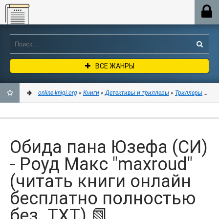
Online-knigi.org
ВСЕ ЖАНРЫ
online-knigi.org
»
Книги
»
Детективы и триллеры
»
Триллеры
» Оби
ДОБАВИТЬ
В
Обида пана Юзефа (СИ)
ЗАКЛАДКИ
- Роуд Макс "maxroud"
(читать книги онлайн
бесплатно полностью
без .TXT) 📗