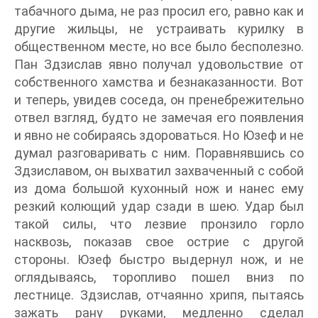
табачного дыма, не раз просил его, равно как и
другие жильцы, не устраивать курилку в
общественном месте, но все было бесполезно.
Пан Здзислав явно получал удовольствие от
собственного хамства и безнаказанности. Вот
и теперь, увидев соседа, он пренебрежительно
отвел взгляд, будто не замечая его появления
и явно не собираясь здороваться. Но Юзеф и не
думал разговаривать с ним. Поравнявшись со
Здзиславом, он выхватил захваченный с собой
из дома большой кухонный нож и нанес ему
резкий колющий удар сзади в шею. Удар был
такой силы, что лезвие пронзило горло
насквозь, показав свое острие с другой
стороны. Юзеф быстро выдернул нож, и не
оглядываясь, торопливо пошел вниз по
лестнице. Здзислав, отчаянно хрипя, пытаясь
зажать рану руками, медленно сделал