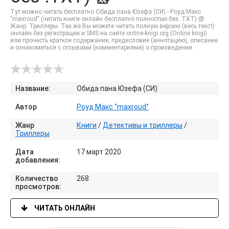
Тут можно читать бесплатно Обида пана Юзефа (СИ) - Роуд Макс
"maxroud" (читать книги онлайн бесплатно полностью без .TXT) 📗.
Жанр: Триллеры. Так же Вы можете читать полную версию (весь текст)
онлайн без регистрации и SMS на сайте online-knigi.org (Online knigi)
или прочесть краткое содержание, предисловие (аннотацию), описание
и ознакомиться с отзывами (комментариями) о произведении.
Название:
Обида пана Юзефа (СИ)
Автор
Роуд Макс "maxroud"
Жанр
Книги
/
Детективы и триллеры
/
Триллеры
Дата
17 март 2020
добавления:
Количество
268
просмотров:
ЧИТАТЬ ОНЛАЙН