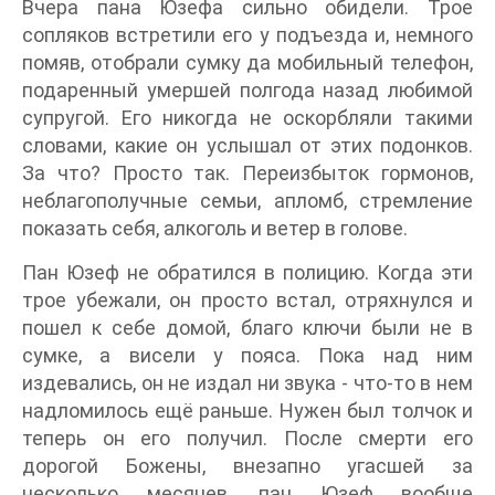
Вчера пана Юзефа сильно обидели. Трое
сопляков встретили его у подъезда и, немного
помяв, отобрали сумку да мобильный телефон,
подаренный умершей полгода назад любимой
супругой. Его никогда не оскорбляли такими
словами, какие он услышал от этих подонков.
За что? Просто так. Переизбыток гормонов,
неблагополучные семьи, апломб, стремление
показать себя, алкоголь и ветер в голове.
Пан Юзеф не обратился в полицию. Когда эти
трое убежали, он просто встал, отряхнулся и
пошел к себе домой, благо ключи были не в
сумке, а висели у пояса. Пока над ним
издевались, он не издал ни звука - что-то в нем
надломилось ещё раньше. Нужен был толчок и
теперь он его получил. После смерти его
дорогой Божены, внезапно угасшей за
несколько месяцев, пан Юзеф вообще