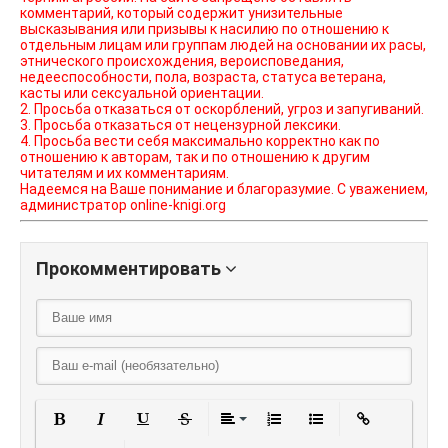
комментарий, который содержит унизительные
высказывания или призывы к насилию по отношению к
отдельным лицам или группам людей на основании их расы,
этнического происхождения, вероисповедания,
недееспособности, пола, возраста, статуса ветерана,
касты или сексуальной ориентации.
2. Просьба отказаться от оскорблений, угроз и запугиваний.
3. Просьба отказаться от нецензурной лексики.
4. Просьба вести себя максимально корректно как по
отношению к авторам, так и по отношению к другим
читателям и их комментариям.
Надеемся на Ваше понимание и благоразумие. С уважением,
администратор online-knigi.org
Прокомментировать
Полужирный
Курсив
Подчеркнутый
Зачеркнутый
Выравнивание
Нумерованный списо
Маркированный
Вставить