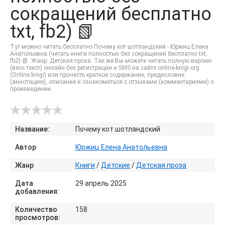
сокращений бесплатно
txt, fb2) 📗
Тут можно читать бесплатно Почему кот шотландский - Юржиц Елена
Анатольевна (читать книги полностью без сокращений бесплатно txt,
fb2) 📗. Жанр: Детская проза. Так же Вы можете читать полную версию
(весь текст) онлайн без регистрации и SMS на сайте online-knigi.org
(Online knigi) или прочесть краткое содержание, предисловие
(аннотацию), описание и ознакомиться с отзывами (комментариями) о
произведении.
Название:
Почему кот шотландский
Автор
Юржиц Елена Анатольевна
Жанр
Книги
/
Детские
/
Детская проза
Дата
29 апрель 2025
добавления:
Количество
158
просмотров: