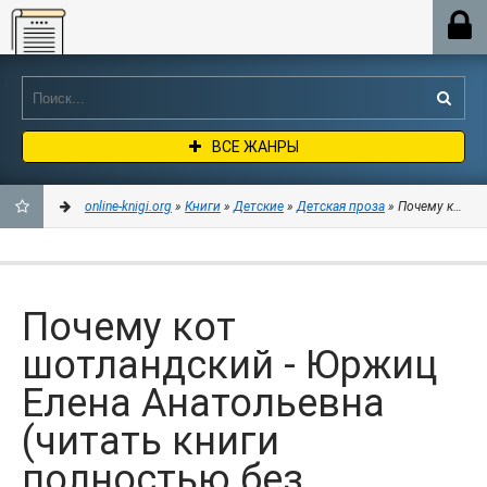
Online-knigi.org
ВСЕ ЖАНРЫ
online-knigi.org
»
Книги
»
Детские
»
Детская проза
» Почему кот шо
ДОБАВИТЬ
В
Почему кот
ЗАКЛАДКИ
шотландский - Юржиц
Елена Анатольевна
(читать книги
полностью без