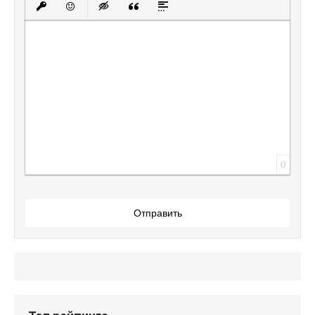
Вставить защищенную ссылку
Вставить смайлик
Вставка скрытого текста
Вставка цитаты
Вставка спойлера
0
Отправить