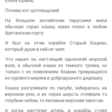
Елена Юржиц
Почему кот шотландский
На большом английском паруснике жила
обычная серая кошка, каких полно в любом
британском порту.
И был на этом корабле Старый Боцман,
который души в ней не чаял.
Что нашел он, настоящий одноногий морской
волк, в обычной кошке из темного трюма, но
только с ее появлением боцман превращался
из сурового моряка в добродушного дядюшку.
Кошка разгуливала по палубе, забиралась на
верхнюю рею, и ее серая шерсть отливала то
голубым небом, то лиловым морским закатом.
А когда наступал штиль, и корабль стоял