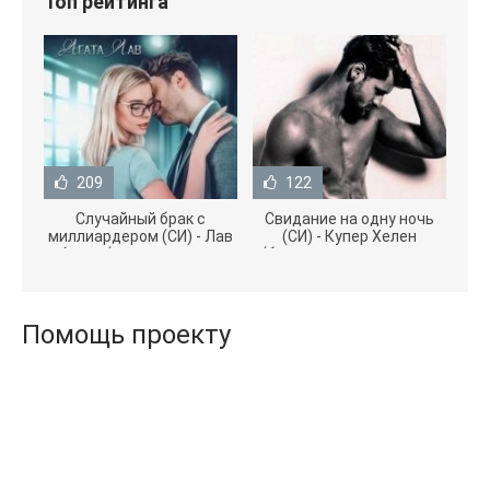
Топ рейтинга
209
122
Случайный брак с
Свидание на одну ночь
миллиардером (СИ) - Лав
(СИ) - Купер Хелен
Агата (полная версия
(бесплатные серии книг
книги TXT) 📗
.txt) 📗
Помощь проекту