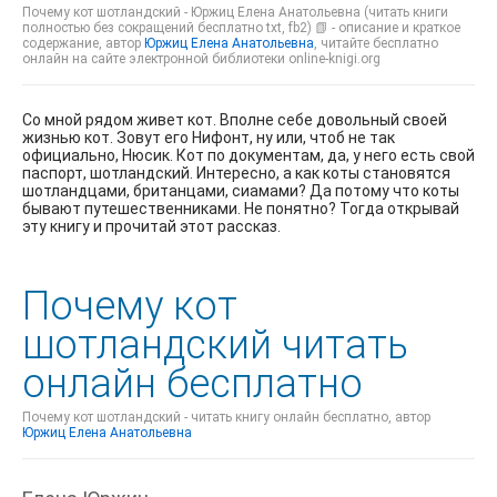
Почему кот шотландский - Юржиц Елена Анатольевна (читать книги
полностью без сокращений бесплатно txt, fb2) 📗 - описание и краткое
содержание, автор
Юржиц Елена Анатольевна
, читайте бесплатно
онлайн на сайте электронной библиотеки online-knigi.org
Со мной рядом живет кот. Вполне себе довольный своей
жизнью кот. Зовут его Нифонт, ну или, чтоб не так
официально, Нюсик. Кот по документам, да, у него есть свой
паспорт, шотландский. Интересно, а как коты становятся
шотландцами, британцами, сиамами? Да потому что коты
бывают путешественниками. Не понятно? Тогда открывай
эту книгу и прочитай этот рассказ.
Почему кот
шотландский читать
онлайн бесплатно
Почему кот шотландский - читать книгу онлайн бесплатно, автор
Юржиц Елена Анатольевна