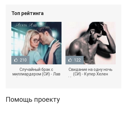
Топ рейтинга
210
122
Случайный брак с
Свидание на одну ночь
миллиардером (СИ) - Лав
(СИ) - Купер Хелен
Агата (полная версия
(бесплатные серии книг
книги TXT) 📗
.txt) 📗
Помощь проекту