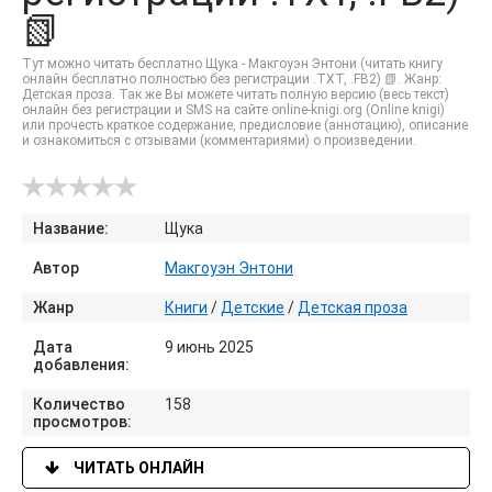
📗
Тут можно читать бесплатно Щука - Макгоуэн Энтони (читать книгу
онлайн бесплатно полностью без регистрации .TXT, .FB2) 📗. Жанр:
Детская проза. Так же Вы можете читать полную версию (весь текст)
онлайн без регистрации и SMS на сайте online-knigi.org (Online knigi)
или прочесть краткое содержание, предисловие (аннотацию), описание
и ознакомиться с отзывами (комментариями) о произведении.
Название:
Щука
Автор
Макгоуэн Энтони
Жанр
Книги
/
Детские
/
Детская проза
Дата
9 июнь 2025
добавления:
Количество
158
просмотров:
ЧИТАТЬ ОНЛАЙН