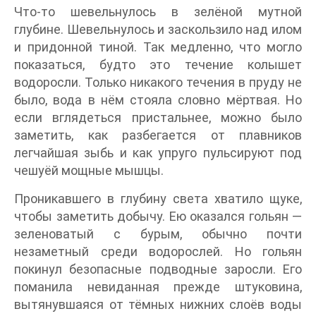
Что-то шевельнулось в зелёной мутной
глубине. Шевельнулось и заскользило над илом
и придонной тиной. Так медленно, что могло
показаться, будто это течение колышет
водоросли. Только никакого течения в пруду не
было, вода в нём стояла словно мёртвая. Но
если вглядеться пристальнее, можно было
заметить, как разбегается от плавников
легчайшая зыбь и как упруго пульсируют под
чешуёй мощные мышцы.
Проникавшего в глубину света хватило щуке,
чтобы заметить добычу. Ею оказался гольян —
зеленоватый с бурым, обычно почти
незаметный среди водорослей. Но гольян
покинул безопасные подводные заросли. Его
поманила невиданная прежде штуковина,
вытянувшаяся от тёмных нижних слоёв воды