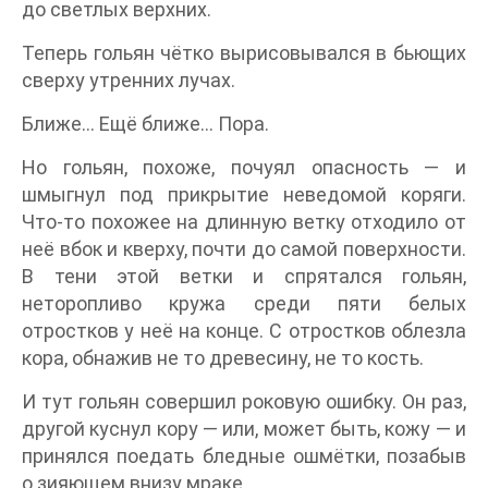
до светлых верхних.
Теперь гольян чётко вырисовывался в бьющих
сверху утренних лучах.
Ближе… Ещё ближе… Пора.
Но гольян, похоже, почуял опасность — и
шмыгнул под прикрытие неведомой коряги.
Что-то похожее на длинную ветку отходило от
неё вбок и кверху, почти до самой поверхности.
В тени этой ветки и спрятался гольян,
неторопливо кружа среди пяти белых
отростков у неё на конце. С отростков облезла
кора, обнажив не то древесину, не то кость.
И тут гольян совершил роковую ошибку. Он раз,
другой куснул кору — или, может быть, кожу — и
принялся поедать бледные ошмётки, позабыв
о зияющем внизу мраке.