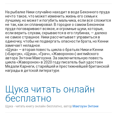
На рыбалке Ники случайно находит в воде Беконного пруда
нечто такое, что может изменить жизнь его семьи к
лучшему, но может и погубить мальчика, если всё сложится
не так, как он спланировал. В городке о самом Беконном
пруде поговаривают всякое, и огромные щуки, которые,
если верить слухам, скрываются в его глубинах, — далеко
не самое страшное. Ники рассчитывает управиться в
одиночку, чтобы не подвергать опасности брата, но Кенни
замечает неладное.
«Щука» — вторая повесть цикла о братьях Ники и Кенни
(«Барсук», «Щука», «Грач», «Жаворонок») английского
автора Энтони Макгоуэна. За заключительную повесть
цикла «Жаворонок» в 2020 году писатель был удостоен
Медали Карнеги, старейшей и престижнейшей британской
награды в детской литературе.
Щука читать онлайн
бесплатно
Щука - читать книгу онлайн бесплатно, автор
Макгоуэн Энтони