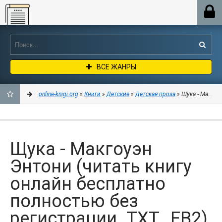
Online-knigi.org
ВСЕ ЖАНРЫ
online-knigi.org
»
Книги
»
Детские
»
Детская проза
» Щука - Макгоу
ДОБАВИТЬ
В
Щука - Макгоуэн
ЗАКЛАДКИ
Энтони (читать книгу
онлайн бесплатно
полностью без
регистрации .TXT, .FB2)