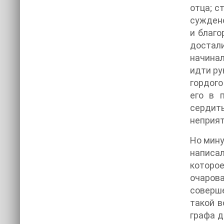
отца; с
суждено
и благо
достали
начинал
идти ру
гордого
его в 
сердит
неприят
Но мину
написал
которое
очаров
соверше
такой в
графа д