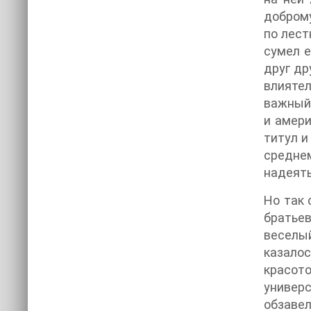
доброму
по лест
сумел е
друг др
влиятел
важный 
и амери
титул и
среднем
надеять
Но так 
братьев
веселы
казалос
красот
универс
обзавел