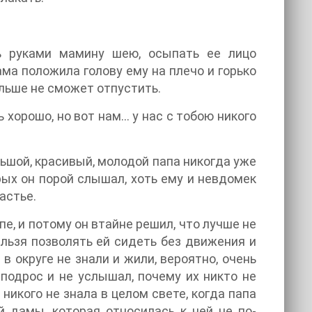
ь руками мамину шею, осыпать ее лицо
ама положила голову ему на плечо и горько
ольше не сможет отпустить.
ь хорошо, но вот нам… у нас с тобою никого
ольшой, красивый, молодой папа никогда уже
орых он порой слышал, хоть ему и невдомек
астье.
е, и потому он втайне решил, что лучше не
ельзя позволять ей сидеть без движения и
 в округе не знали и жили, вероятно, очень
 подрос и не услышал, почему их никто не
 никого не знала в целом свете, когда папа
й дамы, которая относилась к ней не по-