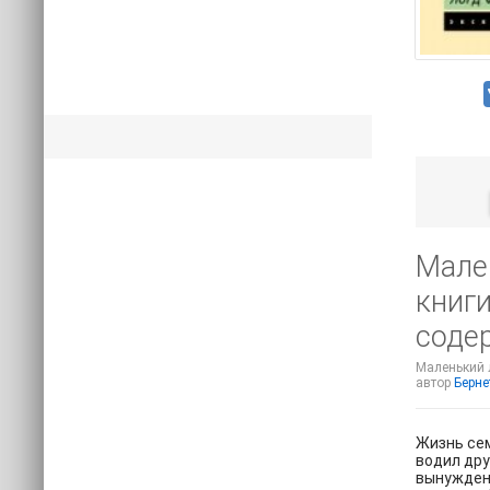
Мале
книги
соде
Маленький л
автор
Берне
Жизнь сем
водил дру
вынужден 