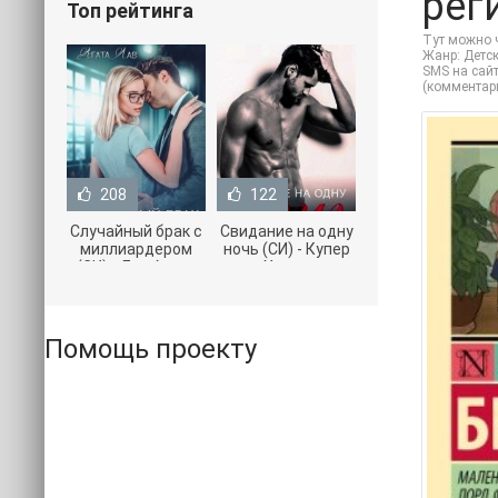
рег
Топ рейтинга
Тут можно ч
Жанр: Детск
SMS на сайт
(комментар
208
122
Случайный брак с
Свидание на одну
миллиардером
ночь (СИ) - Купер
(СИ) - Лав Агата
Хелен
(полная версия
(бесплатные
книги TXT) 📗
серии книг .txt) 📗
Помощь проекту