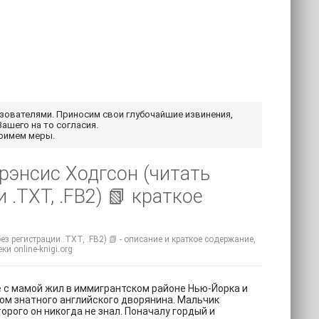
ьзователями. Приносим свои глубочайшие извинения,
Вашего на то согласия.
примем меры.
рэнсис Ходгсон (читать
.TXT, .FB2) 📗 краткое
 регистрации .TXT, .FB2) 📗 - описание и краткое содержание,
и online-knigi.org
е с мамой жил в иммигрантском районе Нью-Йорка и
ом знатного английского дворянина. Мальчик
орого он никогда не знал. Поначалу гордый и