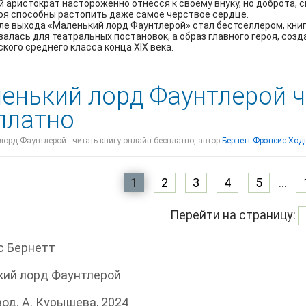
 аристократ настороженно отнесся к своему внуку, но доброта, 
оя способны растопить даже самое черствое сердце.
ле выхода «Маленький лорд Фаунтлерой» стал бестселлером, кни
алась для театральных постановок, а образ главного героя, созд
кого среднего класса конца XIX века.
енький лорд Фаунтлерой ч
платно
орд Фаунтлерой - читать книгу онлайн бесплатно, автор
Бернетт Фрэнсис Ход
1
2
3
4
5
...
Перейти на страницу:
с Бернетт
кий лорд Фаунтлерой
од. А. Курышева, 2024