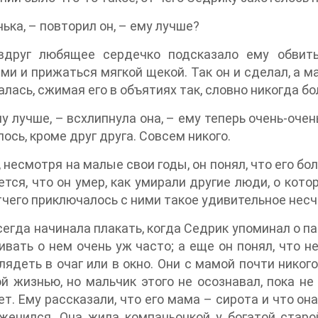
ька, – повторил он, – ему лучше?
вдруг любящее сердечко подсказало ему обвит
ми и прижаться мягкой щекой. Так он и сделал, а м
лась, сжимая его в объятиях так, словно никогда б
му лучше, – всхлипнула она, – ему теперь очень-очен
лось, кроме друг друга. Совсем никого.
, несмотря на малые свои годы, он понял, что его б
ется, что он умер, как умирали другие люди, о кот
тчего приключалось с ними такое удивительное несч
егда начинала плакать, когда Седрик упоминал о пап
ивать о нем очень уж часто; а еще он понял, что н
лядеть в очаг или в окно. Они с мамой почти никого
й жизнью, но мальчик этого не осознавал, пока не
т. Ему рассказали, что его мама – сирота и что она
женился. Она жила компаньонкой у богатой старо