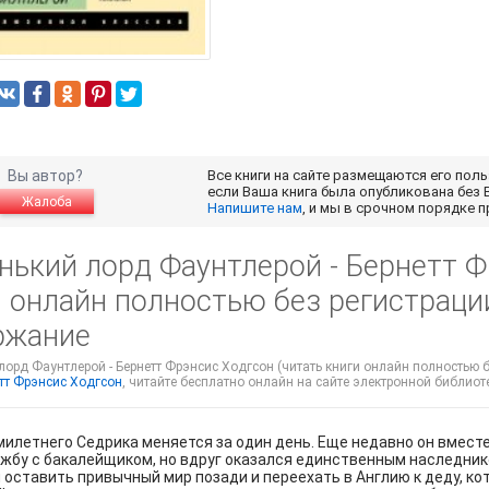
Вы автор?
Все книги на сайте размещаются его пол
если Ваша книга была опубликована без 
Жалоба
Напишите нам
, и мы в срочном порядке 
нький лорд Фаунтлерой - Бернетт Ф
 онлайн полностью без регистрации 
ржание
орд Фаунтлерой - Бернетт Фрэнсис Ходгсон (читать книги онлайн полностью без
тт Фрэнсис Ходгсон
, читайте бесплатно онлайн на сайте электронной библиотек
илетнего Седрика меняется за один день. Еще недавно он вмест
жбу с бакалейщиком, но вдруг оказался единственным наследник
оставить привычный мир позади и переехать в Англию к деду, кот