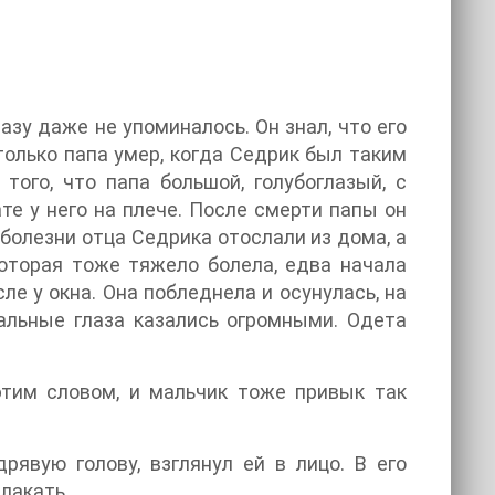
азу даже не упоминалось. Он знал, что его
только папа умер, когда Седрик был таким
того, что папа большой, голубоглазый, с
те у него на плече. После смерти папы он
 болезни отца Седрика отослали из дома, а
 которая тоже тяжело болела, едва начала
е у окна. Она побледнела и осунулась, на
альные глаза казались огромными. Одета
этим словом, и мальчик тоже привык так
дрявую голову, взглянул ей в лицо. В его
лакать.