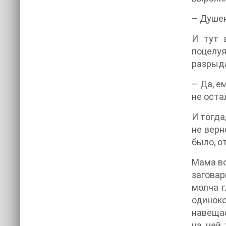
– Душен
И тут 
поцелуя
разрыда
– Да, е
не оста
И тогда
не верн
было, о
Мама вс
заговар
молча г
одиноко
навещае
на ней 