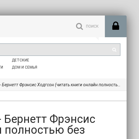
ДЕТСКИЕ
ГИ
ДОМ И СЕМЬЯ
рэнсис Ходгсон (читать книги онлайн полностью без регистрации .TXT, .FB2) 📗
- Бернетт Фрэнсис
н полностью без