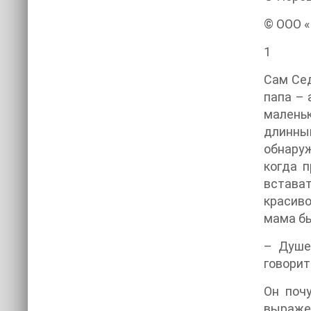
© ООО «
1
Сам Сед
папа – 
маленьк
длинным
обнаруж
когда п
встават
красиво
мама бы
– Душе
говорит
Он почу
выражен