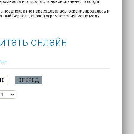
скромность и открытость новоиспеченного лорда
га неоднократно переиздавалась, экранизировалась и
анный Бернетт, оказал огромное влияние на моду
итать онлайн
гсон
10
ВПЕРЕД