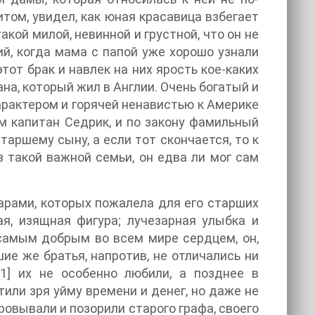
том, увидел, как юная красавица взбегает
акой милой, невинной и грустной, что он не
й, когда мама с папой уже хорошо узнали
тот брак и навлек на них ярость кое-каких
на, который жил в Англии. Очень богатый и
рактером и горячей ненавистью к Америке
ем капитан Седрик, и по закону фамильный
таршему сыну, а если тот скончается, то к
з такой важной семьи, он едва ли мог сам
арами, которых пожалела для его старших
ая, изящная фигура; лучезарная улыбка и
самым добрым во всем мире сердцем, он,
ие же братья, напротив, не отличались ни
[1] их не особенно любили, а позднее в
тили зря уйму времени и денег, но даже не
овывали и позорили старого графа, своего