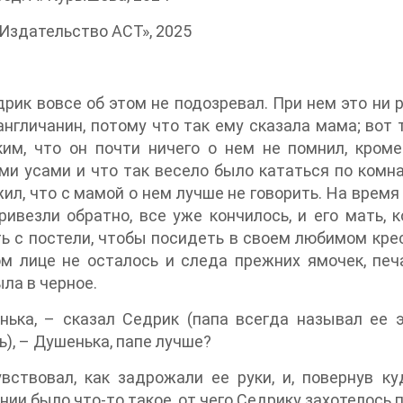
Издательство АСТ», 2025
рик вовсе об этом не подозревал. При нем это ни р
англичанин, потому что так ему сказала мама; вот 
им, что он почти ничего о нем не помнил, кроме 
и усами и что так весело было кататься по комна
ил, что с мамой о нем лучше не говорить. На время
ривезли обратно, все уже кончилось, и его мать,
ь с постели, чтобы посидеть в своем любимом кресл
м лице не осталось и следа прежних ямочек, печ
ла в черное.
нька, – сказал Седрик (папа всегда называл ее 
ь), – Душенька, папе лучше?
вствовал, как задрожали ее руки, и, повернув ку
ии было что-то такое, от чего Седрику захотелось п