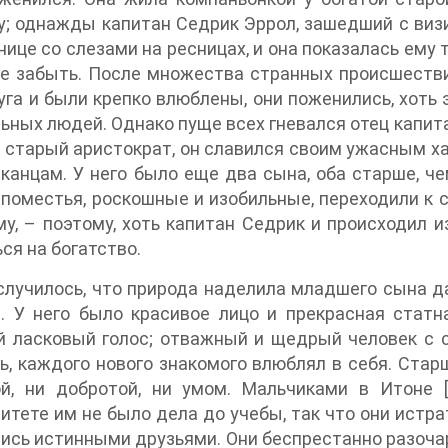
; однажды капитан Седрик Эррол, зашедший с визи
нице со слезами на ресницах, и она показалась ему т
е забыть. После множества странных происшестви
уга и были крепко влюблены, они поженились, хоть э
ьных людей. Однако пуще всех гневался отец капита
старый аристократ, он славился своим ужасным ха
канцам. У него было еще два сына, оба старше, ч
 поместья, роскошные и изобильные, переходили к с
у, – поэтому, хоть капитан Седрик и происходил и
ся на богатство.
случилось, что природа наделила младшего сына д
. У него было красивое лицо и прекрасная статн
й ласковый голос; отважный и щедрый человек с 
ь, каждого нового знакомого влюблял в себя. Старш
ой, ни добротой, ни умом. Мальчиками в Итоне 
итете им не было дела до учебы, так что они истра
ись истинными друзьями. Они беспрестанно разочар