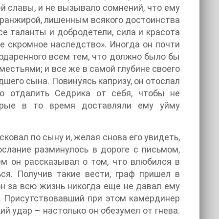
й славы, и не вызывало сомнений, что ему
транжирой, лишенным всякого достоинства
все таланты и добродетели, сила и красота
е скромное наследство». Иногда он почти
одаренного всем тем, что должно было бы
естьями; и все же в самой глубине своего
дшего сына. Повинуясь капризу, он отослал
го отдалить Седрика от себя, чтобы не
торые в то время доставляли ему уйму
сковал по сыну и, желая снова его увидеть,
ослание разминулось в дороге с письмом,
ем он рассказывал о том, что влюбился в
ся. Получив такие вести, граф пришел в
он за всю жизнь никогда еще не давал ему
на. Присутствовавший при этом камердинер
ий удар – настолько он обезумел от гнева.