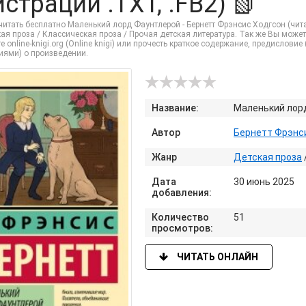
истрации .TXT, .FB2) 📗
итать бесплатно Маленький лорд Фаунтлерой - Бернетт Фрэнсис Ходгсон (читат
ая проза / Классическая проза / Прочая детская литература. Так же Вы можете
е online-knigi.org (Online knigi) или прочесть краткое содержание, предислов
иями) о произведении.
Название:
Маленький лор
Автор
Бернетт Фрэнс
Жанр
Детская проза
Дата
30 июнь 2025
добавления:
Количество
51
просмотров:
ЧИТАТЬ ОНЛАЙН