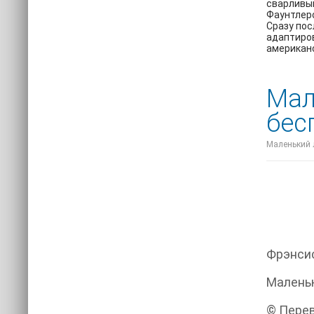
сварливый
Фаунтлер
Сразу пос
адаптиров
американс
Мал
бес
Маленький л
Фрэнси
Малень
© Перев