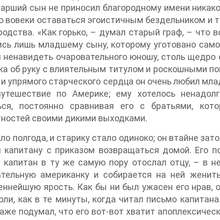
тарший сын не приносил благородному имени никако
 вовеки оставаться эгоистичным бездельником и 
родства. «Как горько, – думал старый граф, – что 
сь лишь младшему сыну, которому уготовано само
 ненавидеть очаровательного юношу, столь щедро 
ка об руку с влиятельным титулом и роскошными пом
 и упрямого старческого сердца он очень любил мла
путешествие по Америке; ему хотелось ненадол
ься, постоянно сравнивая его с братьями, ко
ностей своими дикими выходками.
ло полгода, и старику стало одиноко; он втайне зато
 капитану с приказом возвращаться домой. Его п
 капитан в ту же самую пору отослал отцу, – в н
ательную американку и собирается на ней женить
ннейшую ярость. Как бы ни был ужасен его нрав, 
оли, как в те минуты, когда читал письмо капита
аже подумал, что его вот-вот хватит апоплексическ