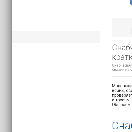
Снабч
крат
Снабчервяк 
онлайн на с
Маленький
войны, сс
проверяет
и трусам.
Обо всем 
Сна