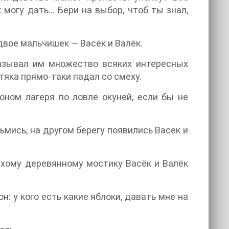
 могу дать… Бери на выбор, чтоб ты знал,
двое мальчишек — Васёк и Валёк.
казывал им множество всяких интересных
тяка прямо-таки падал со смеху.
ном лагеря по ловле окуней, если бы не
зьмись, на другом берегу появились Васек и
етхому деревянному мостику Васёк и Валёк
н: у кого есть какие яблоки, давать мне на