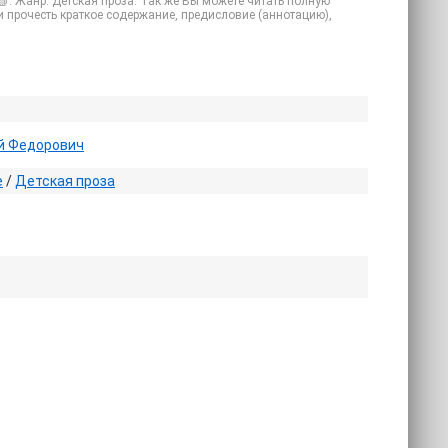
📗. Жанр: Детская проза. Так же Вы можете читать полную
 или прочесть краткое содержание, предисловие (аннотацию),
й Федорович
е
/
Детская проза