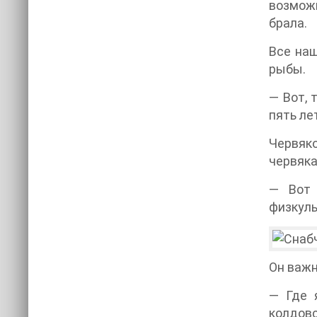
возможн
брала.
Все наш
рыбы.
— Вот, 
пять ле
Червяко
червяка
— Вот 
физкуль
Он важн
— Где 
колдовс