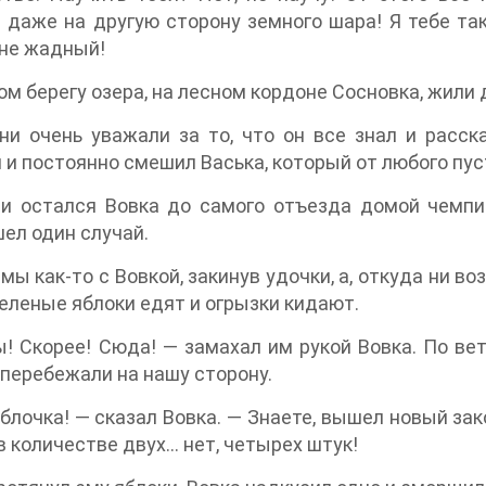
 даже на другую сторону земного шара! Я тебе так
 не жадный!
ом берегу озера, на лесном кордоне Сосновка, жили 
ни очень уважали за то, что он все знал и расс
 и постоянно смешил Васька, который от любого пус
и остался Вовка до самого отъезда домой чемпио
ел один случай.
мы как-то с Вовкой, закинув удочки, а, откуда ни во
зеленые яблоки едят и огрызки кидают.
ы! Скорее! Сюда! — замахал им рукой Вовка. По в
перебежали на нашу сторону.
блочка! — сказал Вовка. — Знаете, вышел новый зако
в количестве двух… нет, четырех штук!