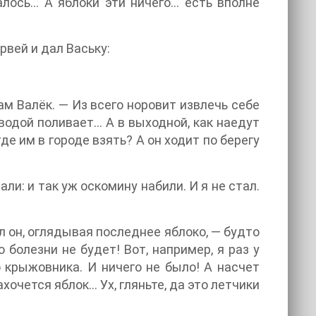
лось… А яблоки эти ничего… есть вполне
рвей и дал Ваську:
м Валёк. — Из всего норовит извлечь себе
 водой поливает… А в выходной, как наедут
де им в городе взять? А он ходит по берегу
ли: и так уж оскомину набили. И я не стал.
л он, оглядывая последнее яблоко, — будто
болезни не будет! Вот, например, я раз у
о крыжовника. И ничего не было! А насчет
ахочется яблок… Ух, гляньте, да это летчики