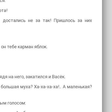
ся:
ота!
 достались не за так! Пришлось за них
 он тебе карман яблок.
ядя на него, закатился и Васёк.
ольшая муха? Ха-ха-ха-ха!.. А маленькая?
бым голосом: