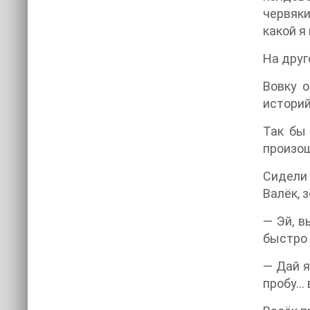
червяки
какой я
На друг
Вовку о
историй
Так бы 
произош
Сидели 
Валёк, 
— Эй, в
быстро 
— Дай я
пробу… 