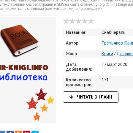
итать бесплатно Снабчервяк - Третьяков Юрий Федорович (читаем книги .txt) 
ь текст) онлайн без регистрации и SMS на сайте online-knigi.org (Online knigi)
 ознакомиться с отзывами (комментариями) о произведении.
Название:
Снабчервяк
Автор
Третьяков Юри
Жанр
Книги
/
Детски
Дата
17 март 2020
добавления:
Количество
171
просмотров:
ЧИТАТЬ ОНЛАЙН