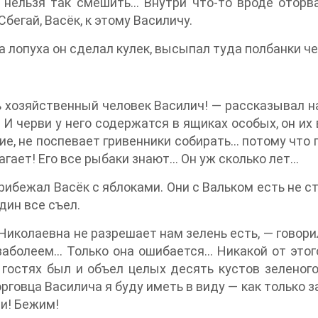
нельзя так смешить… Внутри что-то вроде оторва
Сбегай, Васёк, к этому Василичу.
а лопуха он сделал кулек, высыпал туда полбанки че
 хозяйственный человек Василич! — рассказывал на
 И черви у него содержатся в ящиках особых, он их
ие, не поспевает гривенники собирать… потому что г
агает! Его все рыбаки знают… Он уж сколько лет…
рибежал Васёк с яблоками. Они с Вальком есть не ста
один все съел.
Николаевна не разрешает нам зелень есть, — говори
заболеем… Только она ошибается… Никакой от этого 
 гостях был и объел целых десять кустов зеленог
орговца Василича я буду иметь в виду — как только з
и! Бежим!