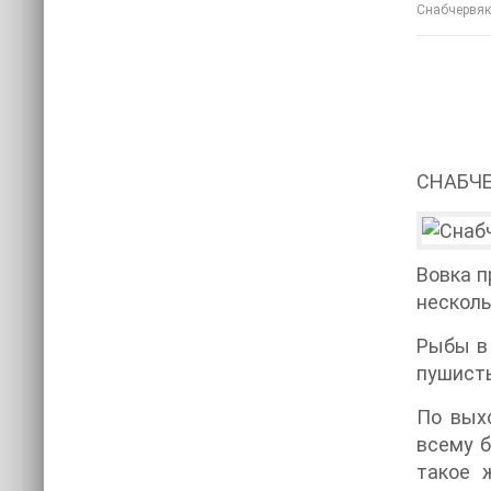
Снабчервяк 
СНАБЧ
Вовка п
несколь
Рыбы в 
пушисты
По вых
всему б
такое 