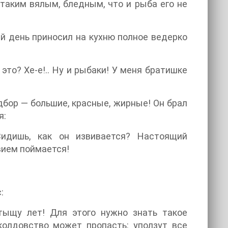
 таким вялым, бледным, что и рыба его не
й день приносил на кухню полное ведерко
 это? Хе-е!.. Ну и рыбаки! У меня братишке
одбор — большие, красные, жирные! Он брал
я:
идишь, как он извивается? Настоящий
вием поймается!
:
 тыщу лет! Для этого нужно знать такое
 колдовство может пропасть: уползут все