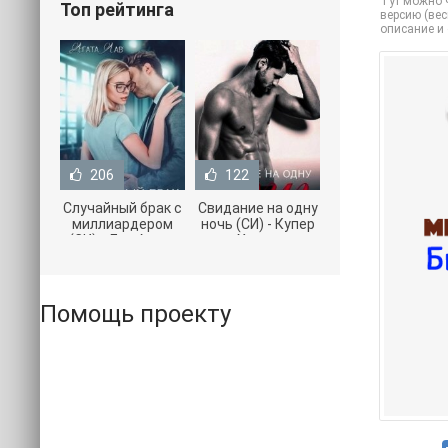
Тут можно ч
Топ рейтинга
версию (вес
описание и
206
122
Случайный брак с
Свидание на одну
миллиардером
ночь (СИ) - Купер
(СИ) - Лав Агата
Хелен
(полная версия
(бесплатные
книги TXT) 📗
серии книг .txt) 📗
Помощь проекту