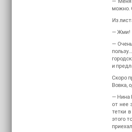
— Меня 
можно. 
Из лист
— Жми!
— Очень
пользу…
городск
и предл
Скоро п
Вовка, 
— Нина 
от нее 
тетки в
этого т
приехал