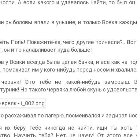
ости. А если какого и удавалось найти, то был он
и рыболовы впали в уныние, и только Вовка кажды
теть Поль! Покажите-ка, чего другие принесли?.. Вот
т, он и то налавливает куда больше!
в у Вовки всегда была целая банка, и все как на п
, помахивал им у кого-нибудь перед носом и хвалилс
червяк! Это тебе не какой-нибудь заморыш. В
турник! На такого червяка любой окунь с удовольст
о расхаживал по лагерю, посмеивался и задирал нос
я их беру, тебе никогда не найти, ищи ты хоть
тво. Научить тебя? Нет, не научу! От этого все