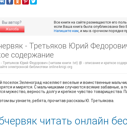
Вы автор?
Все книги на сайте размещаются его пол
если Ваша книга была опубликована без 
Жалоба
Напишите нам
, и мы в срочном порядке 
ервяк - Третьяков Юрий Федорович 
кое содержание
- Третьяков Юрий Федорович (читаем книги .txt) 📗 - описание и краткое соде
айте электронной библиотеки online-knigi.org
 поселок Зеленоград населяют веселые и воинственные мальчиш
орятся и мирятся. С мальчишками случаются всякие забавные, а п
ся мужество, верность долгу и крепкое чувство товарищества. П
этом вы узнаете, ребята, прочитав рассказы Ю. Третьякова.
бчервяк читать онлайн бе