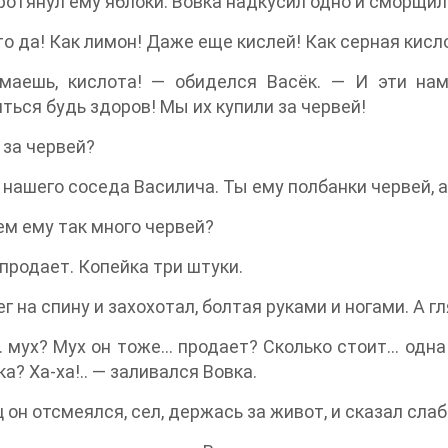
ротянул ему яблоки. Вовка надкусил одно и сморщил
то да! Как лимон! Даже еще кислей! Как серная кисл
маешь, кислота! — обиделся Васёк. — И эти нам
ться будь здоров! Мы их купили за червей!
 за червей?
У нашего соседа Василича. Ты ему полбанки червей, а
ем ему так много червей?
 продает. Копейка три штуки.
ег на спину и захохотал, болтая руками и ногами. А гл
 мух? Мух он тоже… продает? Сколько стоит… одна б
а? Ха-ха!.. — заливался Вовка.
 он отсмеялся, сел, держась за живот, и сказал сла