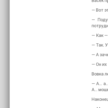
Васёк п
— Вот э
— Поду
потруди
— Как —
— Так. 
— А зач
— Он их
Вовка л
— А… а…
А… мошк
Наконец