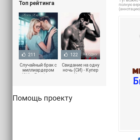
Тут можно ч
Топ рейтинга
полную верс
(аннотацию
211
122
Случайный брак с
Свидание на одну
миллиардером
ночь (СИ) - Купер
(СИ) - Лав Агата
Хелен
(полная версия
(бесплатные
книги TXT) 📗
серии книг .txt) 📗
Помощь проекту