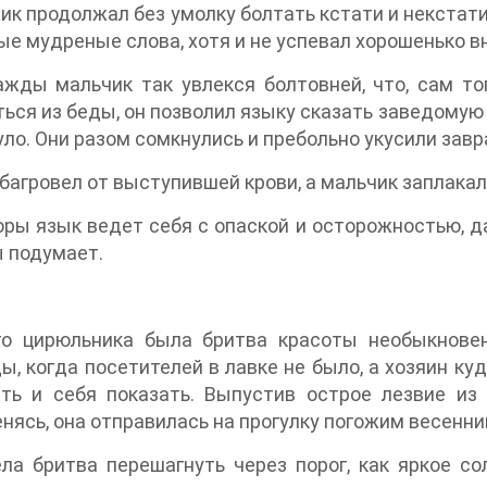
ик продолжал без умолку болтать кстати и некстати
ые мудреные слова, хотя и не успевал хорошенько в
жды мальчик так увлекся болтовней, что, сам тог
ься из беды, он позволил языку сказать заведомую 
уло. Они разом сомкнулись и пребольно укусили зав
багровел от выступившей крови, а мальчик заплакал
оры язык ведет себя с опаской и осторожностью, д
 подумает.
го цирюльника была бритва красоты необыкновен
, когда посетителей в лавке не было, а хозяин куд
ть и себя показать. Выпустив острое лезвие из 
нясь, она отправилась на прогулку погожим весенни
ла бритва перешагнуть через порог, как яркое с