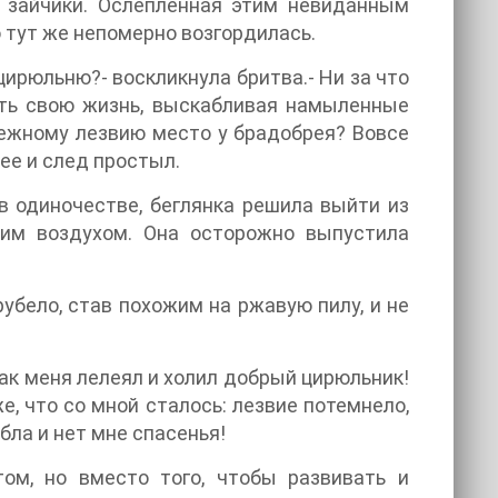
е зайчики. Ослепленная этим невиданным
 тут же непомерно возгордилась.
цирюльню?- воскликнула бритва.- Ни за что
ить свою жизнь, выскабливая намыленные
ежному лезвию место у брадобрея? Вовсе
 ее и след простыл.
 одиночестве, беглянка решила выйти из
жим воздухом. Она осторожно выпустила
рубело, став похожим на ржавую пилу, и не
Как меня лелеял и холил добрый цирюльник!
е, что со мной сталось: лезвие потемнело,
бла и нет мне спасенья!
том, но вместо того, чтобы развивать и