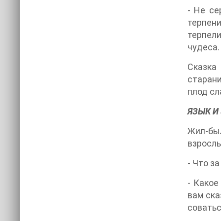
- Не се
терпени
терпели
чудеса.
Сказка 
старани
плод сл
ЯЗЫК И
Жил-был
взрослы
- Что з
- Какое
вам ска
соватьс