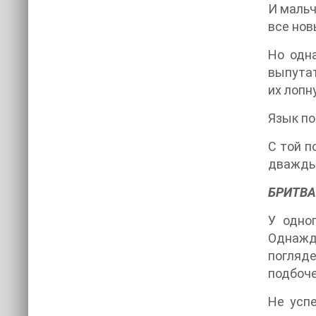
И мальч
все нов
Но одна
выпутат
их лопн
Язык по
С той п
дважды
БРИТВА
У одно
Однажды
погляде
подбоче
Не успе