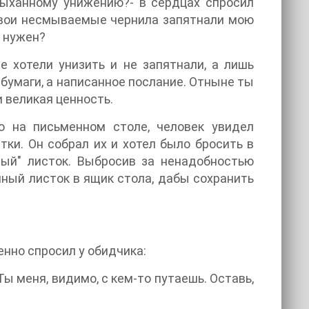
лыханному унижению?- в сердцах спросил
Твои несмываемые чернила запятнали мою
у нужен?
не хотели унизить и не запятнали, а лишь
 бумаги, а написанное послание. Отныне ты
и великая ценность.
то на письменном столе, человек увидел
ки. Он собрал их и хотел было бросить в
ный" листок. Выбросив за ненадобностью
ный листок в ящик стола, дабы сохранить
нно спросил у обидчика:
 Ты меня, видимо, с кем-то путаешь. Оставь,