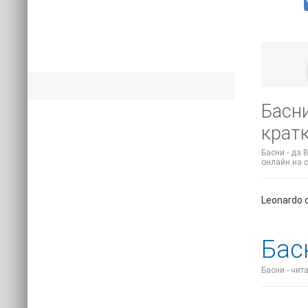
Басни
крат
Басни - да 
онлайн на с
Leonardo d
Бас
Басни - чит