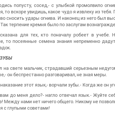
рдись попусту, сосед,- с улыбкой промолвило огн
я, то вскоре увидишь, какое чудо я извлеку из тебя.
во сносить удары огнива. И наконец из него был вы
 Так терпение кремня было по заслугам вознагражде
сказана для тех, кто поначалу робеет в учебе. 
е, то посеянные семена знания непременно дадут
адок.
 ЗУБЫ
 на свете мальчик, страдавший серьезным недуго
е,- он беспрестанно разговаривал, не зная меры.
а наказание этот язык,- ворчали зубы.- Когда же он 
 вам до меня дело?- нагло отвечал язык.- Жуйте се
з! Между нами нет ничего общего. Никому не позвол
я с глупыми советами!