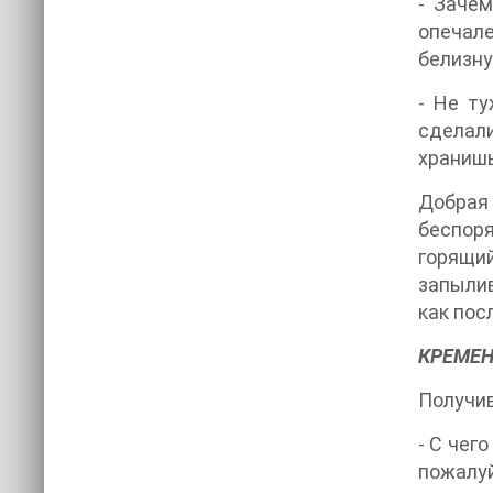
- Заче
опечале
белизну
- Не ту
сделали
хранишь
Добрая
беспоря
горящи
запылив
как пос
КРЕМЕН
Получив
- С чег
пожалуй