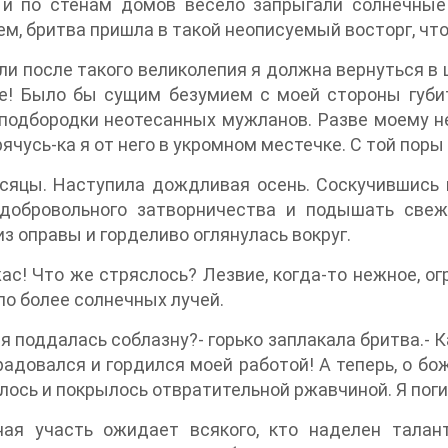
, и по стенам домов весело запрыгали солнечны
м, бритва пришла в такой неописуемый восторг, что
ли после такого великолепия я должна вернуться в 
те! Было бы сущим безумием с моей стороны губ
подбородки неотесанных мужланов. Разве моему н
рячусь-ка я от него в укромном местечке. С той поры
яцы. Наступила дождливая осень. Соскучившись в
 добровольного затворничества и подышать све
из оправы и горделиво оглянулась вокруг.
жас! Что же стряслось? Лезвие, когда-то нежное, ог
о более солнечных лучей.
 я поддалась соблазну?- горько заплакала бритва.- 
радовался и гордился моей работой! А теперь, о бож
лось и покрылось отвратительной ржавчиной. Я поги
ная участь ожидает всякого, кто наделен талан