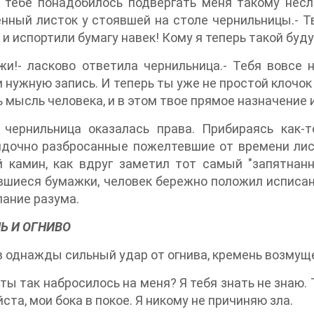
м тебе понадобилось подвергать меня такому нес
нный листок у стоявшей на столе чернильницы.- 
 и испортили бумагу навек! Кому я теперь такой буд
жи!- ласково ответила чернильница.- Тебя вовсе 
 нужную запись. И теперь ты уже не простой клочок
 мысль человека, и в этом твое прямое назначение 
 чернильница оказалась права. Прибираясь как-
дочно разбросанные пожелтевшие от времени лист
й камин, как вдруг заметил тот самый "запятнан
шиеся бумажки, человек бережно положил исписан
лание разума.
Ь И ОГНИВО
 однажды сильный удар от огнива, кремень возмуще
о ты так набросилось на меня? Я тебя знать не знаю.
ста, мои бока в покое. Я никому не причиняю зла.