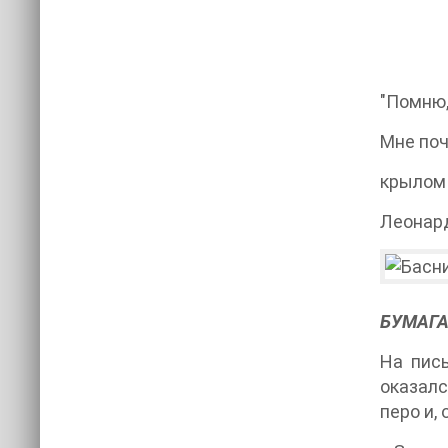
"Помню,
Мне поч
крылом 
Леонар
БУМАГА
На пис
оказалс
перо и,