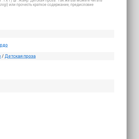
 .TXT) 📗. Жанр: Детская проза. Так же Вы можете читать
 knigi) или прочесть краткое содержание, предисловие
ардо
е
/
Детская проза