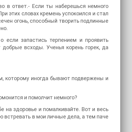
иво в ответ.- Если ты наберешься немного
 При этих словах кремень успокоился и стал
сечен огонь, способный творить подлинные
но.
Но если запастись терпением и проявить
 добрые всходы. Ученья корень горек, да
м, которому иногда бывают подвержены и
угомонится и помолчит немного?
бе на здоровье и помалкивайте. Вот и весь
ю встревать в мои личные дела, а тем паче