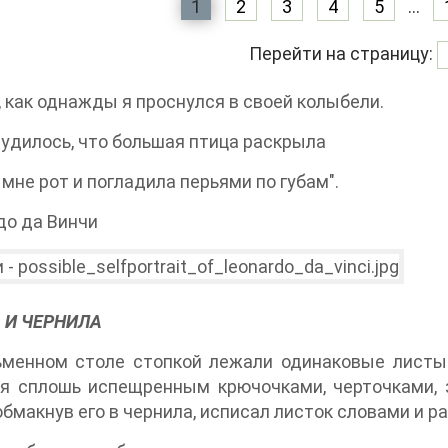
1
2
3
4
5
...
Перейти на страницу:
 как однажды я проснулся в своей колыбели.
удилось, что большая птица раскрыла
мне рот и погладила перьями по губам".
до да Винчи
 И ЧЕРНИЛА
ьменном столе стопкой лежали одинаковые листы
я сплошь испещренным крючочками, черточками, за
 обмакнув его в чернила, исписал листок словами и 