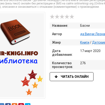
итать бесплатно Басни - да Винчи Леонардо (читать книги онлайн регистрации
ию (весь текст) онлайн без регистрации и SMS на сайте online-knigi.org (Online
), описание и ознакомиться с отзывами (комментариями) о произведении.
Название:
Басни
Автор
да Винчи Леон
Жанр
Книги
/
Детски
Дата
17 март 2020
добавления:
Количество
276
просмотров:
ЧИТАТЬ ОНЛАЙН