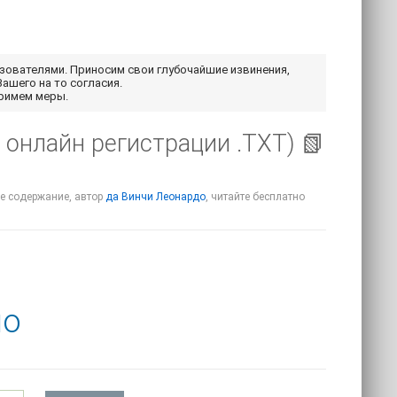
ьзователями. Приносим свои глубочайшие извинения,
Вашего на то согласия.
примем меры.
 онлайн регистрации .TXT) 📗
ое содержание, автор
да Винчи Леонардо
, читайте бесплатно
но