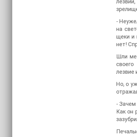
лезвии
зрелище
- Неуже
на све
щеки и 
нет! Сп
Шли мес
своего
лезвие 
Но, о у
отражал
- Зачем
Как он 
зазубри
Печаль