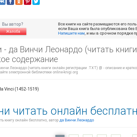
Вы автор?
Все книги на сайте размещаются его пол
если Ваша книга была опубликована без 
Жалоба
Напишите нам
, и мы в срочном порядке 
 - да Винчи Леонардо (читать книги
кое содержание
Винчи Леонардо (читать книги онлайн регистрации .TXT) 📗 - описание и кратк
айте электронной библиотеки online-knigi.org
a Vinci (1452-1519)
ни читать онлайн бесплат
ать книгу онлайн бесплатно, автор
да Винчи Леонардо