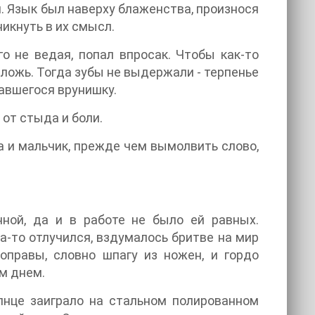
. Язык был наверху блаженства, произнося
никнуть в их смысл.
о не ведая, попал впросак. Чтобы как-то
ложь. Тогда зубы не выдержали - терпенье
равшегося врунишку.
 от стыда и боли.
а и мальчик, прежде чем вымолвить слово,
ной, да и в работе не было ей равных.
а-то отлучился, вздумалось бритве на мир
оправы, словно шпагу из ножен, и гордо
м днем.
олнце заиграло на стальном полированном