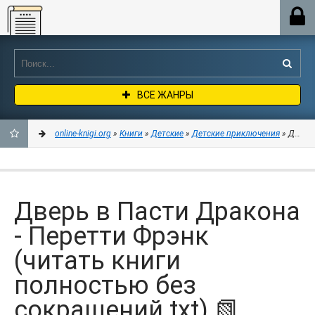
Online-knigi.org
ВСЕ ЖАНРЫ
online-knigi.org
»
Книги
»
Детские
»
Детские приключения
» Дверь 
ДОБАВИТЬ
В
Дверь в Пасти Дракона
ЗАКЛАДКИ
- Перетти Фрэнк
(читать книги
полностью без
сокращений txt) 📗