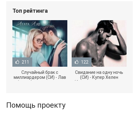
Топ рейтинга
211
122
Случайный брак с
Свидание на одну ночь
миллиардером (СИ) - Лав
(СИ) - Купер Хелен
Агата (полная версия
(бесплатные серии книг
книги TXT) 📗
.txt) 📗
Помощь проекту