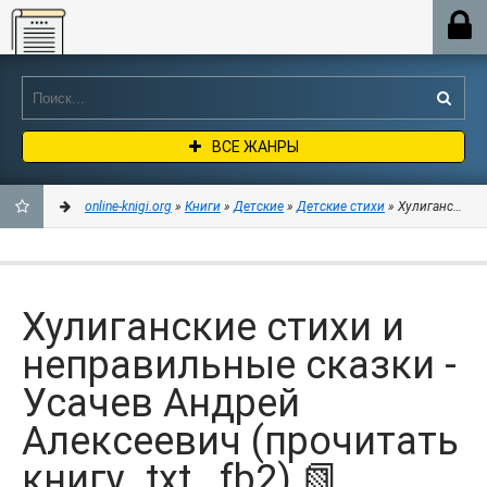
Online-knigi.org
ВСЕ ЖАНРЫ
online-knigi.org
»
Книги
»
Детские
»
Детские стихи
» Хулиганские ст
ДОБАВИТЬ
В
Хулиганские стихи и
ЗАКЛАДКИ
неправильные сказки -
Усачев Андрей
Алексеевич (прочитать
книгу .txt, .fb2) 📗