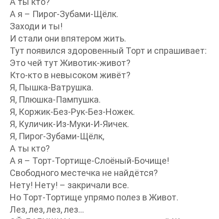
А ты кто?
А я – Пирог-Зубами-Щёлк.
Заходи и ты!
И стали они впятером жить.
Тут появился здоровенный Торт и спрашивает:
Это чей тут Животик-живот?
Кто-кто в невысоком живёт?
Я, Пышка-Ватрушка.
Я, Плюшка-Пампушка.
Я, Коржик-Без-Рук-Без-Ножек.
Я, Куличик-Из-Муки-И-Яичек.
Я, Пирог-Зубами-Щёлк,
А ты кто?
А я – Торт-Тортище-Слоёный-Бочище!
Свободного местечка не найдётся?
Нету! Нету! – закричали все.
Но Торт-Тортище упрямо полез в Живот.
Лез, лез, лез, лез…