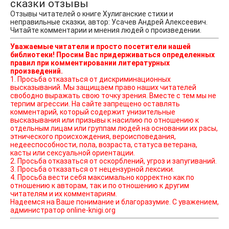
сказки отзывы
Отзывы читателей о книге Хулиганские стихи и
неправильные сказки, автор: Усачев Андрей Алексеевич.
Читайте комментарии и мнения людей о произведении.
Уважаемые читатели и просто посетители нашей
библиотеки! Просим Вас придерживаться определенных
правил при комментировании литературных
произведений.
1. Просьба отказаться от дискриминационных
высказываний. Мы защищаем право наших читателей
свободно выражать свою точку зрения. Вместе с тем мы не
терпим агрессии. На сайте запрещено оставлять
комментарий, который содержит унизительные
высказывания или призывы к насилию по отношению к
отдельным лицам или группам людей на основании их расы,
этнического происхождения, вероисповедания,
недееспособности, пола, возраста, статуса ветерана,
касты или сексуальной ориентации.
2. Просьба отказаться от оскорблений, угроз и запугиваний.
3. Просьба отказаться от нецензурной лексики.
4. Просьба вести себя максимально корректно как по
отношению к авторам, так и по отношению к другим
читателям и их комментариям.
Надеемся на Ваше понимание и благоразумие. С уважением,
администратор online-knigi.org