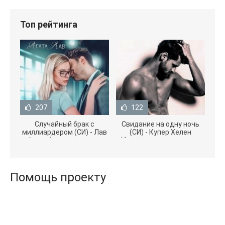
Топ рейтинга
207
122
Случайный брак с
Свидание на одну ночь
миллиардером (СИ) - Лав
(СИ) - Купер Хелен
Агата (полная версия
(бесплатные серии книг
книги TXT) 📗
.txt) 📗
Помощь проекту