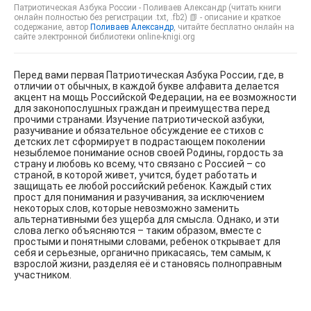
Патриотическая Азбука России - Поливаев Александр (читать книги
онлайн полностью без регистрации .txt, .fb2) 📗 - описание и краткое
содержание, автор
Поливаев Александр
, читайте бесплатно онлайн на
сайте электронной библиотеки online-knigi.org
Перед вами первая Патриотическая Азбука России, где, в
отличии от обычных, в каждой букве алфавита делается
акцент на мощь Российской Федерации, на ее возможности
для законопослушных граждан и преимущества перед
прочими странами. Изучение патриотической азбуки,
разучивание и обязательное обсуждение ее стихов с
детских лет сформирует в подрастающем поколении
незыблемое понимание основ своей Родины, гордость за
страну и любовь ко всему, что связано с Россией – со
страной, в которой живет, учится, будет работать и
защищать ее любой российский ребенок. Каждый стих
прост для понимания и разучивания, за исключением
некоторых слов, которые невозможно заменить
альтернативными без ущерба для смысла. Однако, и эти
слова легко объясняются – таким образом, вместе с
простыми и понятными словами, ребенок открывает для
себя и серьезные, органично прикасаясь, тем самым, к
взрослой жизни, разделяя её и становясь полноправным
участником.