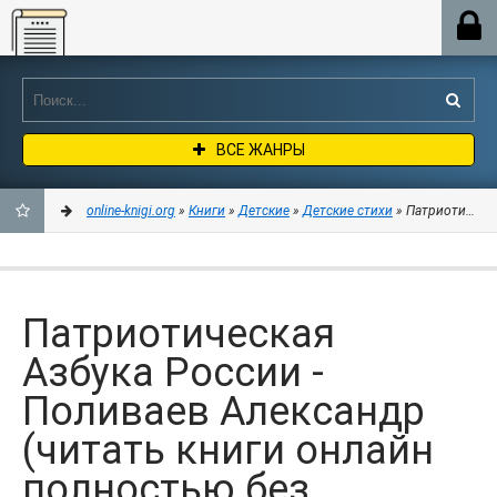
Online-knigi.org
ВСЕ ЖАНРЫ
online-knigi.org
»
Книги
»
Детские
»
Детские стихи
» Патриотическая
ДОБАВИТЬ
В
Патриотическая
ЗАКЛАДКИ
Азбука России -
Поливаев Александр
(читать книги онлайн
полностью без