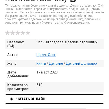
Тут можно читать бесплатно Черный водолаз. Детские страшилки. (СИ)
- Щекин Олег (читать хорошую книгу полностью txt) 📗. Жанр: Детский
фольклор. Так же Вы можете читать полную версию (весь текст) онлайн
без регистрации и SMS на сайте online-knigi.org (Online knigi) или
прочесть краткое содержание, предисловие (аннотацию), описание и
ознакомиться с отзывами (комментариями) о произведении.
Название:
Черный водолаз. Детские страшилки.
(СИ)
Автор
Щекин Олег
Жанр
Книги
/
Детские
/
Детский фольклор
Дата
17 март 2020
добавления:
Количество
512
просмотров:
ЧИТАТЬ ОНЛАЙН