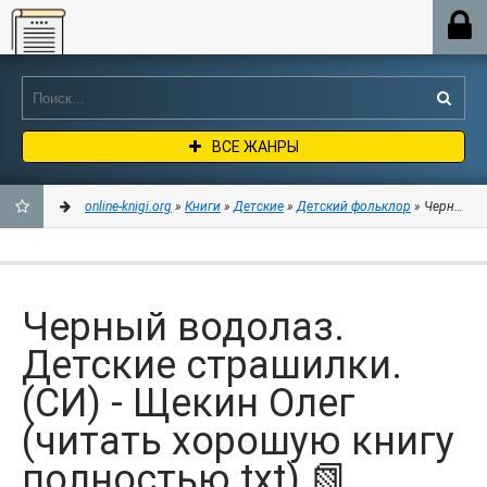
Online-knigi.org
ВСЕ ЖАНРЫ
online-knigi.org
»
Книги
»
Детские
»
Детский фольклор
» Черный во
ДОБАВИТЬ
В
Черный водолаз.
ЗАКЛАДКИ
Детские страшилки.
(СИ) - Щекин Олег
(читать хорошую книгу
полностью txt) 📗