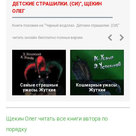
ДЕТСКИЕ СТРАШИЛКИ. (СИ)", ЩЕКИН
ОЛЕГ
Книги похожие на "Черный водолаз. Детские страшилки. (СИ)"
читать онлайн бесплатно полные версии.
Самые страшные
Кошмарные ужасы.
ужасы. Жуткие
Жуткие
З
Щекин Олег читать все книги автора по
порядку