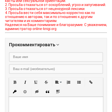
касты или сексуальной ориентации.
2. Просьба отказаться от оскорблений, угроз и запугиваний.
3. Просьба отказаться от нецензурной лексики.
4. Просьба вести себя максимально корректно как по
отношению к авторам, так и по отношению к другим
читателям и их комментариям.
Надеемся на Ваше понимание и благоразумие. С уважением,
администратор online-knigi.org
Прокомментировать
Полужирный
Курсив
Подчеркнутый
Зачеркнутый
Выравнивание
Нумерованный списо
Маркированный
Вставить
Вставить защищенную ссылку
Вставить смайлик
Вставка скрытого текста
Вставка цитаты
Вставка спойлера