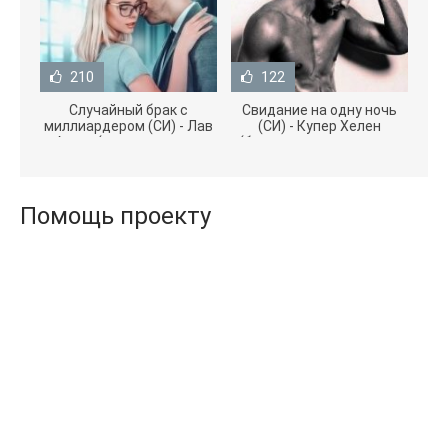
210
122
Случайный брак с
Свидание на одну ночь
миллиардером (СИ) - Лав
(СИ) - Купер Хелен
Агата (полная версия
(бесплатные серии книг
книги TXT) 📗
.txt) 📗
Помощь проекту