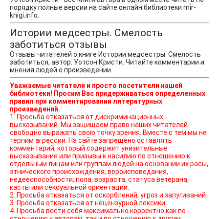
порядку полные версии на сайте онлайн библиотеки mir-
knigi.info.
Истории медсестры. Смелость
заботиться отзывы
Отзывы читателей о книге Истории медсестры. Смелость
заботиться, автор: Уотсон Кристи. Читайте комментарии и
мнения людей о произведении.
Уважаемые читатели и просто посетители нашей
библиотеки! Просим Вас придерживаться определенных
правил при комментировании литературных
произведений.
1. Просьба отказаться от дискриминационных
высказываний. Мы защищаем право наших читателей
свободно выражать свою точку зрения. Вместе с тем мы не
терпим агрессии. На сайте запрещено оставлять
комментарий, который содержит унизительные
высказывания или призывы к насилию по отношению к
отдельным лицам или группам людей на основании их расы,
этнического происхождения, вероисповедания,
недееспособности, пола, возраста, статуса ветерана,
касты или сексуальной ориентации.
2. Просьба отказаться от оскорблений, угроз и запугиваний.
3. Просьба отказаться от нецензурной лексики.
4. Просьба вести себя максимально корректно как по
отношению к авторам, так и по отношению к другим