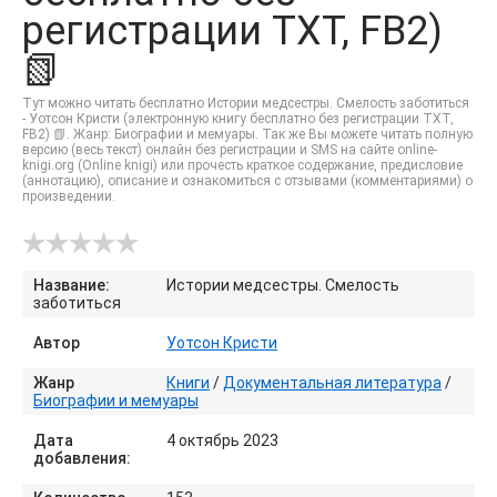
регистрации TXT, FB2)
📗
Тут можно читать бесплатно Истории медсестры. Смелость заботиться
- Уотсон Кристи (электронную книгу бесплатно без регистрации TXT,
FB2) 📗. Жанр: Биографии и мемуары. Так же Вы можете читать полную
версию (весь текст) онлайн без регистрации и SMS на сайте online-
knigi.org (Online knigi) или прочесть краткое содержание, предисловие
(аннотацию), описание и ознакомиться с отзывами (комментариями) о
произведении.
Название:
Истории медсестры. Смелость
заботиться
Автор
Уотсон Кристи
Жанр
Книги
/
Документальная литература
/
Биографии и мемуары
Дата
4 октябрь 2023
добавления: