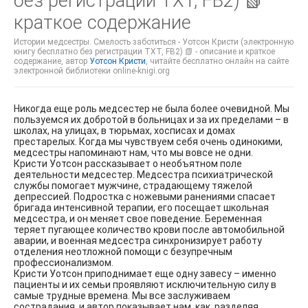
без регистрации TXT, FB2) 📗
краткое содержание
Истории медсестры. Смелость заботиться - Уотсон Кристи (электронную
книгу бесплатно без регистрации TXT, FB2) 📗 - описание и краткое
содержание, автор
Уотсон Кристи
, читайте бесплатно онлайн на сайте
электронной библиотеки online-knigi.org
Никогда еще роль медсестер не была более очевидной. Мы
пользуемся их добротой в больницах и за их пределами – в
школах, на улицах, в тюрьмах, хосписах и домах
престарелых. Когда мы чувствуем себя очень одинокими,
медсестры напоминают нам, что мы вовсе не одни.
Кристи Уотсон рассказывает о необъятном поле
деятельности медсестер. Медсестра психиатрической
службы помогает мужчине, страдающему тяжелой
депрессией. Подростка с ножевыми ранениями спасает
бригада интенсивной терапии, его посещает школьная
медсестра, и он меняет свое поведение. Беременная
теряет пугающее количество крови после автомобильной
аварии, и военная медсестра синхронизирует работу
отделения неотложной помощи с безупречным
профессионализмом.
Кристи Уотсон приподнимает еще одну завесу – именно
пациенты и их семьи проявляют исключительную силу в
самые трудные времена. Мы все заслуживаем
сострадания, и автор показывает нам, как, разделяя