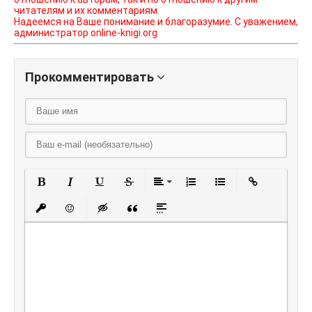
читателям и их комментариям.
Надеемся на Ваше понимание и благоразумие. С уважением,
администратор online-knigi.org
Прокомментировать
Полужирный
Курсив
Подчеркнутый
Зачеркнутый
Выравнивание
Нумерованный списо
Маркированный
Вставить
Вставить защищенную ссылку
Вставить смайлик
Вставка скрытого текста
Вставка цитаты
Вставка спойлера