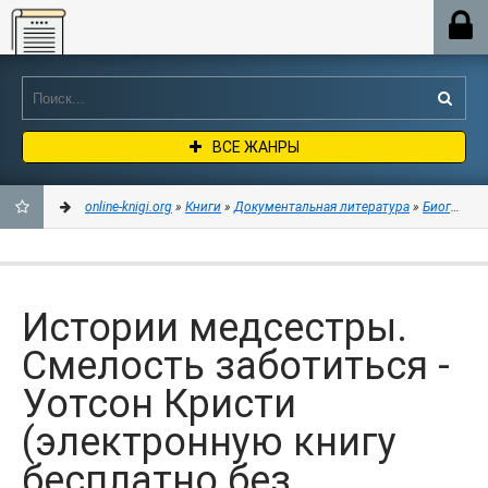
Online-knigi.org
ВСЕ ЖАНРЫ
online-knigi.org
»
Книги
»
Документальная литература
»
Биографии
ДОБАВИТЬ
В
Истории медсестры.
ЗАКЛАДКИ
Смелость заботиться -
Уотсон Кристи
(электронную книгу
бесплатно без