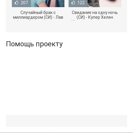
207
122
Случайный брак с
Свидание на одну ночь
миллиардером (СИ) - Лав
(СИ) - Купер Хелен
Агата (полная версия
(бесплатные серии книг
книги TXT) 📗
.txt) 📗
Помощь проекту