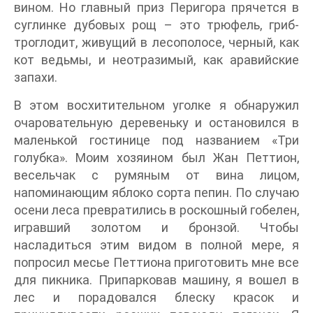
вином. Но главный приз Перигора прячется в
суглинке дубовых рощ – это трюфель, гриб-
троглодит, живущий в лесополосе, черный, как
кот ведьмы, и неотразимый, как аравийские
запахи.
В этом восхитительном уголке я обнаружил
очаровательную деревеньку и остановился в
маленькой гостинице под названием «Три
голубка». Моим хозяином был Жан Петтион,
весельчак с румяным от вина лицом,
напоминающим яблоко сорта пепин. По случаю
осени леса превратились в роскошный гобелен,
игравший золотом и бронзой. Чтобы
насладиться этим видом в полной мере, я
попросил месье Петтиона приготовить мне все
для пикника. Припарковав машину, я вошел в
лес и порадовался блеску красок и