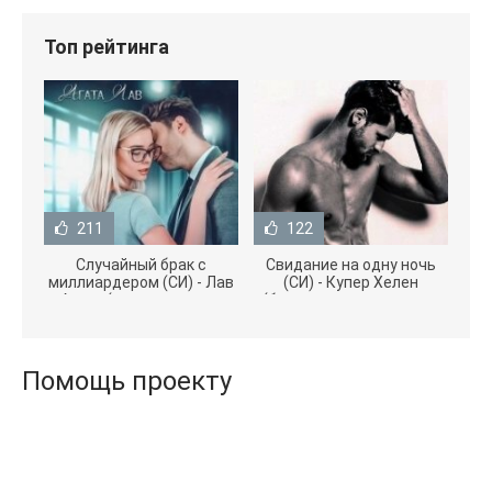
Топ рейтинга
211
122
Случайный брак с
Свидание на одну ночь
миллиардером (СИ) - Лав
(СИ) - Купер Хелен
Агата (полная версия
(бесплатные серии книг
книги TXT) 📗
.txt) 📗
Помощь проекту