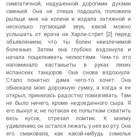
симпатичной, надушенной дорогими духами
свиньей. Она не спеша подошла, положила
рыльце мне на колени и издала затяжной и
несколько пугающий звук, какой можно
услышать от врача на Харли-стрит [2] перед
объявлением, что ты болен неизлечимой
болезнью. Затем она глубоко вздохнула и
начала пощелкивать челюстями. Чем-то это
напоминало кастаньеты в руках лихих
испанских танцоров. Она снова вздохнула.
Стало понятно: дама чего-то хочет. Она
обнюхала мою дорожную сумку, а когда я ее
открыл, принялась радостно повизгивать. Там
не было ничего, кроме недоеденного сыра. Я
его вынул и, не потакая ее попыткам схватить
весь кусок, отрезал ломтик. К моему
удивлению, он остался лежать у нее во рту. Она
его смаковала, как какой-нибудь сомелье