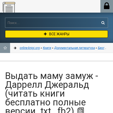
Online-knigi.org
ВСЕ ЖАНРЫ
online-knigi.org
»
Книги
»
Документальная литература
»
Биографии
ДОБАВИТЬ
В
Выдать маму замуж -
ЗАКЛАДКИ
Даррелл Джеральд
(читать книги
бесплатно полные
версии .txt, .fb2) 📗