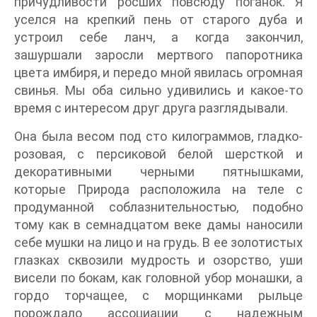
причудливости росших повсюду поганок. Я
уселся на крепкий пень от старого дуба и
устроил себе ланч, а когда закончил,
зашуршали заросли мертвого папоротника
цвета имбиря, и передо мной явилась огромная
свинья. Мы оба сильно удивились и какое-то
время с интересом друг друга разглядывали.
Она была весом под сто килограммов, гладко-
розовая, с персиковой белой шерсткой и
декоративными черными пятнышками,
которые Природа расположила на теле с
продуманной соблазнительностью, подобно
тому как в семнадцатом веке дамы наносили
себе мушки на лицо и на грудь. В ее золотистых
глазках сквозили мудрость и озорство, уши
висели по бокам, как головной убор монашки, а
гордо торчащее, с морщинками рыльце
порождало ассоциации с надежным