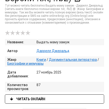
Тут можно читать бесплатно Выдать маму замуж - Даррелл Джеральд
(читать книги бесплатно полные версии .txt, .fb2) 📗. Жанр: Биографии и
мемуары. Так же Вы можете читать полную версию (весь текст) онлайн
без регистрации и SMS на сайте online-knigi.org (Online knigi) или
прочесть краткое содержание, предисловие (аннотацию), описание и
ознакомиться с отзывами (комментариями) о произведении.
Название:
Выдать маму замуж
Автор
Даррелл Джеральд
Жанр
Книги
/
Документальная литература
/
Биографии и мемуары
Дата
27 ноябрь 2025
добавления:
Количество
87
просмотров:
ЧИТАТЬ ОНЛАЙН