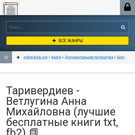
Online-knigi.org
ВСЕ ЖАНРЫ
online-knigi.org
»
Книги
»
Документальная литература
»
Биографии
ДОБАВИТЬ
В
Таривердиев -
ЗАКЛАДКИ
Ветлугина Анна
Михайловна (лучшие
бесплатные книги txt,
fb2) 📗