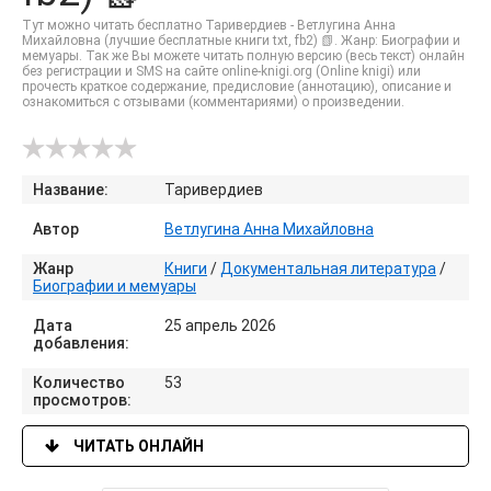
Тут можно читать бесплатно Таривердиев - Ветлугина Анна
Михайловна (лучшие бесплатные книги txt, fb2) 📗. Жанр: Биографии и
мемуары. Так же Вы можете читать полную версию (весь текст) онлайн
без регистрации и SMS на сайте online-knigi.org (Online knigi) или
прочесть краткое содержание, предисловие (аннотацию), описание и
ознакомиться с отзывами (комментариями) о произведении.
Название:
Таривердиев
Автор
Ветлугина Анна Михайловна
Жанр
Книги
/
Документальная литература
/
Биографии и мемуары
Дата
25 апрель 2026
добавления:
Количество
53
просмотров:
ЧИТАТЬ ОНЛАЙН