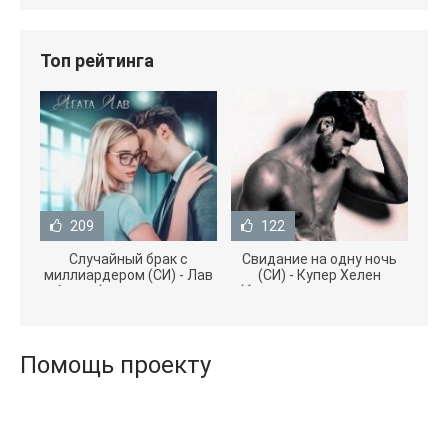
Топ рейтинга
209
122
Случайный брак с
Свидание на одну ночь
миллиардером (СИ) - Лав
(СИ) - Купер Хелен
Агата (полная версия
(бесплатные серии книг
книги TXT) 📗
.txt) 📗
Помощь проекту