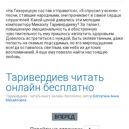
«На Тихорецкую состав отправится», «Я спросил у ясеня» –
песни, ставшие народными, они проникают в самое сердце
слушателей. Какой ценой давались эти мелодии
композитору Микаэлу Таривердиеву? За талант,
повышенную эмоциональность и обостренную
чувствительность ему пришлось заплатить здоровьем.
Довелось встретиться с нуждой, быть оклеветанным, даже
попасть на скамью подсудимых, но его мироощущение
всегда оставалось светлым, как небо из детских
воспоминаний. А еще ему повезло найти настоящую
любовь.
Таривердиев читать
онлайн бесплатно
Таривердиев - читать книгу онлайн бесплатно, автор
Ветлугина Анна
Михайловна
ВПЕРЕД