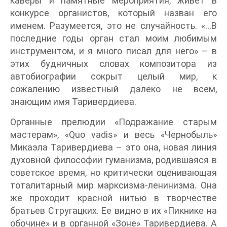
каверы и памятные мероприятия, живет в
конкурсе органистов, который назван его
именем. Разумеется, это не случайность. «…В
последние годы орган стал моим любимым
инструментом, и я много писал для него» – в
этих будничных словах композитора из
автобиографии сокрыт целый мир, к
сожалению известный далеко не всем,
знающим имя Таривердиева.
Органные прелюдии «Подражание старым
мастерам», «Quo vadis» и весь «Чернобыль»
Микаэла Таривердиева – это она, новая линия
духовной философии гуманизма, родившаяся в
советское время, но критически оценивающая
тоталитарный мир марксизма-ленинизма. Она
же проходит красной нитью в творчестве
братьев Стругацких. Ее видно в их «Пикнике на
обочине» и в органной «Зоне» Таривердиева. А