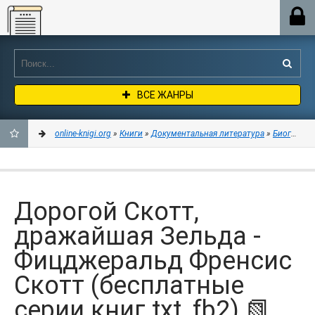
Online-knigi.org
ВСЕ ЖАНРЫ
online-knigi.org
»
Книги
»
Документальная литература
»
Биографии
ДОБАВИТЬ
В
Дорогой Скотт,
ЗАКЛАДКИ
дражайшая Зельда -
Фицджеральд Френсис
Скотт (бесплатные
серии книг txt, fb2) 📗