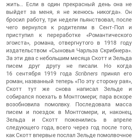
жить… Если в один прекрасный день она не
выйдет за меня, я не женюсь никогда». Он
бросил работу, три недели пьянствовал, после
чего вернулся к родителям в Сент-Пол и
приступил к переработке «Романтического
эгоиста», романа, отвергнутого в 1918 году
издательством «Сыновья Чарльза Скрибнера».
За эти два с небольшим месяца Скотт и Зельда
писем друг другу не писали. Но когда
16 сентября 1919 года
Scribners
принял его
роман, названный теперь «По эту сторону рая»,
Скотт тут же снова написал Зельде и
собирался поехать в Монтгомери; пара вскоре
возобновила помолвку. Последовала масса
писем и поездок в Монтгомери, и, наконец,
Зельда и Скотт поженились в апреле
следующего года, всего через год после того,
как Скотт впервые послал Зельде помолвочное