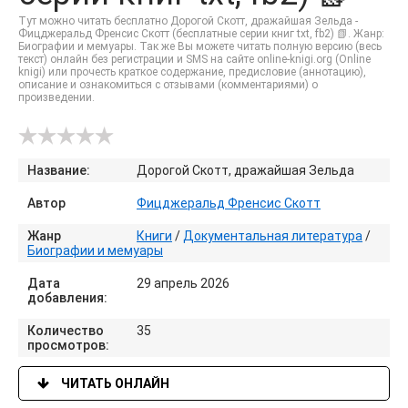
Тут можно читать бесплатно Дорогой Скотт, дражайшая Зельда -
Фицджеральд Френсис Скотт (бесплатные серии книг txt, fb2) 📗. Жанр:
Биографии и мемуары. Так же Вы можете читать полную версию (весь
текст) онлайн без регистрации и SMS на сайте online-knigi.org (Online
knigi) или прочесть краткое содержание, предисловие (аннотацию),
описание и ознакомиться с отзывами (комментариями) о
произведении.
Название:
Дорогой Скотт, дражайшая Зельда
Автор
Фицджеральд Френсис Скотт
Жанр
Книги
/
Документальная литература
/
Биографии и мемуары
Дата
29 апрель 2026
добавления:
Количество
35
просмотров:
ЧИТАТЬ ОНЛАЙН