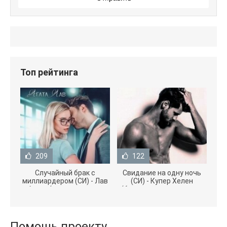
Топ рейтинга
209
122
Случайный брак с
Свидание на одну ночь
миллиардером (СИ) - Лав
(СИ) - Купер Хелен
Агата (полная версия
(бесплатные серии книг
книги TXT) 📗
.txt) 📗
Помощь проекту