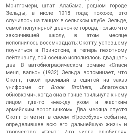
Монтгомери, штат Алабама, родном городе
Зельды, в июле 1918 года; похоже, это
случилось на танцах в сельском клубе. Зельде,
самой популярной девчонке города, только что
закончившей школу, в этом месяце
исполнилось восемнадцать; Скотту, успевшему
поучиться в Принстоне, а теперь пехотному
лейтенанту, той осенью исполнялось двадцать
два. В автобиографическом романе «Спаси
меня, вальс» (1932) Зельда вспоминает, что
Скотт, такой красивый в сшитой на заказ
униформе от
Brook Brothers,
«благоухал
обновками», когда она в танце прильнула к нему
лицом где-то «между ухом и жестким
армейским воротничком». Два месяца спустя
Скотт отметит в своём «Гроссбухе» событие,
определившее всю его дальнейшую жизнь и
творчество: «Сент.: 7-го числа влюбился».