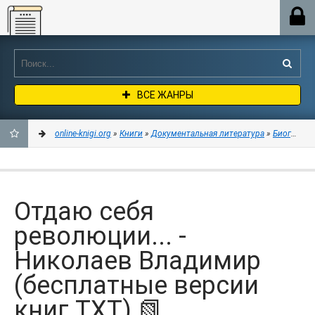
Online-knigi.org
ВСЕ ЖАНРЫ
online-knigi.org
»
Книги
»
Документальная литература
»
Биографии
ДОБАВИТЬ
В
Отдаю себя
ЗАКЛАДКИ
революции... -
Николаев Владимир
(бесплатные версии
книг TXT) 📗