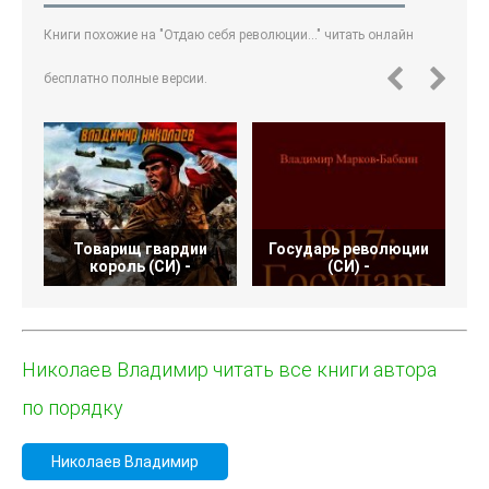
Книги похожие на "Отдаю себя революции..." читать онлайн
бесплатно полные версии.
Товарищ гвардии
Государь революции
У
король (СИ) -
(СИ) -
Николаев Владимир читать все книги автора
по порядку
Николаев Владимир