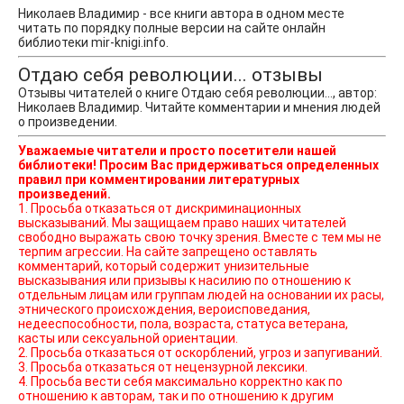
Николаев Владимир - все книги автора в одном месте
читать по порядку полные версии на сайте онлайн
библиотеки mir-knigi.info.
Отдаю себя революции... отзывы
Отзывы читателей о книге Отдаю себя революции..., автор:
Николаев Владимир. Читайте комментарии и мнения людей
о произведении.
Уважаемые читатели и просто посетители нашей
библиотеки! Просим Вас придерживаться определенных
правил при комментировании литературных
произведений.
1. Просьба отказаться от дискриминационных
высказываний. Мы защищаем право наших читателей
свободно выражать свою точку зрения. Вместе с тем мы не
терпим агрессии. На сайте запрещено оставлять
комментарий, который содержит унизительные
высказывания или призывы к насилию по отношению к
отдельным лицам или группам людей на основании их расы,
этнического происхождения, вероисповедания,
недееспособности, пола, возраста, статуса ветерана,
касты или сексуальной ориентации.
2. Просьба отказаться от оскорблений, угроз и запугиваний.
3. Просьба отказаться от нецензурной лексики.
4. Просьба вести себя максимально корректно как по
отношению к авторам, так и по отношению к другим