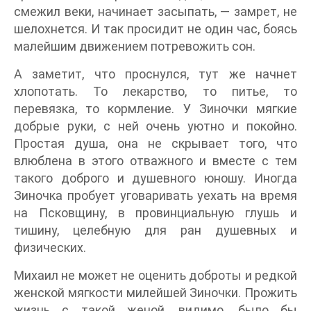
смежил веки, начинает засыпать, — замрет, не
шелохнется. И так просидит не один час, боясь
малейшим движением потревожить сон.
А заметит, что проснулся, тут же начнет
хлопотать. То лекарство, то питье, то
перевязка, то кормление. У Зиночки мягкие
добрые руки, с ней очень уютно и покойно.
Простая душа, она не скрывает того, что
влюблена в этого отважного и вместе с тем
такого доброго и душевного юношу. Иногда
Зиночка пробует уговаривать уехать на время
на Псковщину, в провинциальную глушь и
тишину, целебную для ран душевных и
физических.
Михаил не может не оценить доброты и редкой
женской мягкости милейшей Зиночки. Прожить
жизнь с такой женой, видимо, было бы