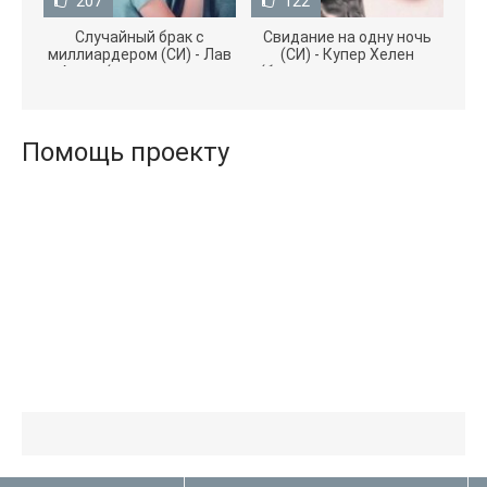
207
122
Случайный брак с
Свидание на одну ночь
миллиардером (СИ) - Лав
(СИ) - Купер Хелен
Агата (полная версия
(бесплатные серии книг
книги TXT) 📗
.txt) 📗
Помощь проекту