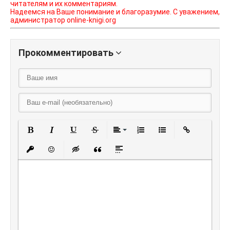
читателям и их комментариям.
Надеемся на Ваше понимание и благоразумие. С уважением,
администратор online-knigi.org
Прокомментировать
Полужирный
Курсив
Подчеркнутый
Зачеркнутый
Выравнивание
Нумерованный списо
Маркированный
Вставить
Вставить защищенную ссылку
Вставить смайлик
Вставка скрытого текста
Вставка цитаты
Вставка спойлера