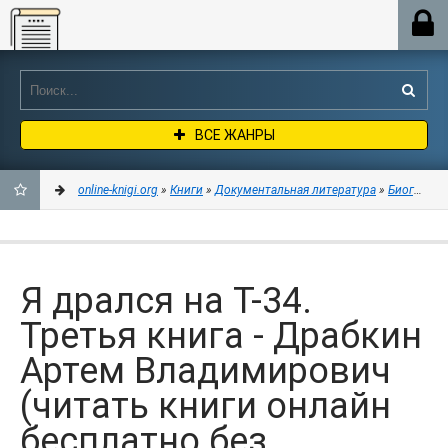
Online-knigi.org
ВСЕ ЖАНРЫ
online-knigi.org
»
Книги
»
Документальная литература
»
Биографии
ДОБАВИТЬ
В
Я дрался на Т-34.
ЗАКЛАДКИ
Третья книга - Драбкин
Артем Владимирович
(читать книги онлайн
бесплатно без