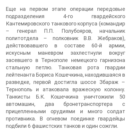
Еще на первом этапе операции передовые
подразделения 4-го гвардейского
Кантемировского танкового корпуса (командир
– генерал П.П. Полубояров, начальник
политотдела – полковник В.В. Жебраков),
действовавшего в составе 60-й армии,
искусным маневром захлестнули вокруг
засевшего в Тернополе немецкого гарнизона
стальную петлю. Танковая рота гвардии
лейтенанта Бориса Кошечкина, находившаяся в
разведке, первой достигла шоссе Збараж –
Тернополь и атаковала вражескую колонну.
Танкисты Б.К. Кошечкина уничтожили 50
автомашин, два бронетранспортера с
прицепленными орудиями и много солдат
противника. В огневом поединке гвардейцы
подбили 6 фашистских танков и один сожгли.