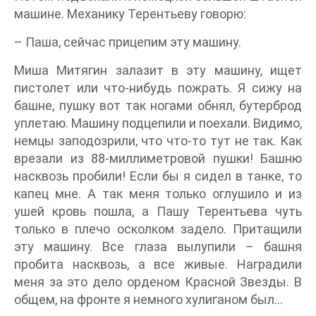
машине. Механику Терентьеву говорю:
– Паша, сейчас прицепим эту машину.
Миша Митягин залазит в эту машину, ищет
пистолет или что-нибудь пожрать. Я сижу на
башне, пушку вот так ногами обнял, бутерброд
уплетаю. Машину подцепили и поехали. Видимо,
немцы заподозрили, что что-то тут не так. Как
врезали из 88-миллиметровой пушки! Башню
насквозь пробили! Если бы я сидел в танке, то
капец мне. А так меня только оглушило и из
ушей кровь пошла, а Пашу Терентьева чуть
только в плечо осколком задело. Притащили
эту машину. Все глаза вылупили – башня
пробита насквозь, а все живые. Наградили
меня за это дело орденом Красной Звезды. В
общем, на фронте я немного хулиганом был…