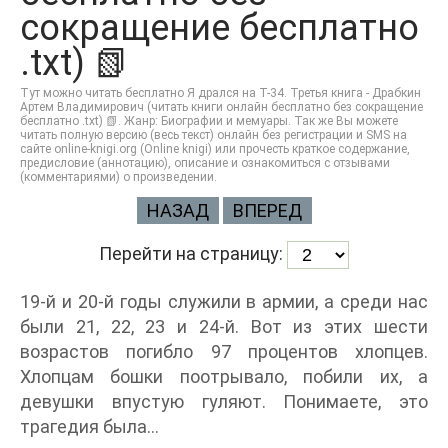
сокращение бесплатно
.txt) 📗
Тут можно читать бесплатно Я дрался на Т-34. Третья книга - Драбкин
Артем Владимирович (читать книги онлайн бесплатно без сокращение
бесплатно .txt) 📗. Жанр: Биографии и мемуары. Так же Вы можете
читать полную версию (весь текст) онлайн без регистрации и SMS на
сайте online-knigi.org (Online knigi) или прочесть краткое содержание,
предисловие (аннотацию), описание и ознакомиться с отзывами
(комментариями) о произведении.
НАЗАД
ВПЕРЕД
Перейти на страницу:
19-й и 20-й годы служили в армии, а среди нас
были 21, 22, 23 и 24-й. Вот из этих шести
возрастов погибло 97 процентов хлопцев.
Хлопцам бошки поотрывало, побили их, а
девушки впустую гуляют. Понимаете, это
трагедия была…