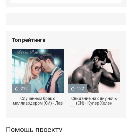
Топ рейтинга
212
122
Случайный брак с
Свидание на одну ночь
миллиардером (СИ) - Лав
(СИ) - Купер Хелен
Агата (полная версия
(бесплатные серии книг
книги TXT) 📗
.txt) 📗
Помощь проекту