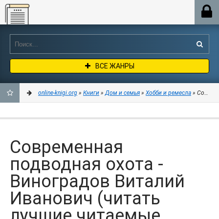
Online-knigi.org
ВСЕ ЖАНРЫ
online-knigi.org
»
Книги
»
Дом и семья
»
Хобби и ремесла
» Совреме
ДОБАВИТЬ
В
Современная
ЗАКЛАДКИ
подводная охота -
Виноградов Виталий
Иванович (читать
лучшие читаемые