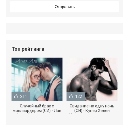
Отправить
Топ рейтинга
211
122
Случайный брак с
Свидание на одну ночь
миллиардером (СИ) - Лав
(СИ) - Купер Хелен
Агата (полная версия
(бесплатные серии книг
книги TXT) 📗
.txt) 📗