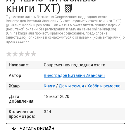
книги TXT) 📗
Тут можно читать бесплатно Современная подводная охота -
Виноградов Виталий Иванович (читать лучшие читаемые книги TXT)
📗. Жанр: Хобби и ремесла. Так же Вы можете читать полную версию
(весь текст) онлайн без регистрации и SMS на сайте online-knigi.org
(Online knigi) или прочесть краткое содержание, предисловие
(аннотацию), описание и ознакомиться с отзывами (комментариями) о
произведении.
Название:
Современная подводная охота
Автор
Виноградов Виталий Иванович
Жанр
Книги
/
Дом и семья
/
Хобби и ремесла
Дата
18 март 2020
добавления:
Количество
344
просмотров:
ЧИТАТЬ ОНЛАЙН