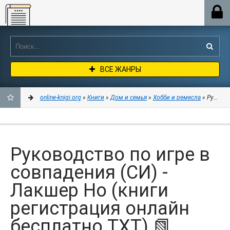
Online-knigi.org
ВСЕ ЖАНРЫ
online-knigi.org
»
Книги
»
Дом и семья
»
Хобби и ремесла
» Руковод
ДОБАВИТЬ
В
Руководство по игре в
ЗАКЛАДКИ
совпадения (СИ) -
Лакшер Но (книги
регистрация онлайн
бесплатно TXT) 📗