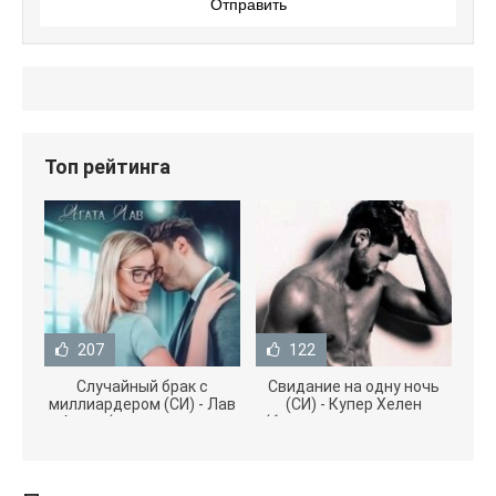
Отправить
Топ рейтинга
207
122
Случайный брак с
Свидание на одну ночь
миллиардером (СИ) - Лав
(СИ) - Купер Хелен
Агата (полная версия
(бесплатные серии книг
книги TXT) 📗
.txt) 📗