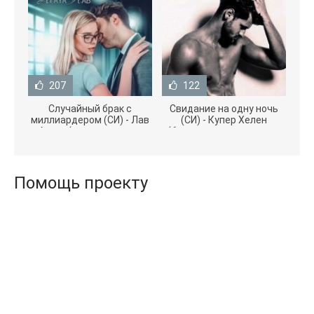
207
122
Случайный брак с
Свидание на одну ночь
миллиардером (СИ) - Лав
(СИ) - Купер Хелен
Агата (полная версия
(бесплатные серии книг
книги TXT) 📗
.txt) 📗
Помощь проекту