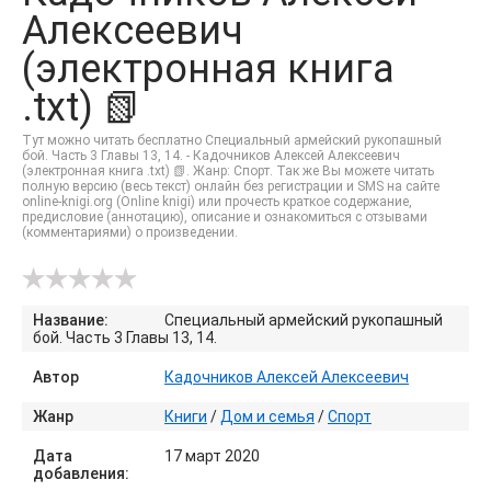
Алексеевич
(электронная книга
.txt) 📗
Тут можно читать бесплатно Специальный армейский рукопашный
бой. Часть 3 Главы 13, 14. - Кадочников Алексей Алексеевич
(электронная книга .txt) 📗. Жанр: Спорт. Так же Вы можете читать
полную версию (весь текст) онлайн без регистрации и SMS на сайте
online-knigi.org (Online knigi) или прочесть краткое содержание,
предисловие (аннотацию), описание и ознакомиться с отзывами
(комментариями) о произведении.
Название:
Специальный армейский рукопашный
бой. Часть 3 Главы 13, 14.
Автор
Кадочников Алексей Алексеевич
Жанр
Книги
/
Дом и семья
/
Спорт
Дата
17 март 2020
добавления: