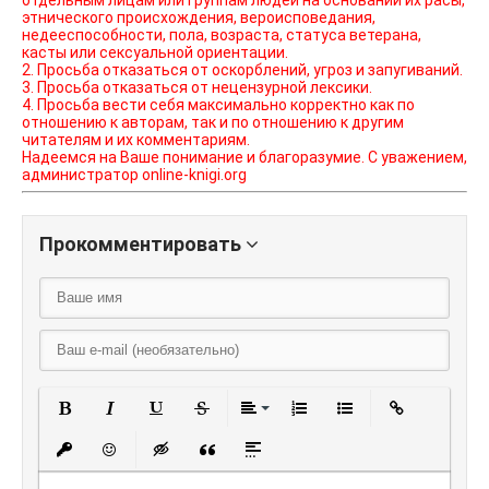
отдельным лицам или группам людей на основании их расы,
этнического происхождения, вероисповедания,
недееспособности, пола, возраста, статуса ветерана,
касты или сексуальной ориентации.
2. Просьба отказаться от оскорблений, угроз и запугиваний.
3. Просьба отказаться от нецензурной лексики.
4. Просьба вести себя максимально корректно как по
отношению к авторам, так и по отношению к другим
читателям и их комментариям.
Надеемся на Ваше понимание и благоразумие. С уважением,
администратор online-knigi.org
Прокомментировать
Полужирный
Курсив
Подчеркнутый
Зачеркнутый
Выравнивание
Нумерованный списо
Маркированный
Вставить
Вставить защищенную ссылку
Вставить смайлик
Вставка скрытого текста
Вставка цитаты
Вставка спойлера