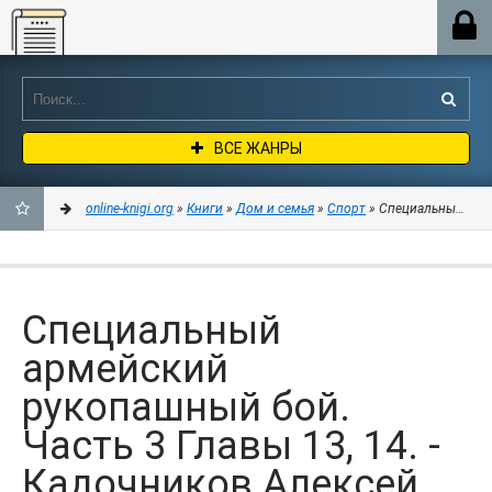
Online-knigi.org
ВСЕ ЖАНРЫ
online-knigi.org
»
Книги
»
Дом и семья
»
Спорт
» Специальный армей
ДОБАВИТЬ
В
Специальный
ЗАКЛАДКИ
армейский
рукопашный бой.
Часть 3 Главы 13, 14. -
Кадочников Алексей