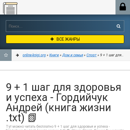
Online-knigi.org
ВСЕ ЖАНРЫ
online-knigi.org
»
Книги
»
Дом и семья
»
Спорт
» 9 + 1 шаг для здор
ДОБАВИТЬ
В
9 + 1 шаг для здоровья
ЗАКЛАДКИ
и успеха - Гордийчук
Андрей (книга жизни
.txt) 📗
Тут можно читать бесплатно 9 + 1 шаг для здоровья и успеха -