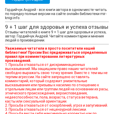
Гордийчук Андрей - все книги автора в одном месте читать
по порядку полные версии на сайте онлайн библиотеки mir-
knigi.info.
9 + 1 шаг для здоровья и успеха отзывы
Отзывы читателей о книге 9 + 1 шаг для здоровья и успеха,
автор: Гордийчук Андрей. Читайте комментарии и мнения
людей о произведении.
Уважаемые читатели и просто посетители нашей
библиотеки! Просим Вас придерживаться определенных
правил при комментировании литературных
произведений.
1. Просьба отказаться от дискриминационных
высказываний. Мы защищаем право наших читателей
свободно выражать свою точку зрения. Вместе с тем мы не
терпим агрессии. На сайте запрещено оставлять
комментарий, который содержит унизительные
высказывания или призывы к насилию по отношению к
отдельным лицам или группам людей на основании их расы,
этнического происхождения, вероисповедания,
недееспособности, пола, возраста, статуса ветерана,
касты или сексуальной ориентации.
2. Просьба отказаться от оскорблений, угроз и запугиваний.
3. Просьба отказаться от нецензурной лексики.
4. Просьба вести себя максимально корректно как по