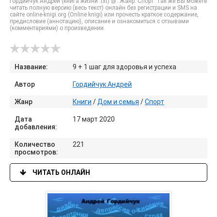
Гордийчук Андрей (книга жизни .txt) 📗. Жанр: Спорт. Так же Вы можете
читать полную версию (весь текст) онлайн без регистрации и SMS на
сайте online-knigi.org (Online knigi) или прочесть краткое содержание,
предисловие (аннотацию), описание и ознакомиться с отзывами
(комментариями) о произведении.
Название:
9 + 1 шаг для здоровья и успеха
Автор
Гордийчук Андрей
Жанр
Книги
/
Дом и семья
/
Спорт
Дата
17 март 2020
добавления:
Количество
221
просмотров:
ЧИТАТЬ ОНЛАЙН