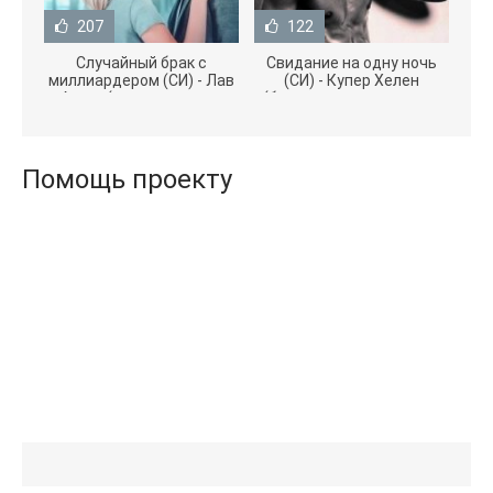
207
122
Случайный брак с
Свидание на одну ночь
миллиардером (СИ) - Лав
(СИ) - Купер Хелен
Агата (полная версия
(бесплатные серии книг
книги TXT) 📗
.txt) 📗
Помощь проекту