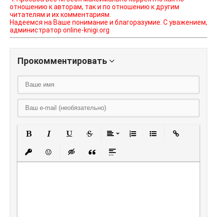
отношению к авторам, так и по отношению к другим
читателям и их комментариям.
Надеемся на Ваше понимание и благоразумие. С уважением,
администратор online-knigi.org
Прокомментировать
Полужирный
Курсив
Подчеркнутый
Зачеркнутый
Выравнивание
Нумерованный списо
Маркированный
Вставить
Вставить защищенную ссылку
Вставить смайлик
Вставка скрытого текста
Вставка цитаты
Вставка спойлера