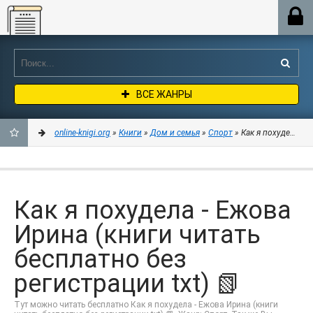
Online-knigi.org
ВСЕ ЖАНРЫ
online-knigi.org
»
Книги
»
Дом и семья
»
Спорт
» Как я похудела - 
ДОБАВИТЬ
В
Как я похудела - Ежова
ЗАКЛАДКИ
Ирина (книги читать
бесплатно без
регистрации txt) 📗
Тут можно читать бесплатно Как я похудела - Ежова Ирина (книги