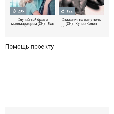
206
122
Случайный брак с
Свидание на одну ночь
миллиардером (СИ) - Лав
(СИ) - Купер Хелен
Агата (полная версия
(бесплатные серии книг
книги TXT) 📗
.txt) 📗
Помощь проекту