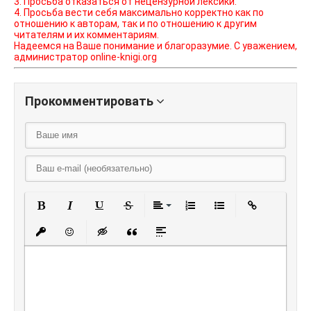
3. Просьба отказаться от нецензурной лексики.
4. Просьба вести себя максимально корректно как по
отношению к авторам, так и по отношению к другим
читателям и их комментариям.
Надеемся на Ваше понимание и благоразумие. С уважением,
администратор online-knigi.org
Прокомментировать
Полужирный
Курсив
Подчеркнутый
Зачеркнутый
Выравнивание
Нумерованный списо
Маркированный
Вставить
Вставить защищенную ссылку
Вставить смайлик
Вставка скрытого текста
Вставка цитаты
Вставка спойлера