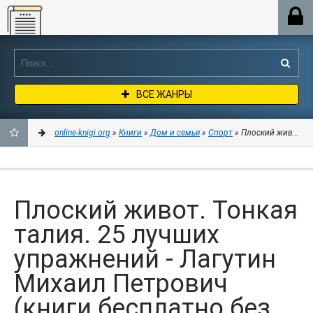
Online-knigi.org
ВСЕ ЖАНРЫ
online-knigi.org
»
Книги
»
Дом и семья
»
Спорт
» Плоский живот. То
ДОБАВИТЬ
В
Плоский живот. Тонкая
ЗАКЛАДКИ
талия. 25 лучших
упражнений - Лагутин
Михаил Петрович
(книги бесплатно без