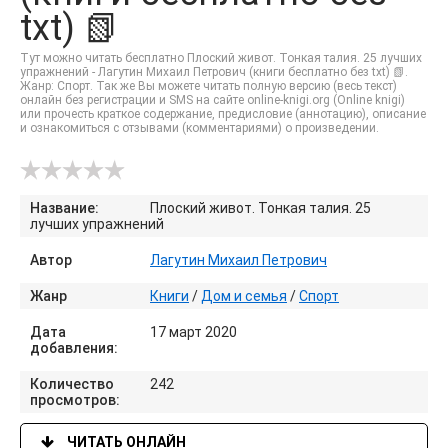
txt) 📗
Тут можно читать бесплатно Плоский живот. Тонкая талия. 25 лучших
упражнений - Лагутин Михаил Петрович (книги бесплатно без txt) 📗.
Жанр: Спорт. Так же Вы можете читать полную версию (весь текст)
онлайн без регистрации и SMS на сайте online-knigi.org (Online knigi)
или прочесть краткое содержание, предисловие (аннотацию), описание
и ознакомиться с отзывами (комментариями) о произведении.
Название:
Плоский живот. Тонкая талия. 25
лучших упражнений
Автор
Лагутин Михаил Петрович
Жанр
Книги
/
Дом и семья
/
Спорт
Дата
17 март 2020
добавления:
Количество
242
просмотров:
ЧИТАТЬ ОНЛАЙН