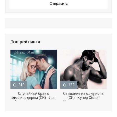
Отправить
Топ рейтинга
210
122
Случайный брак с
Свидание на одну ночь
миллиардером (СИ) - Лав
(СИ) - Купер Хелен
Агата (полная версия
(бесплатные серии книг
книги TXT) 📗
.txt) 📗