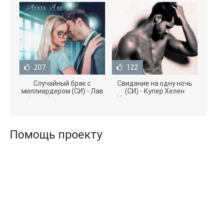
207
122
Случайный брак с
Свидание на одну ночь
миллиардером (СИ) - Лав
(СИ) - Купер Хелен
Агата (полная версия
(бесплатные серии книг
книги TXT) 📗
.txt) 📗
Помощь проекту