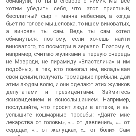
обманули, то ты в сговоре с ними». Мы все
хотим убедить себя, что этот приятный,
бесплатный сыр – манна небесная, а когда
бьет по голове мышеловка, то ищем виноватых,
а виновен ты сам. Ведь ты сам хотел
обмануться, поэтому, если хочешь найти
виноватого, то посмотри в зеркало. Поэтому я,
например, считаю жуликами в первую очередь
не Мавроди, не пирамиду «Властелина» и им
подобных, а тех, кто помогал им, вкладывая
свои деньги, получать громадные прибыли. Дай
этим людям волю, и они сделают этих жуликов
депутатами и президентами. Займитесь
ясновидением и яснослышанием. Например,
послушайте, что просят люди в аптеке, и вы
услышите кошмарные просьбы: «Дайте мне
лекарства от головы», «… от давления», «… от
сердца», «… от желудка», «… от боли». Сам