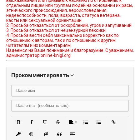
высказывания или призывы к насилию по отношению к
отдельным лицам или группам людей на основании их расы,
этнического происхождения, вероисповедания,
недееспособности, пола, возраста, статуса ветерана,
касты или сексуальной ориентации.
2. Просьба отказаться от оскорблений, угроз и запугиваний.
3. Просьба отказаться от нецензурной лексики.
4. Просьба вести себя максимально корректно как по
отношению к авторам, так и по отношению к другим
читателям и их комментариям.
Надеемся на Ваше понимание и благоразумие. С уважением,
администратор online-knigi.org
Прокомментировать
Полужирный
Курсив
Подчеркнутый
Зачеркнутый
Выравнивание
Нумерованный списо
Маркированный
Вставить