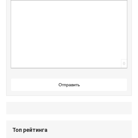
Вставить защищенную ссылку
Вставить смайлик
Вставка скрытого текста
Вставка цитаты
Вставка спойлера
0
Отправить
Топ рейтинга