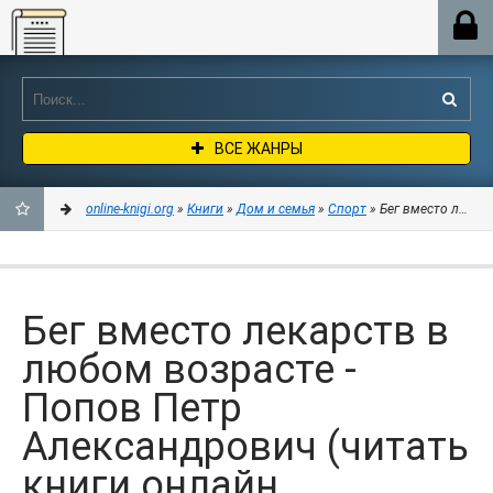
Online-knigi.org
ВСЕ ЖАНРЫ
online-knigi.org
»
Книги
»
Дом и семья
»
Спорт
» Бег вместо лекарс
ДОБАВИТЬ
В
Бег вместо лекарств в
ЗАКЛАДКИ
любом возрасте -
Попов Петр
Александрович (читать
книги онлайн