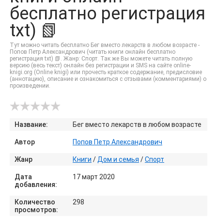
бесплатно регистрация
txt) 📗
Тут можно читать бесплатно Бег вместо лекарств в любом возрасте -
Попов Петр Александрович (читать книги онлайн бесплатно
регистрация txt) 📗. Жанр: Спорт. Так же Вы можете читать полную
версию (весь текст) онлайн без регистрации и SMS на сайте online-
knigi.org (Online knigi) или прочесть краткое содержание, предисловие
(аннотацию), описание и ознакомиться с отзывами (комментариями) о
произведении.
Название:
Бег вместо лекарств в любом возрасте
Автор
Попов Петр Александрович
Жанр
Книги
/
Дом и семья
/
Спорт
Дата
17 март 2020
добавления:
Количество
298
просмотров: