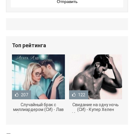
Отправить
Топ рейтинга
207
122
Случайный брак с
Свидание на одну ночь
миллиардером (СИ) - Лав
(СИ) - Купер Хелен
Агата (полная версия
(бесплатные серии книг
книги TXT) 📗
.txt) 📗