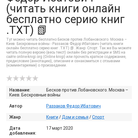
(читать книги онлайн
бесплатно серию книг
.TXT) 📗
Тут можно читать бесплатно Бесков против Лобановского. Москва –
Киев. Бескровные войны - Раззаков Федор Ибатович (читать книги
онлайн бесплатно серию книг .TXT) 📗. Жанр: Спорт. Так же Вы можете
читать полную версию (весь текст) онлайн без регистрации и SMS на
сайте online-knigi.org (Online knigi) или прочесть краткое содержание,
предисловие (аннотацию), описание и ознакомиться с отзывами
(комментариями) о произведении.
Название:
Бесков против Лобановского. Москва –
Киев. Бескровные войны
Автор
Раззаков Федор Ибатович
Жанр
Книги
/
Дом и семья
/
Спорт
Дата
17 март 2020
добавления: