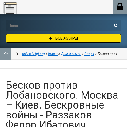
Online-knigi.org
ВСЕ ЖАНРЫ
online-knigi.org
»
Книги
»
Дом и семья
»
Спорт
» Бесков против Лоб
ДОБАВИТЬ
В
Бесков против
ЗАКЛАДКИ
Лобановского. Москва
– Киев. Бескровные
войны - Раззаков
Федор Ибатович