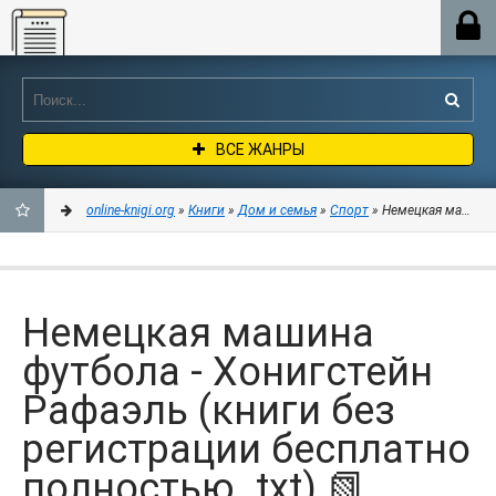
Online-knigi.org
ВСЕ ЖАНРЫ
online-knigi.org
»
Книги
»
Дом и семья
»
Спорт
» Немецкая машина ф
ДОБАВИТЬ
В
Немецкая машина
ЗАКЛАДКИ
футбола - Хонигстейн
Рафаэль (книги без
регистрации бесплатно
полностью .txt) 📗