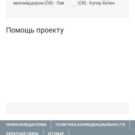
миллиардером (СИ) - Лав
(СИ) - Купер Хелен
Агата (полная версия
(бесплатные серии книг
книги TXT) 📗
.txt) 📗
Помощь проекту
ПРАВООБЛАДАТЕЛЯМ
ПОЛИТИКА КОНФИДЕНЦИАЛЬНОСТИ
ОБРАТНАЯ СВЯЗЬ
SITEMAP