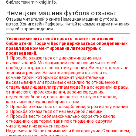
библиотеки mir-knigi.info.
Немецкая машина футбола отзывы
Отзывы читателей о книге Немецкая машина футбола,
автор: Хонигстейн Рафаэль. Читайте комментарии и мнения
людей о произведении.
Уважаемые читатели и просто посетители нашей
библиотеки! Просим Вас придерживаться определенных
правил при комментировании литературных
произведений.
1. Просьба отказаться от дискриминационных
высказываний. Мы защищаем право наших читателей
свободно выражать свою точку зрения. Вместе с тем мы не
терпим агрессии. На сайте запрещено оставлять
комментарий, который содержит унизительные
высказывания или призывы к насилию по отношению к
отдельным лицам или группам людей на основании их расы,
этнического происхождения, вероисповедания,
недееспособности, пола, возраста, статуса ветерана,
касты или сексуальной ориентации.
2. Просьба отказаться от оскорблений, угроз и запугиваний.
3. Просьба отказаться от нецензурной лексики.
4. Просьба вести себя максимально корректно как по
отношению к авторам, так и по отношению к другим
читателям и их комментариям.
Надеемся на Ваше понимание и благоразумие. С уважением,
администратор online-knigi.org