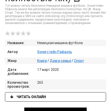
Тут можно читать бесплатно Немецкая машина футбола - Хонигстейн
Рафаэль (книги без регистрации бесплатно полностью .txt) 📗. Жанр:
Спорт. Так же Вы можете читать полную версию (весь текст) онлайн без
регистрации и SMS на сайте online-knigi.org (Online knigi) или прочесть
краткое содержание, предисловие (аннотацию), описание и
ознакомиться с отзывами (комментариями) о произведении.
Название:
Немецкая машина футбола
Автор
Хонигстейн Рафаэль
Жанр
Книги
/
Дом и семья
/
Спорт
Дата
17 март 2020
добавления:
Количество
265
просмотров:
ЧИТАТЬ ОНЛАЙН