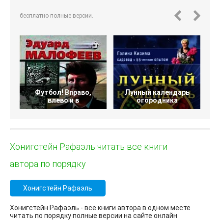
бесплатно полные версии.
Футбол! Вправо,
Лунный календарь
влево и в
огородника
п
Хонигстейн Рафаэль читать все книги
автора по порядку
Хонигстейн Рафаэль
Хонигстейн Рафаэль - все книги автора в одном месте
читать по порядку полные версии на сайте онлайн