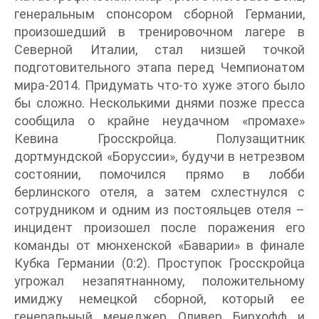
генеральным спонсором сборной Германии,
произошедший в тренировочном лагере в
Северной Италии, стал низшей точкой
подготовительного этапа перед Чемпионатом
мира-2014. Придумать что-то хуже этого было
бы сложно. Несколькими днями позже пресса
сообщила о крайне неудачном «промахе»
Кевина Гросскройца. Полузащитник
дортмундской «Боруссии», будучи в нетрезвом
состоянии, помочился прямо в лобби
берлинского отеля, а затем схлестнулся с
сотрудником и одним из постояльцев отеля –
инцидент произошел после поражения его
команды от мюнхенской «Баварии» в финале
Кубка Германии (0:2). Проступок Гросскройца
угрожал незапятнанному, положительному
имиджу немецкой сборной, который ее
генеральный менеджер Оливер Бирхофф и