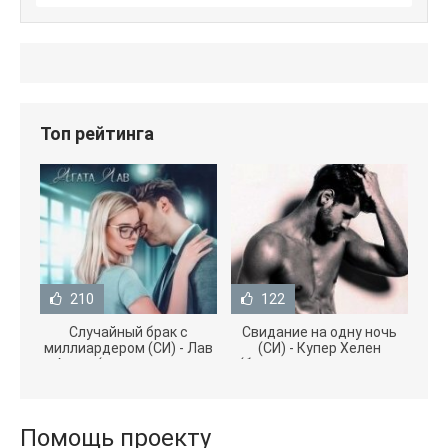
Топ рейтинга
210
122
Случайный брак с
Свидание на одну ночь
миллиардером (СИ) - Лав
(СИ) - Купер Хелен
Агата (полная версия
(бесплатные серии книг
книги TXT) 📗
.txt) 📗
Помощь проекту