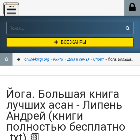
Online-knigi.org
ВСЕ ЖАНРЫ
online-knigi.org
»
Книги
»
Дом и семья
»
Спорт
» Йога. Большая кни
ДОБАВИТЬ
В
Йога. Большая книга
ЗАКЛАДКИ
лучших асан - Липень
Андрей (книги
полностью бесплатно
.txt) 📗