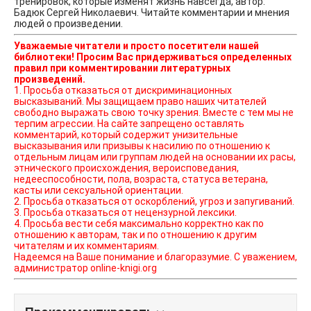
тренировок, которые изменят жизнь навсегда, автор:
Бадюк Сергей Николаевич. Читайте комментарии и мнения
людей о произведении.
Уважаемые читатели и просто посетители нашей
библиотеки! Просим Вас придерживаться определенных
правил при комментировании литературных
произведений.
1. Просьба отказаться от дискриминационных
высказываний. Мы защищаем право наших читателей
свободно выражать свою точку зрения. Вместе с тем мы не
терпим агрессии. На сайте запрещено оставлять
комментарий, который содержит унизительные
высказывания или призывы к насилию по отношению к
отдельным лицам или группам людей на основании их расы,
этнического происхождения, вероисповедания,
недееспособности, пола, возраста, статуса ветерана,
касты или сексуальной ориентации.
2. Просьба отказаться от оскорблений, угроз и запугиваний.
3. Просьба отказаться от нецензурной лексики.
4. Просьба вести себя максимально корректно как по
отношению к авторам, так и по отношению к другим
читателям и их комментариям.
Надеемся на Ваше понимание и благоразумие. С уважением,
администратор online-knigi.org