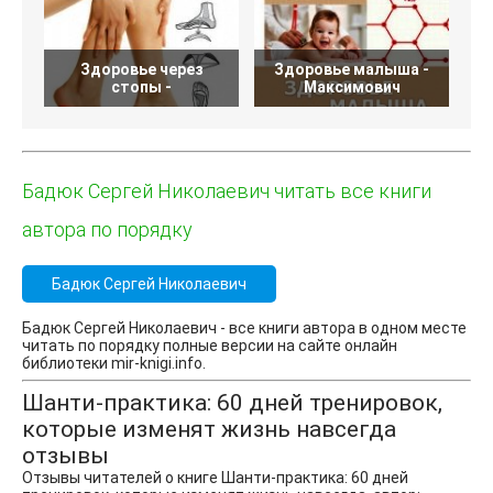
Здоровье через
Здоровье малыша -
стопы -
Максимович
К
Бадюк Сергей Николаевич читать все книги
автора по порядку
Бадюк Сергей Николаевич
Бадюк Сергей Николаевич - все книги автора в одном месте
читать по порядку полные версии на сайте онлайн
библиотеки mir-knigi.info.
Шанти-практика: 60 дней тренировок,
которые изменят жизнь навсегда
отзывы
Отзывы читателей о книге Шанти-практика: 60 дней