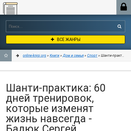
Online-knigi.org
ВСЕ ЖАНРЫ
online-knigi.org
»
Книги
»
Дом и семья
»
Спорт
» Шанти-практика: 
ДОБАВИТЬ
В
Шанти-практика: 60
ЗАКЛАДКИ
дней тренировок,
которые изменят
жизнь навсегда -
Бадюк Сергей