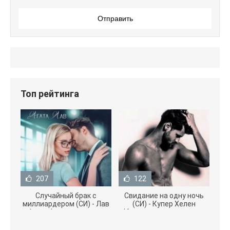
Отправить
Топ рейтинга
207
122
Случайный брак с
Свидание на одну ночь
миллиардером (СИ) - Лав
(СИ) - Купер Хелен
Агата (полная версия
(бесплатные серии книг
книги TXT) 📗
.txt) 📗