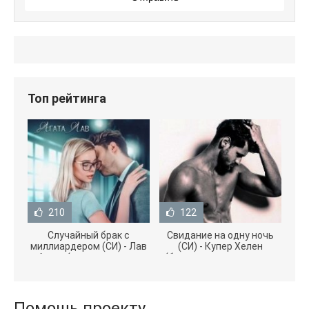
Топ рейтинга
210
122
Случайный брак с
Свидание на одну ночь
миллиардером (СИ) - Лав
(СИ) - Купер Хелен
Агата (полная версия
(бесплатные серии книг
книги TXT) 📗
.txt) 📗
Помощь проекту