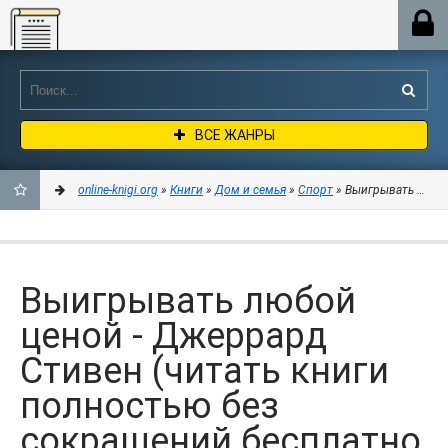
Online-knigi.org
ВСЕ ЖАНРЫ
online-knigi.org
»
Книги
»
Дом и семья
»
Спорт
» Выигрывать любой
ДОБАВИТЬ
В
Выигрывать любой
ЗАКЛАДКИ
ценой - Джеррард
Стивен (читать книги
полностью без
сокращений бесплатно