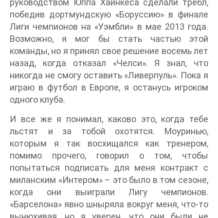
руководством Юппа Хайнкеса сделали требл,
победив дортмундскую «Боруссию» в финале
Лиги чемпионов на «Уэмбли» в мае 2013 года.
Возможно, я мог бы стать частью этой
команды, но я принял свое решение восемь лет
назад, когда отказал «Челси». Я знал, что
никогда не смогу оставить «Ливерпуль». Пока я
играю в футбол в Европе, я останусь игроком
одного клуба.
И все же я понимал, каково это, когда тебе
льстят и за тобой охотятся. Моуринью,
которым я так восхищался как тренером,
помимо прочего, говорил о том, чтобы
попытаться подписать для меня контракт с
миланским «Интером» – это было в том сезоне,
когда они выиграли Лигу чемпионов.
«Барселона» явно шныряла вокруг меня, что-то
вынюхивая, но я уверен, что они были не