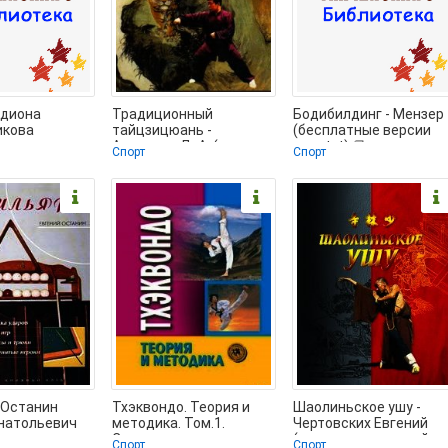
одиона
Традиционный
Бодибилдинг - Мензер
икова
тайцзицюань -
(бесплатные версии
вная
Артемьев Д. А. (мир
книг txt) 📗
Спорт
Спорт
она
бесплатных книг txt) 📗
ми
и) -
 Останин
Тхэквондо. Теория и
Шаолиньское ушу -
Анатольевич
методика. Том.1.
Чертовских Евгений
бесплатные
Спортивное
(читать книги онлайн
Спорт
Спорт