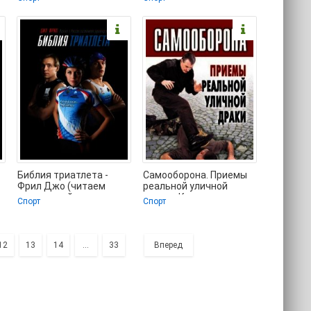
📗
неизвестен (читать
книги
Библия триатлета -
Самооборона. Приемы
Фрил Джо (читаем
реальной уличной
книги онлайн
драки - Коллектив
Спорт
Спорт
бесплатно полностью
авторов (книги онлайн
txt) 📗
12
13
14
...
33
Вперед