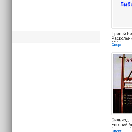
Тропой Р
Раскольн
(Эффекти
Спорт
самообоp
подpyчны
средствам
Бильярд -
Евгений 
(лучшие 
Спорт