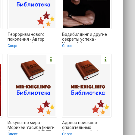
Терроризм нового
Бодибилдинг и другие
поколения - Автор
секреты успеха -
неизвестен (читать
Невский Александр
Спорт
Спорт
книги регистрация txt)
Александрович (книга
📗
Искусство мира -
Адреса поисково-
Морихэй Уэсиба (книги
спасательных
без сокращений TXT)
формирований - Автор
Спорт
Спорт