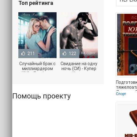
Топ рейтинга
211
122
Случайный брак с
Свидание на одну
миллиардером
ночь (СИ) - Купер
(СИ) - Лав Агата
Хелен
(полная версия
(бесплатные
Подготов
книги TXT) 📗
серии книг .txt) 📗
тяжелоатл
Дворкин 
Помощь проекту
Спорт
Самойлов
книги онл