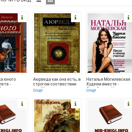
ка юного
Аюрведа как она есть, в
Наталья Могилевская.
ета -
строгом соотвествии
Худеем вместе -
Леонид
со «Шримад-
Самойленко Наталья
Спорт
Спорт
ич (читать
Бхагаватам» и
(читать книги
айн
бесплатно