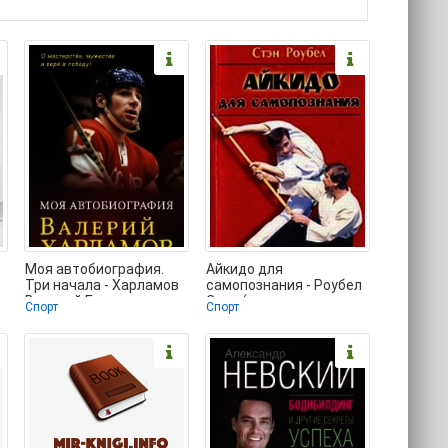
Моя автобиография.
Айкидо для
Три начала - Харламов
самопознания - Роубел
Валерий Борисович
Стэн (книги хорошего
Спорт
Спорт
(лучшие книги читать
качества txt) 📗